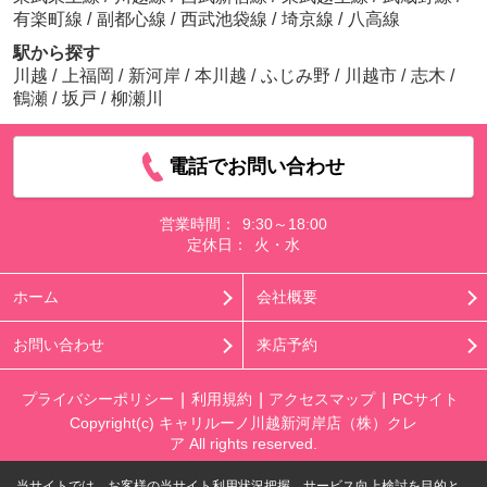
有楽町線
/
副都心線
/
西武池袋線
/
埼京線
/
八高線
駅から探す
川越
/
上福岡
/
新河岸
/
本川越
/
ふじみ野
/
川越市
/
志木
/
鶴瀬
/
坂戸
/
柳瀬川
電話でお問い合わせ
営業時間：
9:30～18:00
定休日：
火・水
ホーム
会社概要
お問い合わせ
来店予約
プライバシーポリシー
利用規約
アクセスマップ
PCサイト
Copyright(c) キャリルーノ川越新河岸店（株）クレ
ア All rights reserved.
当サイトでは、お客様の当サイト利用状況把握、サービス向上検討を目的と