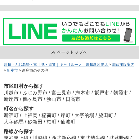
-
ページトップへ
川越・ふじみ野・富士見・賃貸｜キャリルーノ 川越新河岸店
>
周辺施設案内
>
新座市
>
新座市のその他
市区町村から探す
川越市
/
ふじみ野市
/
富士見市
/
志木市
/
坂戸市
/
朝霞市
/
新座市
/
鶴ヶ島市
/
狭山市
/
日高市
町名から探す
新宿町
/
上福岡
/
稲荷町
/
岸町
/
大字的場
/
脇田町
/
大字鶴馬
/
砂新田
/
柏町
/
仙波町
路線から探す
東武東上線
/
川越線
/
西武新宿線
/
東武越生線
/
武蔵野線
/