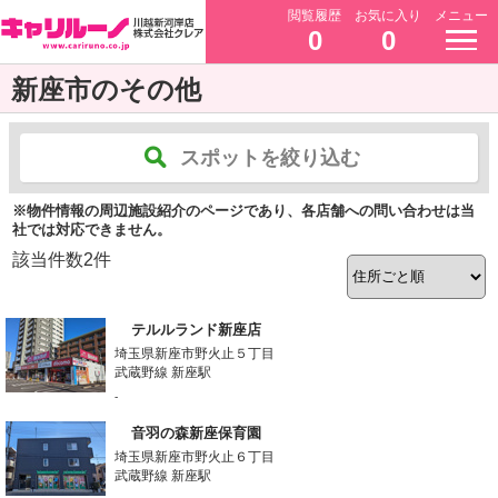
閲覧履歴
お気に入り
メニュー
0
0
新座市のその他
スポットを絞り込む
※物件情報の周辺施設紹介のページであり、各店舗への問い合わせは当
社では対応できません。
該当件数
2
件
テルルランド新座店
埼玉県新座市野火止５丁目
武蔵野線 新座駅
-
音羽の森新座保育園
埼玉県新座市野火止６丁目
武蔵野線 新座駅