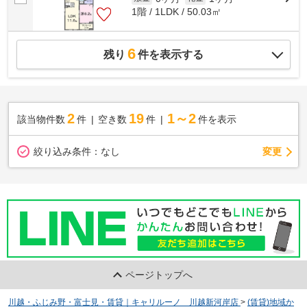
1階 / 1LDK / 50.03㎡
6
残り
件を表示する
2
19
1～2
該当物件数
件
空き数
件
件を表示
変更
絞り込み条件：
なし
ページトップへ
川越・ふじみ野・富士見・賃貸｜キャリルーノ 川越新河岸店
>
(賃貸)地域か