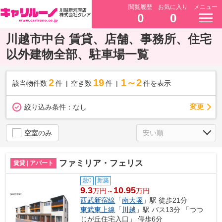
閲覧履歴
お気に入り
メニュー
0
0
川越市中台 賃貸、店舗、事務所、住宅
以外建物全部、駐車場一覧
2
19
1～2
該当物件数
件
空き数
件
件を表示
変更
絞り込み条件：
なし
空室のみ
ファミリア・フェリス
賃貸 | アパート
敷0
新築
9.3
10.95
万円～
万円
西武新宿線
「
南大塚
」駅 徒歩21分
東武東上線
「
川越
」駅 バス13分 「つつ
じが丘住宅入口」 停歩6分