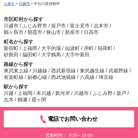
ら探す
>
川越市
>
中台の賃貸物件
市区町村から探す
川越市
/
ふじみ野市
/
坂戸市
/
富士見市
/
志木市
/
鶴ヶ島市
/
朝霞市
/
狭山市
/
新座市
/
日高市
町名から探す
新宿町
/
上福岡
/
大字的場
/
仙波町
/
岸町
/
稲荷町
/
砂新田
/
脇田町
/
大字鶴馬
/
大字中新田
路線から探す
東武東上線
/
川越線
/
西武新宿線
/
東武越生線
/
武蔵野線
/
有楽町線
/
副都心線
/
西武池袋線
/
八高線
/
埼京線
駅から探す
川越
/
上福岡
/
本川越
/
新河岸
/
川越市
/
ふじみ野
/
坂戸
/
志木
/
鶴瀬
/
霞ヶ関
電話でお問い合わせ
営業時間：
9:30～18:00