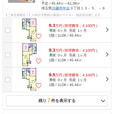
予定 / 45.44㎡～61.08㎡
埼玉県
川越市
中台
３丁目１３－５、－６
【ご来店者限定！】※仲介手数料が家賃の５５％♪「他店対抗致します」
9.3
万
円
(管理費等：4,100円 )
0ヶ月
1ヶ月
敷金
礼金
1階 / 1LDK / 45.44㎡
9.3
万
円
(管理費等：4,100円 )
0ヶ月
1ヶ月
敷金
礼金
1階 / 1LDK / 45.44㎡
9.5
万
円
(管理費等：4,100円 )
0ヶ月
1ヶ月
敷金
礼金
1階 / 1LDK / 45.44㎡
7
残り
件を表示する