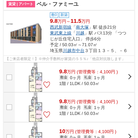
ベル・ファミーユ
賃貸 | アパート
敷0
新築
9.8
11.5
万円～
万円
西武新宿線
「
南大塚
」駅 徒歩21分
東武東上線
「
川越
」駅 バス13分 「つつ
じが丘住宅入口」 停歩6分
予定 / 50.03㎡～71.07㎡
埼玉県
川越市
中台
３丁目１３－５、－６
【ご来店者限定！】※仲介手数料が家賃の５５％♪「他店対抗致します」
9.8
万
円
(管理費等：4,100円 )
0ヶ月
1ヶ月
敷金
礼金
1階 / 1LDK / 50.03㎡
9.8
万
円
(管理費等：4,100円 )
0ヶ月
1ヶ月
敷金
礼金
1階 / 1LDK / 50.03㎡
10
万
円
(管理費等：4,100円 )
0ヶ月
1ヶ月
敷金
礼金