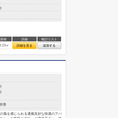
分
面積
詳細
検討リスト
2.23㎡
詳細を見る
追加する
分
分
鉄骨
の風を感じられる通風良好な快適のアパ