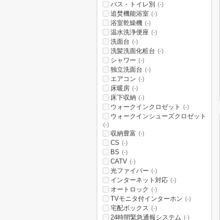
バス・トイレ別
(-)
追焚機能浴室
(-)
浴室乾燥機
(-)
温水洗浄便座
(-)
洗面台
(-)
洗髪洗面化粧台
(-)
シャワー
(-)
独立洗面台
(-)
エアコン
(-)
床暖房
(-)
床下収納
(-)
ウォークインクロゼット
(-)
ウォークインシューズクロゼット
(-)
収納豊富
(-)
CS
(-)
BS
(-)
CATV
(-)
光ファイバー
(-)
インターネット対応
(-)
オートロック
(-)
TVモニタ付インターホン
(-)
宅配ボックス
(-)
24時間緊急通報システム
(-)