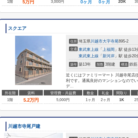
5
万円
0ヶ月
0ヶ月
1階
3,000円
2DK
3
スクエア
埼玉県
川越市
大字寺尾
895-2
住所
交通
東武東上線
「
上福岡
」駅 徒歩13
東武東上線
「
新河岸
」駅 徒歩20
築13年
3階建
鉄筋
築年
階数
構造
近くにはファミリーマート 川越寺尾店(
利です。通風良好のマンションなのでい
デ...
所在階
賃料
管理費・共益費
敷金
礼金
間取り
5.2
万円
1階
5,000円
1ヶ月
2ヶ月
1K
2
川越市寺尾戸建