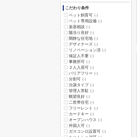
こだわり条件
ペット飼育可
(-)
ペット専用設備
(-)
楽器相談
(-)
陽当り良好
(-)
閑静な住宅地
(-)
デザイナーズ
(-)
リノベーション済
(-)
保証人不要
(-)
事務所可
(-)
２人入居可
(-)
バリアフリー
(-)
分割可
(-)
分譲タイプ
(-)
管理人常駐
(-)
眺望良好
(-)
二世帯住宅
(-)
フリーレント
(-)
カードキー
(-)
オープンハウス
(-)
外国人可
(-)
ガスコンロ設置可
(-)