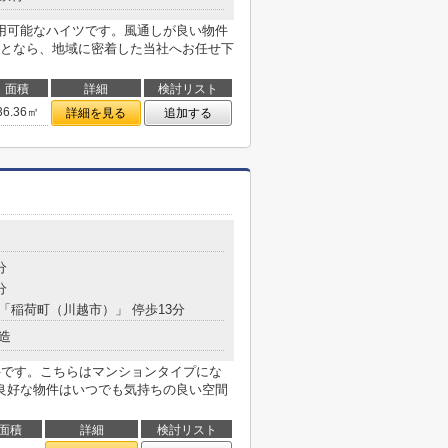
用可能なハイツです。風通しが良い物件
となら、地域に密着した当社へお任せ下
面積
詳細
検討リスト
36.36㎡
詳細を見る
追加する
分
分
 「稲荷町（川越市）」 停歩13分
造
物件です。こちらはマンションタイプにな
良好な物件はいつでも気持ちの良い空間
面積
詳細
検討リスト