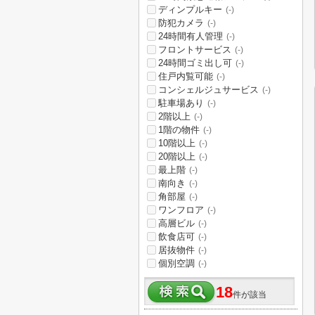
ディンプルキー
(-)
防犯カメラ
(-)
24時間有人管理
(-)
フロントサービス
(-)
24時間ゴミ出し可
(-)
住戸内覧可能
(-)
コンシェルジュサービス
(-)
駐車場あり
(-)
2階以上
(-)
1階の物件
(-)
10階以上
(-)
20階以上
(-)
最上階
(-)
南向き
(-)
角部屋
(-)
ワンフロア
(-)
高層ビル
(-)
飲食店可
(-)
居抜物件
(-)
個別空調
(-)
18
件が該当