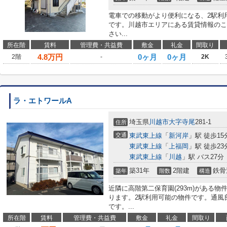
電車での移動がより便利になる、2駅利
です。川越市エリアにある賃貸情報のこ
さい...
所在階
賃料
管理費・共益費
敷金
礼金
間取り
4.8
万円
0ヶ月
0ヶ月
2階
-
2K
ラ・エトワールA
埼玉県
川越市
大字寺尾
281-1
住所
交通
東武東上線
「
新河岸
」駅 徒歩15
東武東上線
「
上福岡
」駅 徒歩23
東武東上線
「
川越
」駅 バス27分
築31年
2階建
鉄骨
築年
階数
構造
近隣に高階第二保育園(293m)がある
ります。2駅利用可能の物件です。通風
です。...
所在階
賃料
管理費・共益費
敷金
礼金
間取り