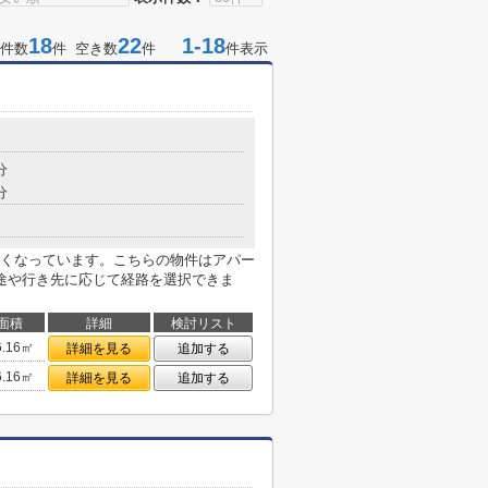
18
22
1-18
件数
件 空き数
件
件表示
分
分
くなっています。こちらの物件はアパー
途や行き先に応じて経路を選択できま
面積
詳細
検討リスト
6.16㎡
詳細を見る
追加する
6.16㎡
詳細を見る
追加する