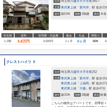
埼玉県
川越市
大字寺尾
345-7
住所
交通
東武東上線
「
新河岸
」駅 徒歩23
築53年
2階建
木造
築年
階数
構造
所在階
賃料
管理費・共益費
敷金
礼金
間取り
5.8
万円
0ヶ月
1-2階
3,000円
1ヶ月
3DK
4
クレストハイツ Ⅱ
埼玉県
川越市
大字寺尾
252
住所
交通
東武東上線
「
新河岸
」駅 徒歩15
東武東上線
「
上福岡
」駅 徒歩27
東武東上線
「
川越
」駅 徒歩47分
築33年
2階建
軽量
築年
階数
構造
こちらの物件はアパートです。四季折々