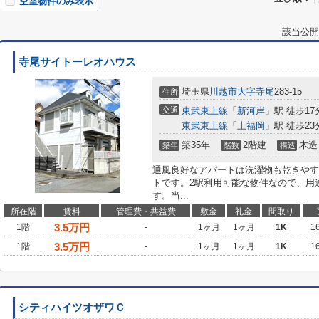
空室物件のみ表示
該当公開
寺尾サイトーレオハウス
埼玉県
川越市
大字寺尾
283-15
住所
交通
東武東上線
「
新河岸
」駅 徒歩17
東武東上線
「
上福岡
」駅 徒歩23
築35年
2階建
木造
築年
階数
構造
通風良好なアパートは洗濯物も乾きやす
トです。2駅利用可能な物件なので、用
す。当...
所在階
賃料
管理費・共益費
敷金
礼金
間取り
3.5
万円
1階
-
1ヶ月
1ヶ月
1K
1
3.5
万円
1階
-
1ヶ月
1ヶ月
1K
1
シティハイツオザワＣ