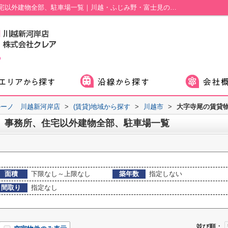
川越市大字寺尾の賃貸、店舗、事務所、住宅以外建物全部、駐車場一覧｜川越・ふじみ野・富士見の賃貸｜キャリルーノ 川越新河岸店
ルーノ 川越新河岸店
>
(賃貸)地域から探す
>
川越市
>
大字寺尾の賃貸
、事務所、住宅以外建物全部、駐車場一覧
面積
下限なし～上限なし
築年数
指定しない
間取り
指定なし
並び順：