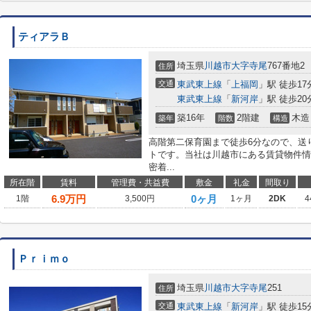
ティアラＢ
埼玉県
川越市
大字寺尾
767番地2
住所
交通
東武東上線
「
上福岡
」駅 徒歩17
東武東上線
「
新河岸
」駅 徒歩20
築16年
2階建
木造
築年
階数
構造
高階第二保育園まで徒歩6分なので、送
トです。当社は川越市にある賃貸物件情
密着...
所在階
賃料
管理費・共益費
敷金
礼金
間取り
6.9
万円
0ヶ月
1階
3,500円
1ヶ月
2DK
4
Ｐｒｉｍｏ
埼玉県
川越市
大字寺尾
251
住所
交通
東武東上線
「
新河岸
」駅 徒歩15