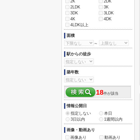
2K
2DK
2LDK
3K
3DK
3LDK
4K
4DK
4LDK以上
面積
～
駅からの徒歩
築年数
18
件が該当
情報公開日
指定しない
本日
3日以内
1週間以内
画像・動画あり
画像あり
動画あり