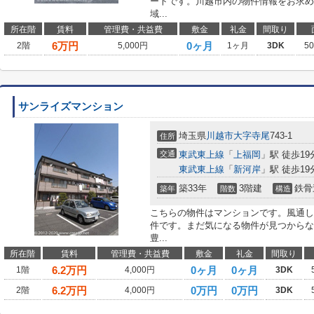
ートです。川越市内の物件情報をお求め
域...
所在階
賃料
管理費・共益費
敷金
礼金
間取り
6
万円
0ヶ月
2階
5,000円
1ヶ月
3DK
5
サンライズマンション
埼玉県
川越市
大字寺尾
743-1
住所
交通
東武東上線
「
上福岡
」駅 徒歩19
東武東上線
「
新河岸
」駅 徒歩19
築33年
3階建
鉄骨
築年
階数
構造
こちらの物件はマンションです。風通し
件です。まだ気になる物件が見つからな
豊...
所在階
賃料
管理費・共益費
敷金
礼金
間取り
6.2
万円
0ヶ月
0ヶ月
1階
4,000円
3DK
6.2
万円
0万円
0万円
2階
4,000円
3DK