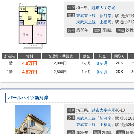
埼玉県
川越市
大字寺尾
住所
交通
東武東上線
「
新河岸
」駅 徒歩11
東武東上線
「
上福岡
」駅 徒歩21
築36年
2階建
鉄骨
築年
階数
構造
所在階
賃料
管理費・共益費
敷金
礼金
間取り
4.8
万円
0ヶ月
1階
2,800円
1ヶ月
2DK
3
4.8
万円
0ヶ月
1階
2,800円
1ヶ月
2DK
3
パールハイツ新河岸
埼玉県
川越市
大字寺尾
46-10
住所
交通
東武東上線
「
新河岸
」駅 徒歩10
東武東上線
「
上福岡
」駅 徒歩25
築35年
2階建
軽量
築年
階数
構造