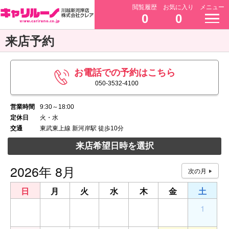
閲覧履歴
お気に入り
メニュー
0
0
来店予約
お電話での予約はこちら
050-3532-4100
営業時間
9:30～18:00
定休日
火・水
交通
東武東上線 新河岸駅 徒歩10分
来店希望日時を選択
2026年 8月
日
月
火
水
木
金
土
26
27
28
29
30
31
1