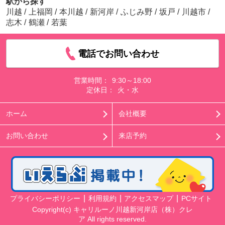
駅から探す
川越
/
上福岡
/
本川越
/
新河岸
/
ふじみ野
/
坂戸
/
川越市
/
志木
/
鶴瀬
/
若葉
電話でお問い合わせ
営業時間：
9:30～18:00
定休日：
火・水
ホーム
会社概要
お問い合わせ
来店予約
プライバシーポリシー
利用規約
アクセスマップ
PCサイト
Copyright(c) キャリルーノ川越新河岸店（株）クレ
ア All rights reserved.