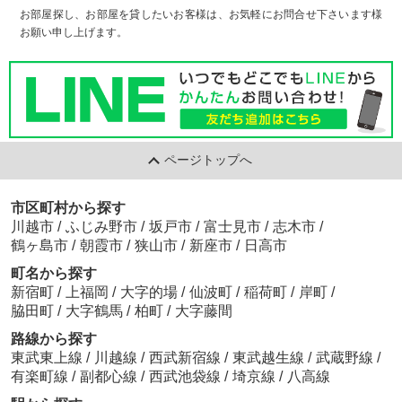
お部屋探し、お部屋を貸したいお客様は、お気軽にお問合せ下さいます様
お願い申し上げます。
ページトップへ
市区町村から探す
川越市
/
ふじみ野市
/
坂戸市
/
富士見市
/
志木市
/
鶴ヶ島市
/
朝霞市
/
狭山市
/
新座市
/
日高市
町名から探す
新宿町
/
上福岡
/
大字的場
/
仙波町
/
稲荷町
/
岸町
/
脇田町
/
大字鶴馬
/
柏町
/
大字藤間
路線から探す
東武東上線
/
川越線
/
西武新宿線
/
東武越生線
/
武蔵野線
/
有楽町線
/
副都心線
/
西武池袋線
/
埼京線
/
八高線