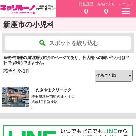
閲覧履歴
お気に入り
メニュー
0
0
新座市の小児科
スポットを絞り込む
※物件情報の周辺施設紹介のページであり、各店舗への問い合わせは当
社では対応できません。
該当件数
1
件
たきやまクリニック
埼玉県新座市野火止４丁目
武蔵野線 新座駅
-