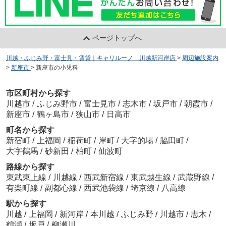
ページトップへ
川越・ふじみ野・富士見・賃貸｜キャリルーノ 川越新河岸店
>
周辺施設案内
>
新座市
>
新座市の小児科
市区町村から探す
川越市
/
ふじみ野市
/
富士見市
/
志木市
/
坂戸市
/
朝霞市
/
新座市
/
鶴ヶ島市
/
狭山市
/
日高市
町名から探す
新宿町
/
上福岡
/
稲荷町
/
岸町
/
大字的場
/
脇田町
/
大字鶴馬
/
砂新田
/
柏町
/
仙波町
路線から探す
東武東上線
/
川越線
/
西武新宿線
/
東武越生線
/
武蔵野線
/
有楽町線
/
副都心線
/
西武池袋線
/
埼京線
/
八高線
駅から探す
川越
/
上福岡
/
新河岸
/
本川越
/
ふじみ野
/
川越市
/
志木
/
鶴瀬
/
坂戸
/
柳瀬川