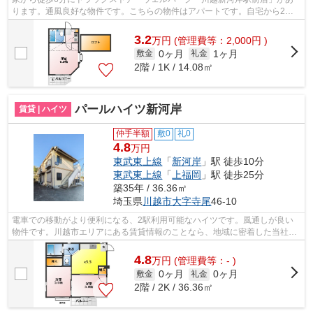
ります。通風良好な物件です。こちらの物件はアパートです。自宅から2駅
利用できる、利便性の高い物件です。川...
3.2
万
円
(管理費等：2,000円 )
0ヶ月
1ヶ月
敷金
礼金
2階 / 1K / 14.08㎡
パールハイツ新河岸
賃貸 | ハイツ
仲手半額
敷0
礼0
4.8
万円
東武東上線
「
新河岸
」駅 徒歩10分
東武東上線
「
上福岡
」駅 徒歩25分
築35年 / 36.36㎡
埼玉県
川越市
大字寺尾
46-10
電車での移動がより便利になる、2駅利用可能なハイツです。風通しが良い
物件です。川越市エリアにある賃貸情報のことなら、地域に密着した当社へ
お任せ下さい。当社は、多種多様な賃貸...
4.8
万
円
(管理費等：- )
0ヶ月
0ヶ月
敷金
礼金
2階 / 2K / 36.36㎡