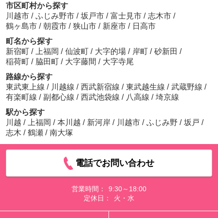
市区町村から探す
川越市
/
ふじみ野市
/
坂戸市
/
富士見市
/
志木市
/
鶴ヶ島市
/
朝霞市
/
狭山市
/
新座市
/
日高市
町名から探す
新宿町
/
上福岡
/
仙波町
/
大字的場
/
岸町
/
砂新田
/
稲荷町
/
脇田町
/
大字藤間
/
大字寺尾
路線から探す
東武東上線
/
川越線
/
西武新宿線
/
東武越生線
/
武蔵野線
/
有楽町線
/
副都心線
/
西武池袋線
/
八高線
/
埼京線
駅から探す
川越
/
上福岡
/
本川越
/
新河岸
/
川越市
/
ふじみ野
/
坂戸
/
志木
/
鶴瀬
/
南大塚
電話でお問い合わせ
営業時間：
9:30～18:00
定休日：
火・水