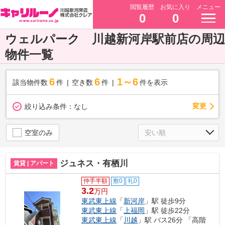
閲覧履歴
お気に入り
メニュー
0
0
ウェルパーク 川越新河岸駅前店の周辺
物件一覧
6
6
1～6
該当物件数
件
空き数
件
件を表示
変更
絞り込み条件：
なし
空室のみ
ジュネス・有栖川
賃貸 | アパート
仲手半額
敷0
礼0
3.2
万円
東武東上線
「
新河岸
」駅 徒歩9分
東武東上線
「
上福岡
」駅 徒歩22分
東武東上線
「
川越
」駅 バス26分 「高階