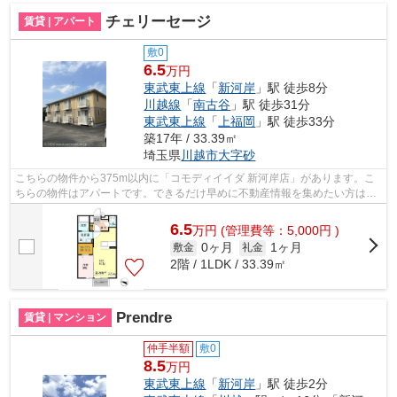
チェリーセージ
賃貸 | アパート
敷0
6.5
万円
東武東上線
「
新河岸
」駅 徒歩8分
川越線
「
南古谷
」駅 徒歩31分
東武東上線
「
上福岡
」駅 徒歩33分
築17年 / 33.39㎡
埼玉県
川越市
大字砂
こちらの物件から375m以内に「コモディイイダ 新河岸店」があります。こ
ちらの物件はアパートです。できるだけ早めに不動産情報を集めたい方は当
社スタッフまでご連絡ください。地域の...
6.5
万
円
(管理費等：5,000円 )
0ヶ月
1ヶ月
敷金
礼金
2階 / 1LDK / 33.39㎡
Prendre
賃貸 | マンション
仲手半額
敷0
8.5
万円
東武東上線
「
新河岸
」駅 徒歩2分