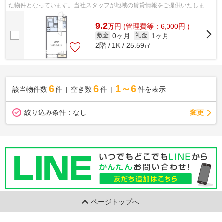
た物件となっています。当社スタッフが地域の賃貸情報をご提供いたしま
す。お客様のこだわりやご要望などござい...
9.2
万
円
(管理費等：6,000円 )
0ヶ月
1ヶ月
敷金
礼金
2階 / 1K / 25.59㎡
6
6
1～6
該当物件数
件
空き数
件
件を表示
変更
絞り込み条件：
なし
ページトップへ