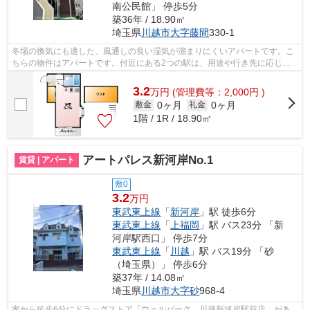
南公民館」 停歩5分
築36年 / 18.90㎡
埼玉県
川越市
大字藤間
330-1
冬場の換気にも適した、風通しの良い湿気が溜まりにくいアパートです。こ
ちらの物件はアパートです。付近にある2つの駅は、用途や行き先に応じて
使い分けることができます。できるだけ...
3.2
万
円
(管理費等：2,000円 )
0ヶ月
0ヶ月
敷金
礼金
1階 / 1R / 18.90㎡
アートパレス新河岸No.1
賃貸 | アパート
敷0
3.2
万円
東武東上線
「
新河岸
」駅 徒歩6分
東武東上線
「
上福岡
」駅 バス23分 「新
河岸駅西口」 停歩7分
東武東上線
「
川越
」駅 バス19分 「砂
（埼玉県）」 停歩6分
築37年 / 14.08㎡
埼玉県
川越市
大字砂
968-4
家から徒歩6分にドラッグストア「ウェルパーク 川越新河岸駅前店」があ