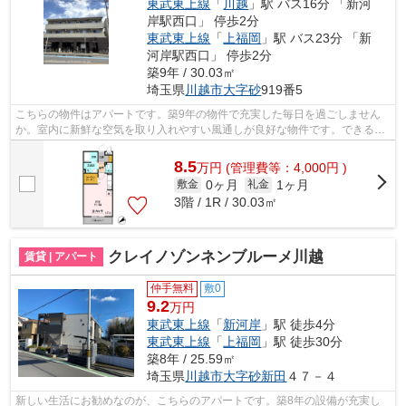
東武東上線
「
川越
」駅 バス16分 「新河
岸駅西口」 停歩2分
東武東上線
「
上福岡
」駅 バス23分 「新
河岸駅西口」 停歩2分
築9年 / 30.03㎡
埼玉県
川越市
大字砂
919番5
こちらの物件はアパートです。築9年の物件で充実した毎日を過ごしません
か。室内に新鮮な空気を取り入れやすい風通しが良好な物件です。できるだ
け早めに不動産情報を集めたい方は当社...
8.5
万
円
(管理費等：4,000円 )
0ヶ月
1ヶ月
敷金
礼金
3階 / 1R / 30.03㎡
クレイノゾンネンブルーメ川越
賃貸 | アパート
仲手無料
敷0
9.2
万円
東武東上線
「
新河岸
」駅 徒歩4分
東武東上線
「
上福岡
」駅 徒歩30分
築8年 / 25.59㎡
埼玉県
川越市
大字砂新田
４７－４
新しい生活にお勧めなのが、こちらのアパートです。築8年の設備が充実し