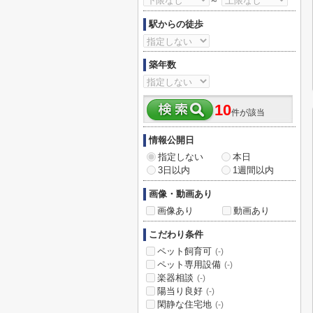
～
駅からの徒歩
築年数
10
件が該当
情報公開日
指定しない
本日
3日以内
1週間以内
画像・動画あり
画像あり
動画あり
こだわり条件
ペット飼育可
(-)
ペット専用設備
(-)
楽器相談
(-)
陽当り良好
(-)
閑静な住宅地
(-)