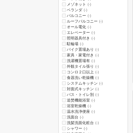
メゾネット
(-)
ベランダ
(-)
バルコニー
(-)
ルーフバルコニー
(-)
オール電化
(-)
エレベーター
(-)
照明器具付き
(-)
駐輪場
(-)
バイク置場あり
(-)
家具・家電付き
(-)
洗濯機置場有
(-)
外観タイル張り
(-)
コンロ２口以上
(-)
食器洗い乾燥機
(-)
システムキッチン
(-)
対面式キッチン
(-)
バス・トイレ別
(-)
追焚機能浴室
(-)
浴室乾燥機
(-)
温水洗浄便座
(-)
洗面台
(-)
洗髪洗面化粧台
(-)
シャワー
(-)