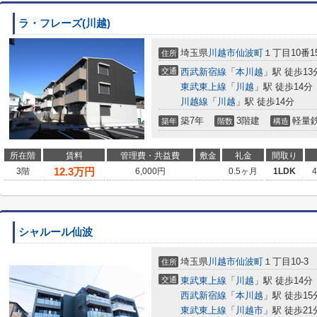
ラ・フレーズ(川越)
埼玉県
川越市
仙波町
１丁目10番1
住所
交通
西武新宿線
「
本川越
」駅 徒歩13
東武東上線
「
川越
」駅 徒歩14分
川越線
「
川越
」駅 徒歩14分
築7年
3階建
軽量
築年
階数
構造
所在階
賃料
管理費・共益費
敷金
礼金
間取り
12.3
万円
3階
6,000円
0.5ヶ月
1LDK
シャルール仙波
埼玉県
川越市
仙波町
１丁目10-3
住所
交通
東武東上線
「
川越
」駅 徒歩14分
西武新宿線
「
本川越
」駅 徒歩15
東武東上線
「
川越市
」駅 徒歩21