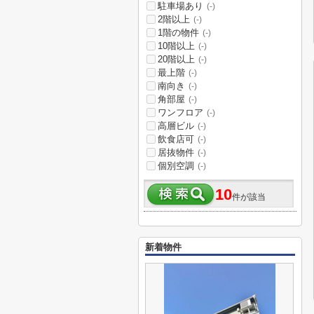
駐車場あり
(-)
2階以上
(-)
1階の物件
(-)
10階以上
(-)
20階以上
(-)
最上階
(-)
南向き
(-)
角部屋
(-)
ワンフロア
(-)
高層ビル
(-)
飲食店可
(-)
居抜物件
(-)
個別空調
(-)
10
件が該当
新着物件