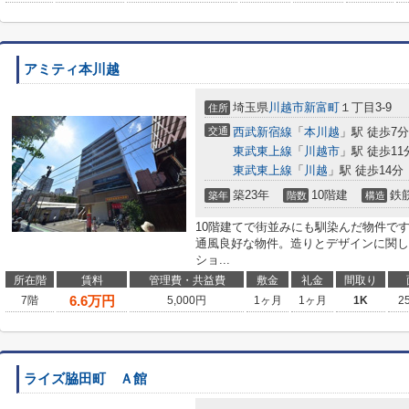
アミティ本川越
埼玉県
川越市
新富町
１丁目3-9
住所
交通
西武新宿線
「
本川越
」駅 徒歩7分
東武東上線
「
川越市
」駅 徒歩11
東武東上線
「
川越
」駅 徒歩14分
築23年
10階建
鉄
築年
階数
構造
10階建てで街並みにも馴染んだ物件で
通風良好な物件。造りとデザインに関し
ショ...
所在階
賃料
管理費・共益費
敷金
礼金
間取り
6.6
万円
7階
5,000円
1ヶ月
1ヶ月
1K
2
ライズ脇田町 Ａ館