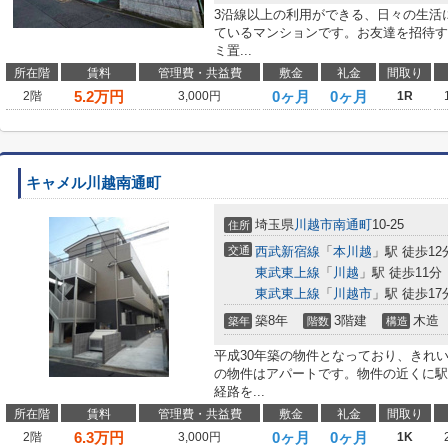
3沿線以上の利用ができる、日々の生活
ているマンションです。お友達を招待す
ミ置...
所在階
賃料
管理費・共益費
敷金
礼金
間取り
5.2
万円
0ヶ月
0ヶ月
2階
3,000円
1R
キャメル川越南通町
埼玉県
川越市
南通町
10-25
住所
交通
西武新宿線
「
本川越
」駅 徒歩12
東武東上線
「
川越
」駅 徒歩11分
東武東上線
「
川越市
」駅 徒歩17
築8年
3階建
木造
築年
階数
構造
平成30年築の物件となっており、きれ
の物件はアパートです。物件の近くに駅
経路を...
所在階
賃料
管理費・共益費
敷金
礼金
間取り
6.3
万円
0ヶ月
0ヶ月
2階
3,000円
1K