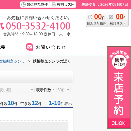
最終更新：2026年08月07日
00
00
件
件
最近見た物件
検討リスト
営業時間：9:30～18:00
定休日：火・水
鉄板割烹シンラ
>
鉄板割烹シンラの近く
表示件数：
10
12
1-10
件数
件 空き数
件
件表示