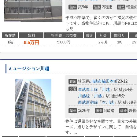
築9年
3階建
軽量
築年
階数
構造
平成28年築で、多くの方がご満足の物
トです。当物件以外にも、川越市内には
も見...
所在階
賃料
管理費・共益費
敷金
礼金
間取り
8.5
万円
1階
5,000円
2ヶ月
1K
29
ミュージション川越
埼玉県
川越市
脇田本町
23-12
住所
交通
東武東上線
「
川越
」駅 徒歩4分
川越線
「
川越
」駅 徒歩5分
西武新宿線
「
本川越
」駅 徒歩9分
築26年
8階建
鉄骨
築年
階数
構造
物件は通風良好な空間です。目立つ外観
ーズ。造りとデザインに関して、自信を
す。...