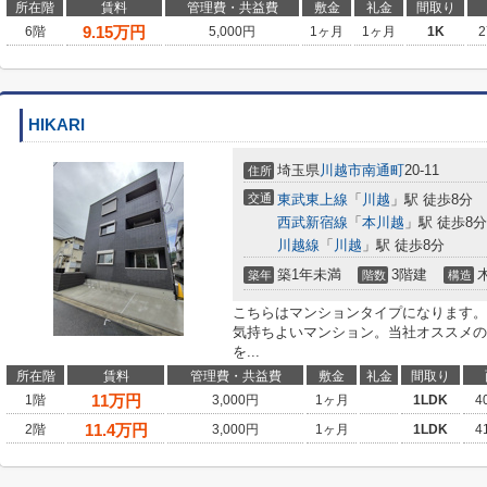
所在階
賃料
管理費・共益費
敷金
礼金
間取り
9.15
万円
6階
5,000円
1ヶ月
1ヶ月
1K
2
HIKARI
埼玉県
川越市
南通町
20-11
住所
交通
東武東上線
「
川越
」駅 徒歩8分
西武新宿線
「
本川越
」駅 徒歩8分
川越線
「
川越
」駅 徒歩8分
築1年未満
3階建
築年
階数
構造
こちらはマンションタイプになります。
気持ちよいマンション。当社オススメの
を...
所在階
賃料
管理費・共益費
敷金
礼金
間取り
11
万円
1階
3,000円
1ヶ月
1LDK
4
11.4
万円
2階
3,000円
1ヶ月
1LDK
4