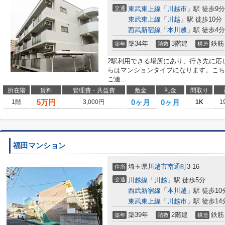
交通
東武東上線
「
川越市
」駅 徒歩9分
東武東上線
「
川越
」駅 徒歩10分
西武新宿線
「
本川越
」駅 徒歩4分
築34年
3階建
鉄筋
築年
階数
構造
2駅利用できる場所にあり、行き先に応
らはマンションタイプになります。こち
ご連...
所在階
賃料
管理費・共益費
敷金
礼金
間取り
5
万円
0ヶ月
0ヶ月
1階
3,000円
1K
1
福田マンション
埼玉県
川越市
南通町
3-16
住所
交通
川越線
「
川越
」駅 徒歩5分
西武新宿線
「
本川越
」駅 徒歩10
東武東上線
「
川越市
」駅 徒歩14
築39年
2階建
鉄筋
築年
階数
構造