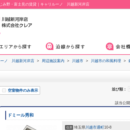
じみ野・富士見の賃貸｜キャリルーノ 川越新河岸店
ルーノ 川越新河岸店
>
周辺施設案内
>
川越市
>
川越市の和風料理
>
並び順：
空室物件のみ表示
該当公開
ドミール秀和
埼玉県
川越市
通町
10-8
住所