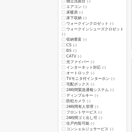
独立洗面台
(-)
エアコン
(-)
床暖房
(-)
床下収納
(-)
ウォークインクロゼット
(-)
ウォークインシューズクロゼット
(-)
収納豊富
(-)
CS
(-)
BS
(-)
CATV
(-)
光ファイバー
(-)
インターネット対応
(-)
オートロック
(-)
TVモニタ付インターホン
(-)
宅配ボックス
(-)
24時間緊急通報システム
(-)
ディンプルキー
(-)
防犯カメラ
(-)
24時間有人管理
(-)
フロントサービス
(-)
24時間ゴミ出し可
(-)
住戸内覧可能
(-)
コンシェルジュサービス
(-)