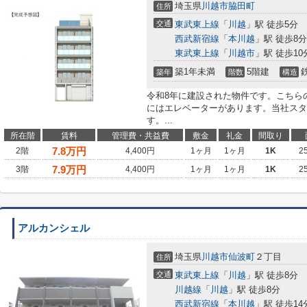
埼玉県
川越市
脇田町
住所
交通
東武東上線
「
川越
」駅 徒歩5分
西武新宿線
「
本川越
」駅 徒歩8分
東武東上線
「
川越市
」駅 徒歩10
築1年未満
5階建
築年
階数
構造
令和8年に建設された物件です。こちら
にはエレベーターがあります。当社スタ
す。...
所在階
賃料
管理費・共益費
敷金
礼金
間取り
7.8
万円
2階
4,400円
1ヶ月
1ヶ月
1K
2
7.9
万円
3階
4,400円
1ヶ月
1ヶ月
1K
2
アルカンシェル
埼玉県
川越市
仙波町
２丁目
住所
交通
東武東上線
「
川越
」駅 徒歩8分
川越線
「
川越
」駅 徒歩8分
西武新宿線
「
本川越
」駅 徒歩14