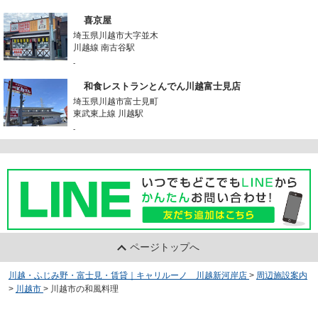
喜京屋
埼玉県川越市大字並木
川越線 南古谷駅
-
和食レストランとんでん川越富士見店
埼玉県川越市富士見町
東武東上線 川越駅
-
ページトップへ
川越・ふじみ野・富士見・賃貸｜キャリルーノ 川越新河岸店
>
周辺施設案内
>
川越市
>
川越市の和風料理