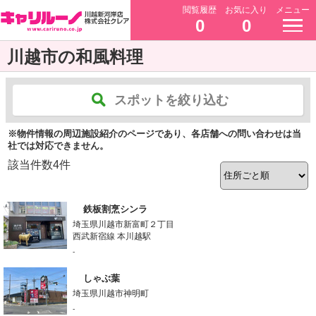
閲覧履歴
お気に入り
メニュー
0
0
川越市の和風料理
スポットを絞り込む
※物件情報の周辺施設紹介のページであり、各店舗への問い合わせは当
社では対応できません。
該当件数
4
件
鉄板割烹シンラ
埼玉県川越市新富町２丁目
西武新宿線 本川越駅
-
しゃぶ葉
埼玉県川越市神明町
-