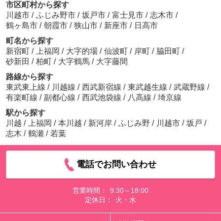
市区町村から探す
川越市
/
ふじみ野市
/
坂戸市
/
富士見市
/
志木市
/
鶴ヶ島市
/
朝霞市
/
狭山市
/
新座市
/
日高市
町名から探す
新宿町
/
上福岡
/
大字的場
/
仙波町
/
岸町
/
脇田町
/
砂新田
/
柏町
/
大字鶴馬
/
大字藤間
路線から探す
東武東上線
/
川越線
/
西武新宿線
/
東武越生線
/
武蔵野線
/
有楽町線
/
副都心線
/
西武池袋線
/
八高線
/
埼京線
駅から探す
川越
/
上福岡
/
本川越
/
新河岸
/
ふじみ野
/
川越市
/
坂戸
/
志木
/
鶴瀬
/
若葉
電話でお問い合わせ
営業時間：
9:30～18:00
定休日：
火・水