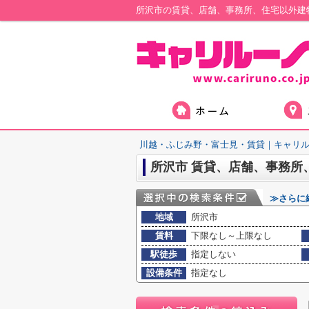
川越・ふじみ野・富士見・賃貸｜キャリ
所沢市 賃貸、店舗、事務所
≫さらに
地域
所沢市
賃料
下限なし～上限なし
駅徒歩
指定しない
設備条件
指定なし