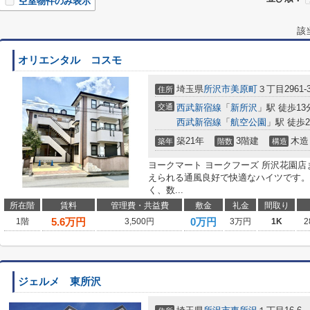
空室物件のみ表示
該
オリエンタル コスモ
埼玉県
所沢市
美原町
３丁目2961-
住所
交通
西武新宿線
「
新所沢
」駅 徒歩13
西武新宿線
「
航空公園
」駅 徒歩2
築21年
3階建
木造
築年
階数
構造
ヨークマート ヨークフーズ 所沢花園店
えられる通風良好で快適なハイツです。
く、数...
所在階
賃料
管理費・共益費
敷金
礼金
間取り
5.6
万円
0万円
1階
3,500円
3万円
1K
2
ジェルメ 東所沢