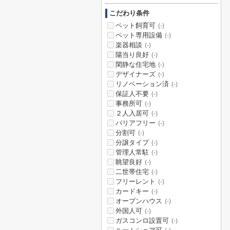
こだわり条件
ペット飼育可
(-)
ペット専用設備
(-)
楽器相談
(-)
陽当り良好
(-)
閑静な住宅地
(-)
デザイナーズ
(-)
リノベーション済
(-)
保証人不要
(-)
事務所可
(-)
２人入居可
(-)
バリアフリー
(-)
分割可
(-)
分譲タイプ
(-)
管理人常駐
(-)
眺望良好
(-)
二世帯住宅
(-)
フリーレント
(-)
カードキー
(-)
オープンハウス
(-)
外国人可
(-)
ガスコンロ設置可
(-)