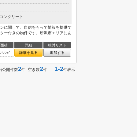
コンクリート
ンに関して、自信をもって情報を提供で
ター付きの物件です。所沢市エリアにあ
面積
詳細
検討リスト
0.66㎡
詳細を見る
追加する
2
2
1-2
当公開件数
件 空き数
件
件表示