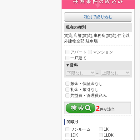
種別で絞り込む
現在の種別
賃貸,店舗(賃貸),事務所(賃貸),住宅以
外建物全部,駐車場
アパート
マンション
一戸建て
▼賃料
～
敷金・保証金なし
礼金・敷引なし
共益費・管理費込み
2
件が該当
間取り
ワンルーム
1K
1DK
1LDK