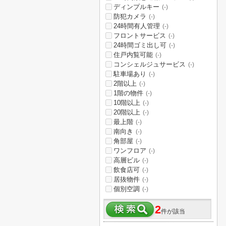
ディンプルキー
(-)
防犯カメラ
(-)
24時間有人管理
(-)
フロントサービス
(-)
24時間ゴミ出し可
(-)
住戸内覧可能
(-)
コンシェルジュサービス
(-)
駐車場あり
(-)
2階以上
(-)
1階の物件
(-)
10階以上
(-)
20階以上
(-)
最上階
(-)
南向き
(-)
角部屋
(-)
ワンフロア
(-)
高層ビル
(-)
飲食店可
(-)
居抜物件
(-)
個別空調
(-)
2
件が該当