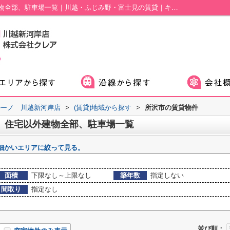
所沢市の賃貸、店舗、事務所、住宅以外建物全部、駐車場一覧｜川越・ふじみ野・富士見の賃貸｜キャリルーノ 川越新河岸店
ルーノ 川越新河岸店
>
(賃貸)地域から探す
>
所沢市の賃貸物件
、住宅以外建物全部、駐車場一覧
細かいエリアに絞って見る。
面積
下限なし～上限なし
築年数
指定しない
間取り
指定なし
並び順：