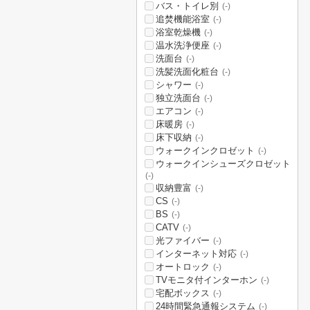
バス・トイレ別
(-)
追焚機能浴室
(-)
浴室乾燥機
(-)
温水洗浄便座
(-)
洗面台
(-)
洗髪洗面化粧台
(-)
シャワー
(-)
独立洗面台
(-)
エアコン
(-)
床暖房
(-)
床下収納
(-)
ウォークインクロゼット
(-)
ウォークインシューズクロゼット
(-)
収納豊富
(-)
CS
(-)
BS
(-)
CATV
(-)
光ファイバー
(-)
インターネット対応
(-)
オートロック
(-)
TVモニタ付インターホン
(-)
宅配ボックス
(-)
24時間緊急通報システム
(-)