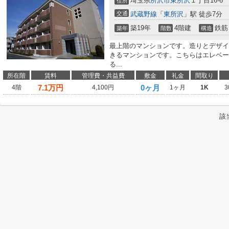
埼玉県
所沢市
東所沢
１丁目16-6
住所
交通
武蔵野線
「
東所沢
」駅 徒歩7分
築19年
4階建
鉄筋
築年
階数
構造
最上階のマンションです。造りとデザイ
きるマンションです。こちらはエレベー
る...
所在階
賃料
管理費・共益費
敷金
礼金
間取り
7.1
万円
0ヶ月
4階
4,100円
1ヶ月
1K
3
該