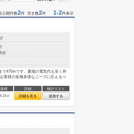
2
2
1-2
当公開件数
件 空き数
件
件表示
37
分
5分
まで470mです。夏場の電気代も安く抑
お客様の多種多様なニーズに応えるべ
面積
詳細
検討リスト
8.15㎡
詳細を見る
追加する