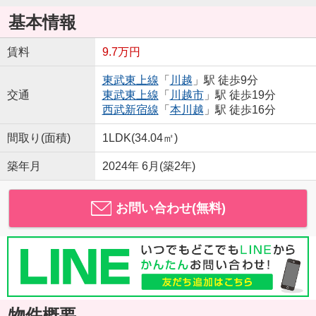
基本情報
賃料
9.7万円
東武東上線
「
川越
」駅 徒歩9分
交通
東武東上線
「
川越市
」駅 徒歩19分
西武新宿線
「
本川越
」駅 徒歩16分
間取り(面積)
1LDK(34.04㎡)
築年月
2024年 6月(築2年)
お問い合わせ(無料)
物件概要