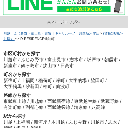
ページトップへ
川越・ふじみ野・富士見・賃貸｜キャリルーノ 川越新河岸店
>
(賃貸)地域か
ら探す
>
>
D-RESIDENCE仙波町
市区町村から探す
川越市
/
ふじみ野市
/
富士見市
/
志木市
/
坂戸市
/
朝霞市
/
新座市
/
鶴ヶ島市
/
狭山市
/
日高市
町名から探す
新宿町
/
上福岡
/
稲荷町
/
岸町
/
大字的場
/
脇田町
/
大字鶴馬
/
砂新田
/
柏町
/
仙波町
路線から探す
東武東上線
/
川越線
/
西武新宿線
/
東武越生線
/
武蔵野線
/
有楽町線
/
副都心線
/
西武池袋線
/
埼京線
/
八高線
駅から探す
川越
/
上福岡
/
新河岸
/
本川越
/
ふじみ野
/
川越市
/
志木
/