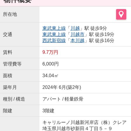
所在地
東武東上線
「
川越
」駅 徒歩9分
交通
東武東上線
「
川越市
」駅 徒歩19分
西武新宿線
「
本川越
」駅 徒歩16分
賃料
9.7万円
管理費等
6,000円
面積
34.04㎡
築年月
2024年 6月(築2年)
種別 / 構造
アパート / 軽量鉄骨
階建
3階建
キャリルーノ川越新河岸店（株）クレア
埼玉県川越市砂新田４丁目５－９