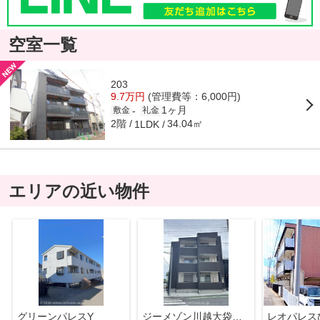
空室一覧
203
9.7万円
(管理費等：6,000円)
1ヶ月
-
敷金
礼金
2階
34.04㎡
1LDK
エリアの近い物件
グリーンパレスY
ジーメゾン川越大袋新田
レオパレス