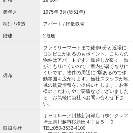
面積
29.80㎡
築年月
1975年 3月(築51年)
種別 / 構造
アパート / 軽量鉄骨
階建
2階建
ファミリーマートまで徒歩6分と近場に
コンビニがあるのもポイント。こちらの
物件はアパートです。風通しが良く、熱
がこもりにくいので、室内が暑くなりに
くいです。物件の周辺に2駅あるので移
備考
動範囲も広がります。当社スタッフが地
域の賃貸情報をご提供いたします。お客
様のこだわりやご要望などございました
ら、お気軽に当社へお問い合わせ下さ
い。
キャリルーノ川越新河岸店（株）クレア
埼玉県川越市砂新田４丁目５－９
取扱会社
TEL:050-3532-4100