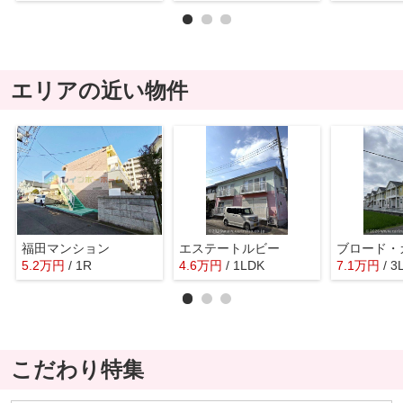
エリアの近い物件
福田マンション
エステートルビー
ブロード・
5.2
万
円
/ 1R
4.6
万
円
/ 1LDK
7.1
万
円
/ 3
こだわり特集