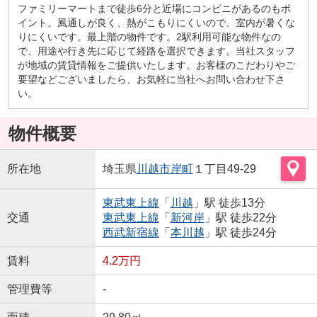
ファミリーマートまで徒歩6分と近場にコンビニがあるのもポ
イント。風通しが良く、熱がこもりにくいので、室内が暑くな
りにくいです。最上階の物件です。2駅利用可能な物件なの
で、用途や行き先に応じて経路を選択できます。当社スタッフ
が地域の賃貸情報をご提供いたします。お客様のこだわりやご
要望などございましたら、お気軽に当社へお問い合わせ下さ
い。
物件概要
所在地
埼玉県
川越市
岸町
１丁目49-29
東武東上線
「
川越
」駅 徒歩13分
交通
東武東上線
「
新河岸
」駅 徒歩22分
西武新宿線
「
本川越
」駅 徒歩24分
賃料
4.2万円
管理費等
-