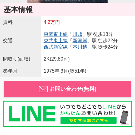
基本情報
賃料
4.2万円
東武東上線
「
川越
」駅 徒歩13分
交通
東武東上線
「
新河岸
」駅 徒歩22分
西武新宿線
「
本川越
」駅 徒歩24分
間取り(面積)
2K(29.80㎡)
築年月
1975年 3月(築51年)
お問い合わせ(無料)