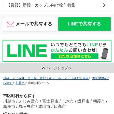
【賃貸】新婚・カップル向け物件特集
メールで共有する
LINEで共有する
ページトップへ
川越・ふじみ野・富士見・賃貸｜キャリルーノ 川越新河岸店
>
(賃貸)地域か
ら探す
>
川越市
>
岸町共同ハイム
市区町村から探す
川越市
/
ふじみ野市
/
富士見市
/
志木市
/
坂戸市
/
朝霞市
/
新座市
/
鶴ヶ島市
/
狭山市
/
日高市