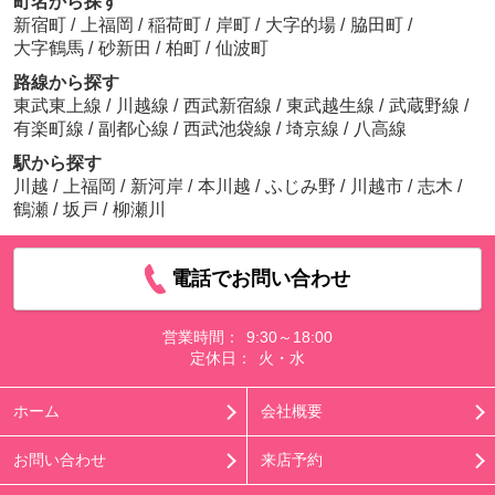
町名から探す
新宿町
/
上福岡
/
稲荷町
/
岸町
/
大字的場
/
脇田町
/
大字鶴馬
/
砂新田
/
柏町
/
仙波町
路線から探す
東武東上線
/
川越線
/
西武新宿線
/
東武越生線
/
武蔵野線
/
有楽町線
/
副都心線
/
西武池袋線
/
埼京線
/
八高線
駅から探す
川越
/
上福岡
/
新河岸
/
本川越
/
ふじみ野
/
川越市
/
志木
/
鶴瀬
/
坂戸
/
柳瀬川
電話でお問い合わせ
営業時間：
9:30～18:00
定休日：
火・水
ホーム
会社概要
お問い合わせ
来店予約