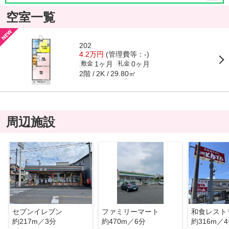
空室一覧
202
4.2万円
(管理費等：-)
1ヶ月
0ヶ月
敷金
礼金
2階
29.80㎡
2K
周辺施設
セブンイレブン
ファミリーマート
約217m／3分
約470m／6分
約316m／