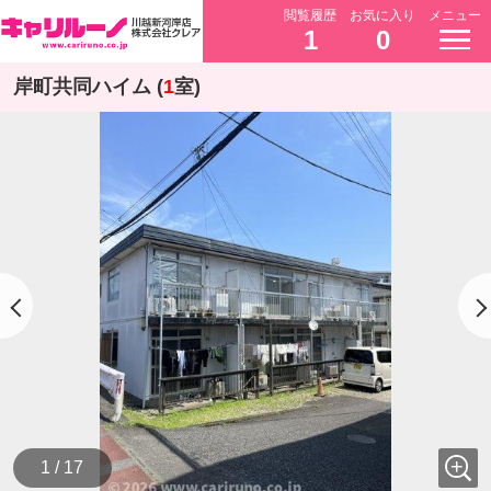
閲覧履歴
お気に入り
メニュー
1
0
岸町共同ハイム (
1
室)
1 / 17