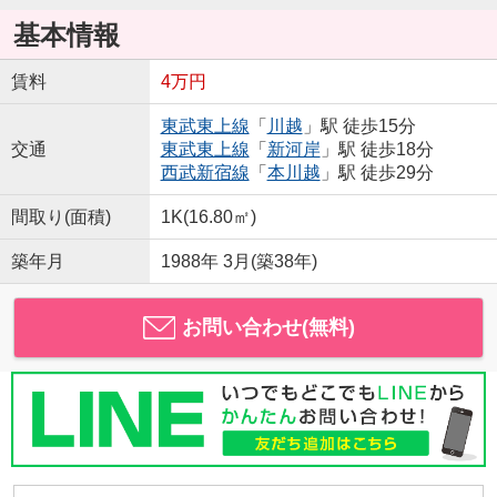
基本情報
賃料
4万円
東武東上線
「
川越
」駅 徒歩15分
交通
東武東上線
「
新河岸
」駅 徒歩18分
西武新宿線
「
本川越
」駅 徒歩29分
間取り(面積)
1K(16.80㎡)
築年月
1988年 3月(築38年)
お問い合わせ(無料)