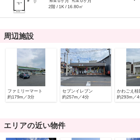
0ヶ月
0ヶ月
敷金
礼金
2階
16.80㎡
1K
周辺施設
ファミリーマート
セブンイレブン
約179m／3分
約257m／4分
約293m／
エリアの近い物件