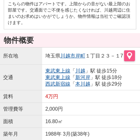
こちらの物件はアパートです。上階からの音がない最上階のお
部屋です。交通面でご不便を感じたくなければ、川越周辺に住
まいのお求めはいかがでしょうか。物件情報は当社でご確認頂
けます。
物件概要
所在地
埼玉県
川越市
岸町
１丁目２３－１7
東武東上線
「
川越
」駅 徒歩15分
交通
東武東上線
「
新河岸
」駅 徒歩18分
西武新宿線
「
本川越
」駅 徒歩29分
賃料
4万円
管理費等
2,000円
面積
16.80㎡
築年月
1988年 3月(築38年)