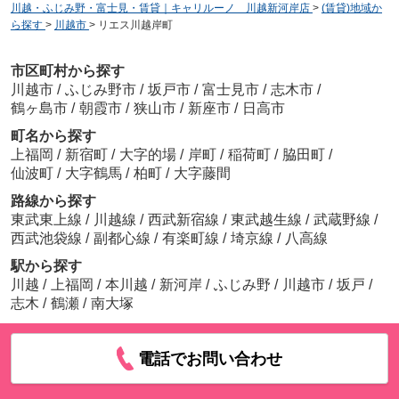
川越・ふじみ野・富士見・賃貸｜キャリルーノ 川越新河岸店
>
(賃貸)地域か
ら探す
>
川越市
>
リエス川越岸町
市区町村から探す
川越市
/
ふじみ野市
/
坂戸市
/
富士見市
/
志木市
/
鶴ヶ島市
/
朝霞市
/
狭山市
/
新座市
/
日高市
町名から探す
上福岡
/
新宿町
/
大字的場
/
岸町
/
稲荷町
/
脇田町
/
仙波町
/
大字鶴馬
/
柏町
/
大字藤間
路線から探す
東武東上線
/
川越線
/
西武新宿線
/
東武越生線
/
武蔵野線
/
西武池袋線
/
副都心線
/
有楽町線
/
埼京線
/
八高線
駅から探す
川越
/
上福岡
/
本川越
/
新河岸
/
ふじみ野
/
川越市
/
坂戸
/
志木
/
鶴瀬
/
南大塚
電話でお問い合わせ