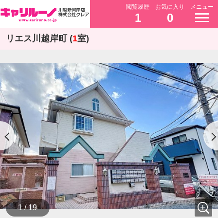
閲覧履歴
お気に入り
メニュー
1
0
リエス川越岸町 (
1
室)
1 / 19