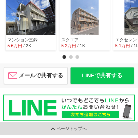
マンション三鈴
スクエア
エクセレン
5.6
万
円
/ 2K
5.2
万
円
/ 1K
5.1
万
円
/ 1
メールで共有する
LINEで共有する
ページトップへ