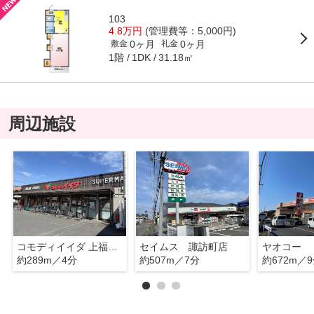
103
4.8万円
(管理費等：5,000円)
0ヶ月
0ヶ月
敷金
礼金
1階
31.18㎡
1DK
周辺施設
コモディイイダ 上福岡店
セイムス 諏訪町店
ヤオコー
約289m／4分
約507m／7分
約672m／