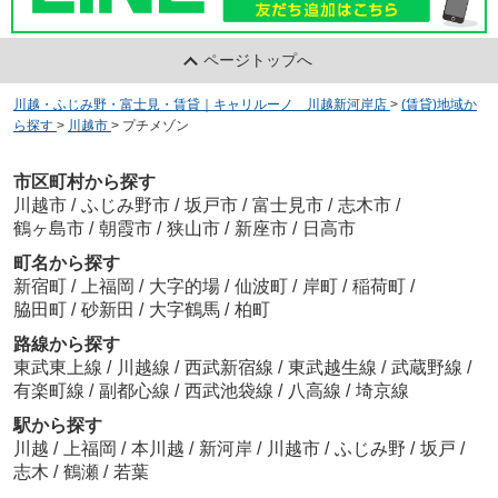
ページトップへ
川越・ふじみ野・富士見・賃貸｜キャリルーノ 川越新河岸店
>
(賃貸)地域か
ら探す
>
川越市
>
プチメゾン
市区町村から探す
川越市
/
ふじみ野市
/
坂戸市
/
富士見市
/
志木市
/
鶴ヶ島市
/
朝霞市
/
狭山市
/
新座市
/
日高市
町名から探す
新宿町
/
上福岡
/
大字的場
/
仙波町
/
岸町
/
稲荷町
/
脇田町
/
砂新田
/
大字鶴馬
/
柏町
路線から探す
東武東上線
/
川越線
/
西武新宿線
/
東武越生線
/
武蔵野線
/
有楽町線
/
副都心線
/
西武池袋線
/
八高線
/
埼京線
駅から探す
川越
/
上福岡
/
本川越
/
新河岸
/
川越市
/
ふじみ野
/
坂戸
/
志木
/
鶴瀬
/
若葉