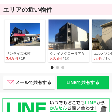
エリアの近い物件
サンライズ水村
クレイノグローリアⅣ
エルメゾン
3.4
万
円
/ 1K
5.8
万
円
/ 1K
5
万
円
/ 1K
メールで共有する
LINEで共有する