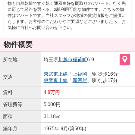
物も自然乾燥ですぐ乾く通風良好な間取りのアパート。行く先
に応じて経路を選べる、2駅利用可能な物件です。こちらの物
件はアパートです。当社スタッフが地域の賃貸情報をご提供い
たします。お客様のこだわりやご要望などございましたら、お
気軽に当社へお問い合わせ下さい。
物件概要
所在地
埼玉県
川越市
稲荷町
6-9
東武東上線
「
上福岡
」駅 徒歩16分
交通
東武東上線
「
新河岸
」駅 徒歩17分
賃料
4.8万円
管理費等
5,000円
面積
31.18㎡
築年月
1975年 9月(築50年)