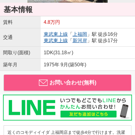
基本情報
賃料
4.8万円
東武東上線
「
上福岡
」駅 徒歩16分
交通
東武東上線
「
新河岸
」駅 徒歩17分
間取り(面積)
1DK(31.18㎡)
築年月
1975年 9月(築50年)
お問い合わせ(無料)
近くのコモディイイダ 上福岡店まで徒歩4分で行けます。洗濯