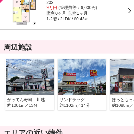
202
9万円
(管理費等：6,000円)
0ヶ月
1ヶ月
敷金
礼金
1-2階
60.43㎡
2LDK
周辺施設
がってん寿司 川越川越神明町店
サンドラッグ
約1001m／13分
約1102m／14分
約1088m／
エリアの近い物件