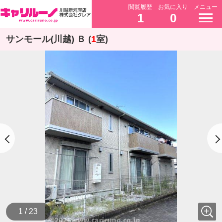
閲覧履歴
お気に入り
メニュー
1
0
サンモール(川越) Ｂ (
1
室)
1 / 23