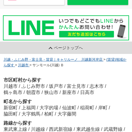
ページトップへ
川越・ふじみ野・富士見・賃貸｜キャリルーノ 川越新河岸店
>
(賃貸)地域か
ら探す
>
川越市
>
サンモール(川越) Ｂ
市区町村から探す
川越市
/
ふじみ野市
/
坂戸市
/
富士見市
/
志木市
/
鶴ヶ島市
/
朝霞市
/
狭山市
/
新座市
/
日高市
町名から探す
新宿町
/
上福岡
/
大字的場
/
仙波町
/
稲荷町
/
岸町
/
脇田町
/
大字鶴馬
/
柏町
/
大字藤間
路線から探す
東武東上線
/
川越線
/
西武新宿線
/
東武越生線
/
武蔵野線
/