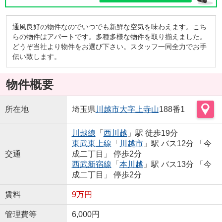
通風良好の物件なのでいつでも新鮮な空気を味わえます。こち
らの物件はアパートです。多種多様な物件を取り揃えました。
どうぞ当社より物件をお選び下さい。スタッフ一同全力でお手
伝い致します。
物件概要
所在地
埼玉県
川越市
大字上寺山
188番1
川越線
「
西川越
」駅 徒歩19分
東武東上線
「
川越市
」駅 バス12分 「今
交通
成二丁目」 停歩2分
西武新宿線
「
本川越
」駅 バス13分 「今
成二丁目」 停歩2分
賃料
9万円
管理費等
6,000円