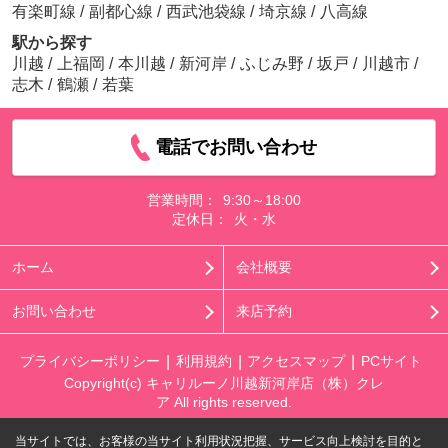
有楽町線
/
副都心線
/
西武池袋線
/
埼京線
/
八高線
駅から探す
川越
/
上福岡
/
本川越
/
新河岸
/
ふじみ野
/
坂戸
/
川越市
/
志木
/
鶴瀬
/
若葉
電話でお問い合わせ
営業時間：
9:30～18:00
定休日：
火・水
ホーム
会社概要
お問い合わせ
来店予約
プライバシーポリシー
利用規約
アクセスマップ
PCサイト
Copyright(c) キャリルーノ川越新河岸店（株）クレ
ア All rights reserved.
当サイトでは、お客様の当サイト利用状況把握、サービス向上検討を目的と