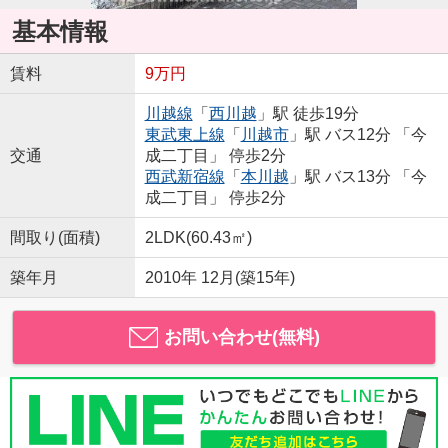
基本情報
賃料
9万円
川越線
「
西川越
」駅 徒歩19分
東武東上線
「
川越市
」駅 バス12分 「今
交通
成二丁目」 停歩2分
西武新宿線
「
本川越
」駅 バス13分 「今
成二丁目」 停歩2分
間取り(面積)
2LDK(60.43㎡)
築年月
2010年 12月(築15年)
お問い合わせ(無料)