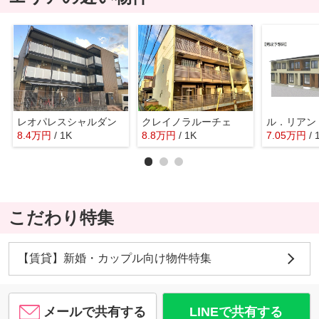
レオパレスシャルダン
クレイノラルーチェ
ル．リアン
8.4
万
円
/ 1K
8.8
万
円
/ 1K
7.05
万
円
/
こだわり特集
【賃貸】新婚・カップル向け物件特集
メールで共有する
LINEで共有する