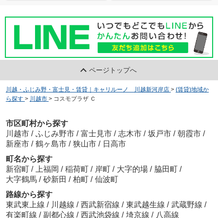
ページトップへ
川越・ふじみ野・富士見・賃貸｜キャリルーノ 川越新河岸店
>
(賃貸)地域か
ら探す
>
川越市
>
コスモプラザ Ｃ
市区町村から探す
川越市
/
ふじみ野市
/
富士見市
/
志木市
/
坂戸市
/
朝霞市
/
新座市
/
鶴ヶ島市
/
狭山市
/
日高市
町名から探す
新宿町
/
上福岡
/
稲荷町
/
岸町
/
大字的場
/
脇田町
/
大字鶴馬
/
砂新田
/
柏町
/
仙波町
路線から探す
東武東上線
/
川越線
/
西武新宿線
/
東武越生線
/
武蔵野線
/
有楽町線
/
副都心線
/
西武池袋線
/
埼京線
/
八高線