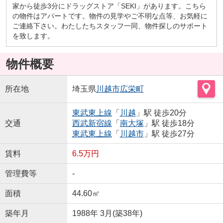
家から徒歩3分にドラッグストア「SEKI」があります。こちら
の物件はアパートです。物件の見学やご不明な点等、お気軽に
ご連絡下さい。わたしたちスタッフ一同、物件探しのサポート
を致します。
物件概要
所在地
埼玉県
川越市
広栄町
東武東上線
「
川越
」駅 徒歩20分
交通
西武新宿線
「
南大塚
」駅 徒歩18分
東武東上線
「
川越市
」駅 徒歩27分
賃料
6.5万円
管理費等
-
面積
44.60㎡
築年月
1988年 3月(築38年)