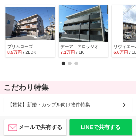
プリムローズ
デーア アロッジオ
リヴィエー
8.5
万
円
/ 2LDK
7.1
万
円
/ 1K
6.6
万
円
/ 1
こだわり特集
【賃貸】新婚・カップル向け物件特集
メールで共有する
LINEで共有する