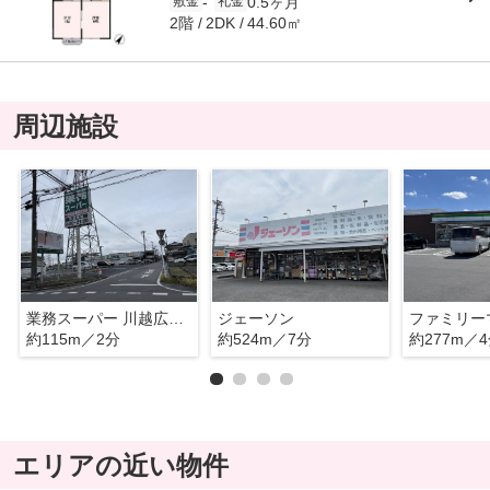
0.5ヶ月
-
敷金
礼金
2階
44.60㎡
2DK
周辺施設
業務スーパー 川越広栄店
ジェーソン
約115m／2分
約524m／7分
約277m／
エリアの近い物件