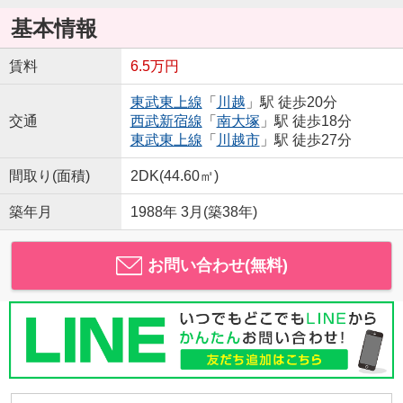
基本情報
賃料
6.5万円
東武東上線
「
川越
」駅 徒歩20分
交通
西武新宿線
「
南大塚
」駅 徒歩18分
東武東上線
「
川越市
」駅 徒歩27分
間取り(面積)
2DK(44.60㎡)
築年月
1988年 3月(築38年)
お問い合わせ(無料)