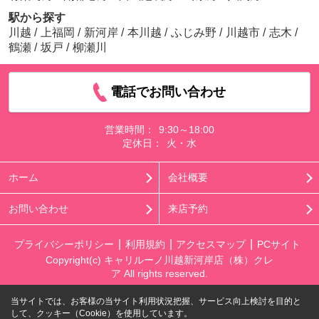
駅から探す
川越
/
上福岡
/
新河岸
/
本川越
/
ふじみ野
/
川越市
/
志木
/
鶴瀬
/
坂戸
/
柳瀬川
電話でお問い合わせ
営業時間：
9:30～18:00
定休日：
火・水
ホーム
会社概要
お問い合わせ
来店予約
プライバシーポリシー
利用規約
アクセスマップ
PCサイト
Copyright(c) キャリルーノ川越新河岸店（株）クレ
ア All rights reserved.
当サイトでは、お客様の当サイト利用状況把握、サービス向上検討を目的と
して、クッキー（Cookie）を使用しています。