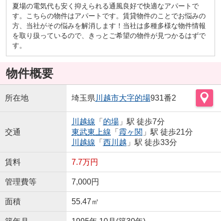
夏場の電気代も安く抑えられる通風良好で快適なアパートで
す。こちらの物件はアパートです。賃貸物件のことでお悩みの
方、当社がその悩みを解消します！当社は多種多様な物件情報
を取り扱っているので、きっとご希望の物件が見つかるはずで
す。
物件概要
所在地
埼玉県
川越市
大字的場
931番2
川越線
「
的場
」駅 徒歩7分
交通
東武東上線
「
霞ヶ関
」駅 徒歩21分
川越線
「
西川越
」駅 徒歩33分
賃料
7.7万円
管理費等
7,000円
面積
55.47㎡