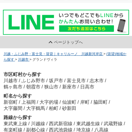
ページトップへ
川越・ふじみ野・富士見・賃貸｜キャリルーノ 川越新河岸店
>
(賃貸)地域か
ら探す
>
川越市
>
グランドヴィラ
市区町村から探す
川越市
/
ふじみ野市
/
坂戸市
/
富士見市
/
志木市
/
鶴ヶ島市
/
朝霞市
/
狭山市
/
新座市
/
日高市
町名から探す
新宿町
/
上福岡
/
大字的場
/
仙波町
/
岸町
/
脇田町
/
大字藤間
/
大字鶴馬
/
柏町
/
砂新田
路線から探す
東武東上線
/
川越線
/
西武新宿線
/
東武越生線
/
武蔵野線
/
有楽町線
/
副都心線
/
西武池袋線
/
埼京線
/
八高線