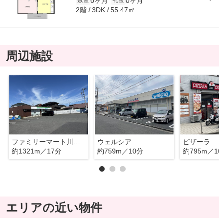
0ヶ月
0ヶ月
敷金
礼金
2階
55.47㎡
3DK
周辺施設
ファミリーマート川越笠幡店
ウェルシア
ピザーラ
約1321m／17分
約759m／10分
約795m／1
エリアの近い物件