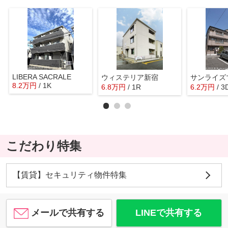
LIBERA SACRALE
ウィステリア新宿
サンライズ
8.2
万
円
/ 1K
6.8
万
円
/ 1R
6.2
万
円
/ 3
こだわり特集
【賃貸】セキュリティ物件特集
メールで共有する
LINEで共有する