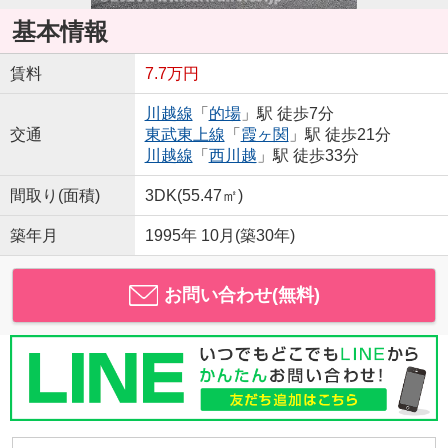
基本情報
賃料
7.7万円
川越線
「
的場
」駅 徒歩7分
交通
東武東上線
「
霞ヶ関
」駅 徒歩21分
川越線
「
西川越
」駅 徒歩33分
間取り(面積)
3DK(55.47㎡)
築年月
1995年 10月(築30年)
お問い合わせ(無料)