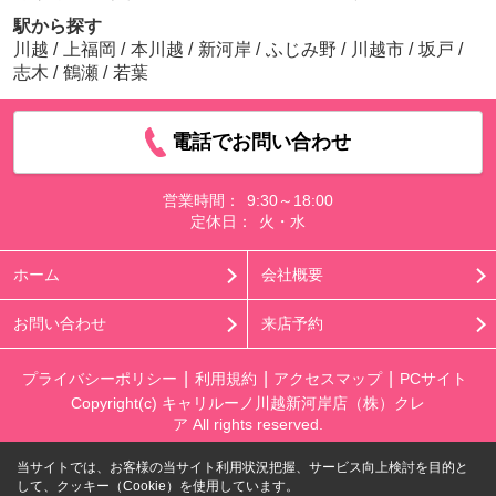
駅から探す
川越
/
上福岡
/
本川越
/
新河岸
/
ふじみ野
/
川越市
/
坂戸
/
志木
/
鶴瀬
/
若葉
電話でお問い合わせ
営業時間：
9:30～18:00
定休日：
火・水
ホーム
会社概要
お問い合わせ
来店予約
プライバシーポリシー
利用規約
アクセスマップ
PCサイト
Copyright(c) キャリルーノ川越新河岸店（株）クレ
ア All rights reserved.
当サイトでは、お客様の当サイト利用状況把握、サービス向上検討を目的と
して、クッキー（Cookie）を使用しています。