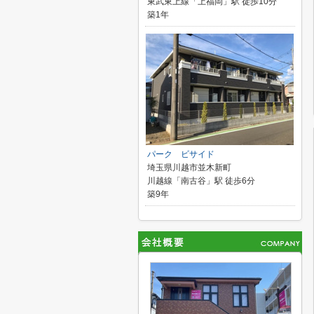
東武東上線「上福岡」駅 徒歩10分
築1年
パーク ビサイド
埼玉県川越市並木新町
川越線「南古谷」駅 徒歩6分
築9年