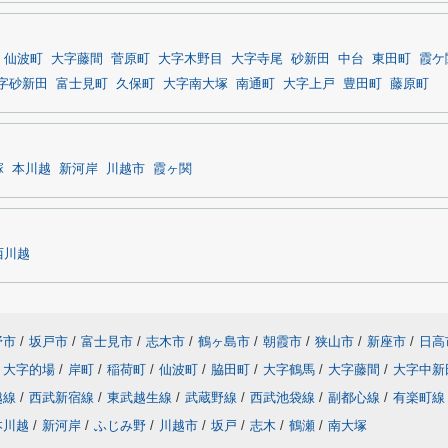
仙波町
大字藤間
菅原町
大字木野目
大字寺尾
砂新田
中台
東田町
霞ケ
字砂新田
富士見町
久保町
大字南大塚
南通町
大字上戸
豊田町
藤原町
塚
本川越
新河岸
川越市
霞ヶ関
西川越
野市
/
坂戸市
/
富士見市
/
志木市
/
鶴ヶ島市
/
朝霞市
/
狭山市
/
新座市
/
日高
大字的場
/
岸町
/
稲荷町
/
仙波町
/
脇田町
/
大字鶴馬
/
大字藤間
/
大字中新
越線
/
西武新宿線
/
東武越生線
/
武蔵野線
/
西武池袋線
/
副都心線
/
有楽町線
本川越
/
新河岸
/
ふじみ野
/
川越市
/
坂戸
/
志木
/
鶴瀬
/
南大塚