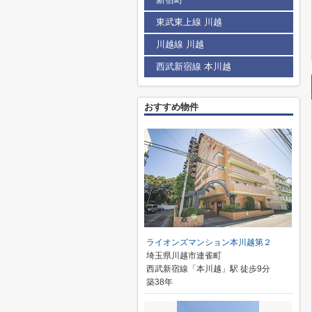
東武東上線 川越
川越線 川越
西武新宿線 本川越
おすすめ物件
ライオンズマンション本川越第２
埼玉県川越市連雀町
西武新宿線「本川越」駅 徒歩9分
築38年