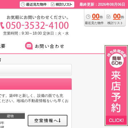
最終更新：2026年08月06日
00
00
件
件
最近見た物件
検討リスト
営業時間：9:30～18:00
定休日：火・水
宿
です。築4年と新しく、設備の面でも充
ください。地域の不動産情報をいち早くお
建物
空室情報へ
4年
階建