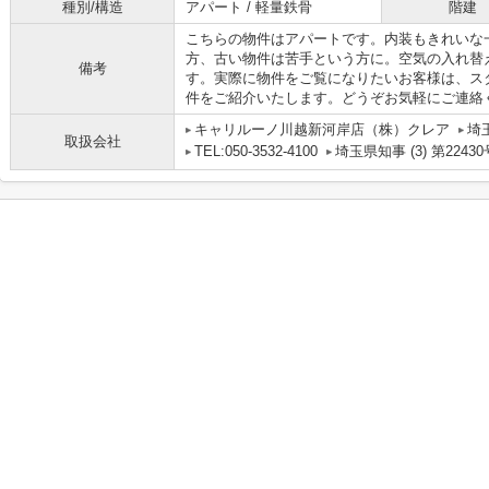
種別/構造
アパート / 軽量鉄骨
階建
こちらの物件はアパートです。内装もきれいな
方、古い物件は苦手という方に。空気の入れ替
備考
す。実際に物件をご覧になりたいお客様は、ス
件をご紹介いたします。どうぞお気軽にご連絡
キャリルーノ川越新河岸店（株）クレア
埼
取扱会社
TEL:050-3532-4100
埼玉県知事 (3) 第22430