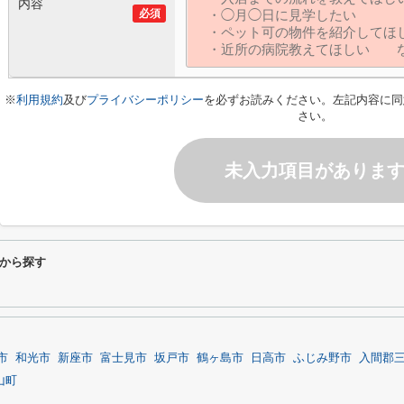
内容
必須
※
利用規約
及び
プライバシーポリシー
を必ずお読みください。左記内容に同
さい。
未入力項目がありま
から探す
市
和光市
新座市
富士見市
坂戸市
鶴ヶ島市
日高市
ふじみ野市
入間郡
山町