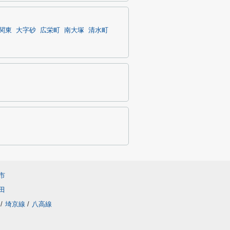
関東
大字砂
広栄町
南大塚
清水町
市
田
/
埼京線
/
八高線