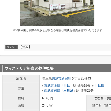
※写真や図と実際の現状とが異なる場合は現状を優先させていただきます
【外観】
コメント
ウィステリア新宿
の物件概要
所在地
埼玉県
川越市
新宿町
５丁目23番43
東武東上線
「
川越
」駅 徒歩16分
川越線
「
川
交通
西武新宿線
「
本川越
」駅 徒歩26分
賃料
6.8万円
管理費・共
面積
24.57㎡
築年月（築