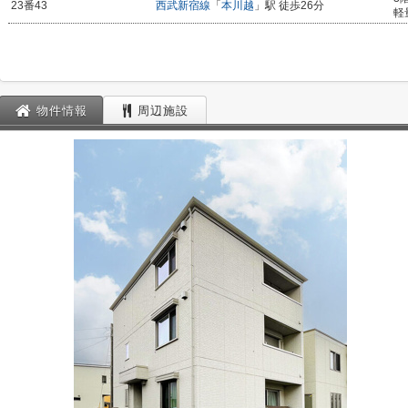
23番43
西武新宿線
「
本川越
」駅 徒歩26分
軽
物件情報
周辺施設