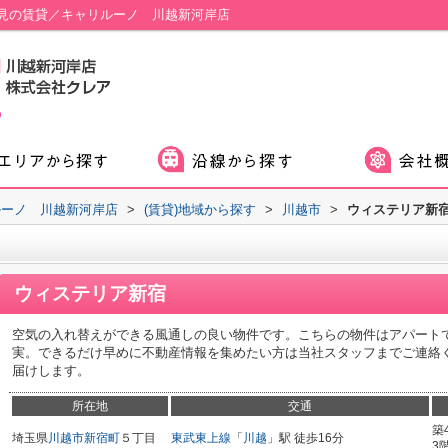
見の賃貸／キャリルーノ 川越新河岸店
ルーノ 川越新河岸店
>
(賃貸)地域から探す
>
川越市
>
ウィステリア新
ウィステリア新宿
空気の入れ替えができる風通しの良い物件です。こちらの物件はアパート
実。できるだけ早めに不動産情報を集めたい方は当社スタッフまでご連絡
届けします。
所在地
交通
築
埼玉県
川越市
新宿町
５丁目
東武東上線
「
川越
」駅 徒歩16分
3