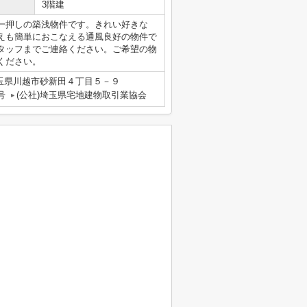
3階建
一押しの築浅物件です。きれい好きな
えも簡単におこなえる通風良好の物件で
タッフまでご連絡ください。ご希望の物
ください。
玉県川越市砂新田４丁目５－９
号
(公社)埼玉県宅地建物取引業協会