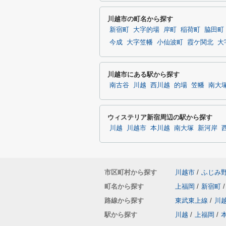
川越市の町名から探す
新宿町
大字的場
岸町
稲荷町
脇田町
今成
大字笠幡
小仙波町
霞ケ関北
大
川越市にある駅から探す
南古谷
川越
西川越
的場
笠幡
南大
ウィステリア新宿周辺の駅から探す
川越
川越市
本川越
南大塚
新河岸
市区町村から探す
川越市
/
ふじみ
町名から探す
上福岡
/
新宿町
/
路線から探す
東武東上線
/
川
駅から探す
川越
/
上福岡
/