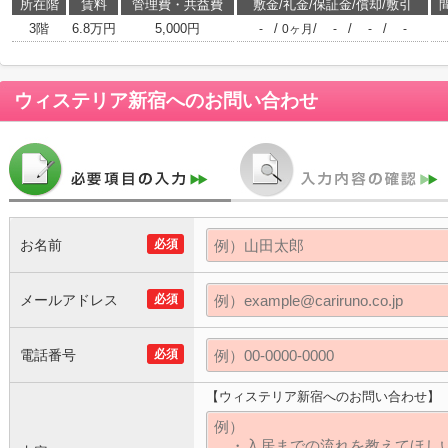
所在階
賃料
管理費・共益費
敷金/礼金/保証金/償却/敷引
3階
6.8万円
5,000円
/
/
/
/
-
0ヶ月
-
-
-
ウィステリア新宿
へのお問い合わせ
お名前
必須
メールアドレス
必須
電話番号
必須
【ウィステリア新宿へのお問い合わせ】