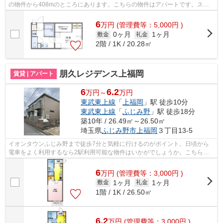
の物件から408mのところにあります。こちらの物件はアパートです。スタ
ッフ一同、気持ちを込めてお客様の物件...
6
万
円
(管理費等：5,000円 )
0ヶ月
1ヶ月
敷金
礼金
2階 / 1K / 20.28㎡
朋久レジデンス上福岡
賃貸 | アパート
6
6.2
万円～
万円
東武東上線
「
上福岡
」駅 徒歩10分
東武東上線
「
ふじみ野
」駅 徒歩18分
築10年 / 26.49㎡～26.50㎡
埼玉県
ふじみ野市
上福岡
３丁目13-5
イオンタウンふじみ野まで徒歩7分と気軽に行けるのがポイント。日頃から
電車をよく利用するなら2駅利用可能な物件はいかがでしょうか。こちらの
物件はアパートです。ふじみ野市エリア...
6
万
円
(管理費等：3,000円 )
1ヶ月
1ヶ月
敷金
礼金
1階 / 1K / 26.50㎡
6.2
万
円
(管理費等：3,000円 )