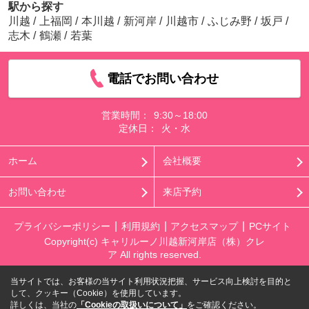
駅から探す
川越
/
上福岡
/
本川越
/
新河岸
/
川越市
/
ふじみ野
/
坂戸
/
志木
/
鶴瀬
/
若葉
電話でお問い合わせ
営業時間：
9:30～18:00
定休日：
火・水
ホーム
会社概要
お問い合わせ
来店予約
プライバシーポリシー
利用規約
アクセスマップ
PCサイト
Copyright(c) キャリルーノ川越新河岸店（株）クレ
ア All rights reserved.
当サイトでは、お客様の当サイト利用状況把握、サービス向上検討を目的と
して、クッキー（Cookie）を使用しています。
詳しくは、当社の
「Cookieの取扱いについて」
をご確認ください。