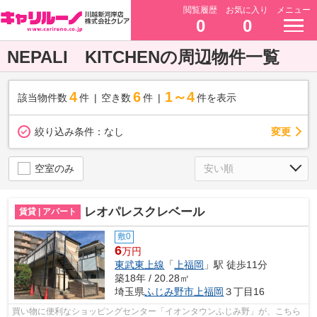
閲覧履歴
お気に入り
メニュー
0
0
NEPALI KITCHENの周辺物件一覧
4
6
1～4
該当物件数
件
空き数
件
件を表示
変更
絞り込み条件：
なし
空室のみ
レオパレスクレベール
賃貸 | アパート
敷0
6
万円
東武東上線
「
上福岡
」駅 徒歩11分
築18年 / 20.28㎡
埼玉県
ふじみ野市
上福岡
３丁目16
買い物に便利なショッピングセンター「イオンタウンふじみ野」が、こちら