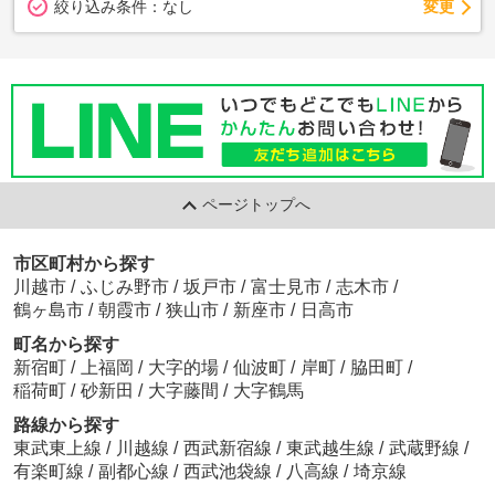
変更
絞り込み条件：
なし
ページトップへ
市区町村から探す
川越市
/
ふじみ野市
/
坂戸市
/
富士見市
/
志木市
/
鶴ヶ島市
/
朝霞市
/
狭山市
/
新座市
/
日高市
町名から探す
新宿町
/
上福岡
/
大字的場
/
仙波町
/
岸町
/
脇田町
/
稲荷町
/
砂新田
/
大字藤間
/
大字鶴馬
路線から探す
東武東上線
/
川越線
/
西武新宿線
/
東武越生線
/
武蔵野線
/
有楽町線
/
副都心線
/
西武池袋線
/
八高線
/
埼京線