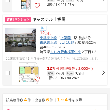
3階 / 1K / 21.27㎡
キャステル上福岡
賃貸 | マンション
礼0
12
万円
東武東上線
「
上福岡
」駅 徒歩8分
東武東上線
「
ふじみ野
」駅 徒歩22分
築46年 / 90.28㎡
埼玉県
ふじみ野市
福岡中央
２丁目1-3
【ご来店者限定！】※仲介手数料が家賃の５５％♪「他店対抗致します」
12
万
円
(管理費等：2,000円 )
2ヶ月
0万円
敷金
礼金
1階 / 3LDK / 90.28㎡
4
6
1～4
該当物件数
件
空き数
件
件を表示