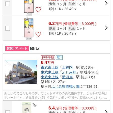
1ヶ月
1ヶ月
敷金
礼金
1階 / 1K / 26.49㎡
6.2
万
円
(管理費等：3,000円 )
1ヶ月
1ヶ月
敷金
礼金
1階 / 1K / 26.49㎡
Blitz
賃貸 | アパート
仲手半額
敷0
6.4
万円
東武東上線
「
上福岡
」駅 徒歩8分
東武東上線
「
ふじみ野
」駅 徒歩20分
東武東上線
「
新河岸
」駅 徒歩39分
築1年 / 21.27㎡
埼玉県
ふじみ野市
鶴ケ舞
２丁目6-21
新しいのでこだわりの多い方にもおすすめの築浅物件です。こちらの物件は
アパートです。通風良好の涼しく気持ちの良い空間をご提供いたします。周
辺に駅が二つあり、交通の利便性が高...
6.4
万
円
(管理費等：3,000円 )
0ヶ月
1ヶ月
敷金
礼金