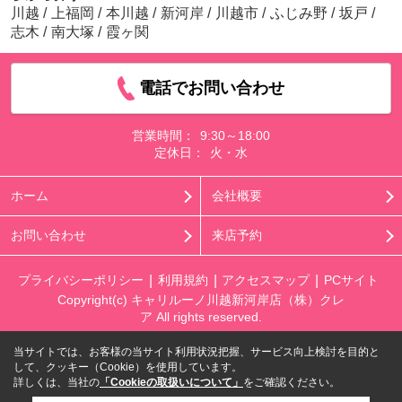
川越
/
上福岡
/
本川越
/
新河岸
/
川越市
/
ふじみ野
/
坂戸
/
志木
/
南大塚
/
霞ヶ関
電話でお問い合わせ
営業時間：
9:30～18:00
定休日：
火・水
ホーム
会社概要
お問い合わせ
来店予約
プライバシーポリシー
利用規約
アクセスマップ
PCサイト
Copyright(c) キャリルーノ川越新河岸店（株）クレ
ア All rights reserved.
当サイトでは、お客様の当サイト利用状況把握、サービス向上検討を目的と
して、クッキー（Cookie）を使用しています。
詳しくは、当社の
「Cookieの取扱いについて」
をご確認ください。