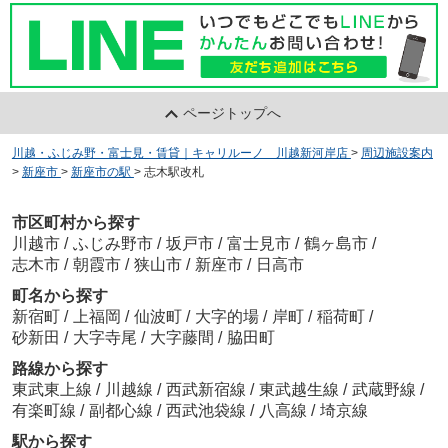
ページトップへ
川越・ふじみ野・富士見・賃貸｜キャリルーノ 川越新河岸店
>
周辺施設案内
>
新座市
>
新座市の駅
>
志木駅改札
市区町村から探す
川越市
/
ふじみ野市
/
坂戸市
/
富士見市
/
鶴ヶ島市
/
志木市
/
朝霞市
/
狭山市
/
新座市
/
日高市
町名から探す
新宿町
/
上福岡
/
仙波町
/
大字的場
/
岸町
/
稲荷町
/
砂新田
/
大字寺尾
/
大字藤間
/
脇田町
路線から探す
東武東上線
/
川越線
/
西武新宿線
/
東武越生線
/
武蔵野線
/
有楽町線
/
副都心線
/
西武池袋線
/
八高線
/
埼京線
駅から探す