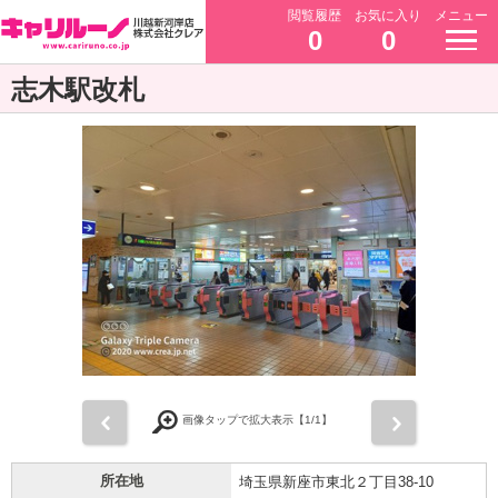
閲覧履歴
お気に入り
メニュー
0
0
志木駅改札
前
次
画像タップで拡大表示【
1
/1】
所在地
埼玉県新座市東北２丁目38-10