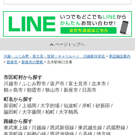
ページトップへ
川越・ふじみ野・富士見・賃貸｜キャリルーノ 川越新河岸店
>
周辺施設案内
>
新座市
>
新座市の警察
>
志木駅南口交番
市区町村から探す
川越市
/
ふじみ野市
/
坂戸市
/
富士見市
/
志木市
/
鶴ヶ島市
/
朝霞市
/
狭山市
/
新座市
/
日高市
町名から探す
新宿町
/
上福岡
/
大字的場
/
仙波町
/
岸町
/
砂新田
/
脇田町
/
大字藤間
/
柏町
/
大字鶴馬
路線から探す
東武東上線
/
川越線
/
西武新宿線
/
東武越生線
/
武蔵野線
/
有楽町線
/
副都心線
/
西武池袋線
/
八高線
/
埼京線