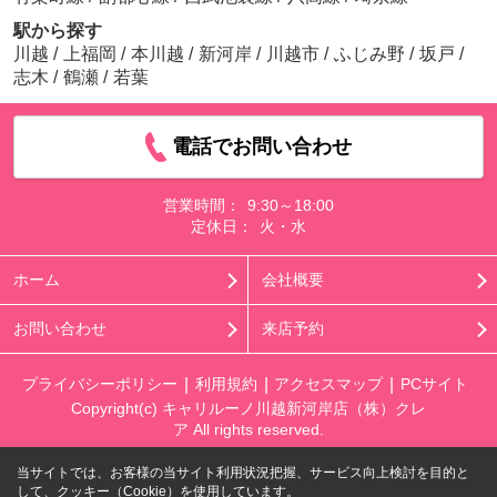
駅から探す
川越
/
上福岡
/
本川越
/
新河岸
/
川越市
/
ふじみ野
/
坂戸
/
志木
/
鶴瀬
/
若葉
電話でお問い合わせ
営業時間：
9:30～18:00
定休日：
火・水
ホーム
会社概要
お問い合わせ
来店予約
プライバシーポリシー
利用規約
アクセスマップ
PCサイト
Copyright(c) キャリルーノ川越新河岸店（株）クレ
ア All rights reserved.
当サイトでは、お客様の当サイト利用状況把握、サービス向上検討を目的と
して、クッキー（Cookie）を使用しています。