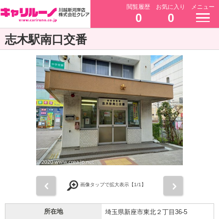
閲覧履歴
お気に入り
メニュー
0
0
志木駅南口交番
前
次
画像タップで拡大表示【
1
/1】
所在地
埼玉県新座市東北２丁目36-5