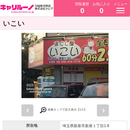
閲覧履歴
お気に入り
メニュー
0
0
いこい
前
次
画像タップで拡大表示【
1
/1】
所在地
埼玉県新座市新座１丁目1-8