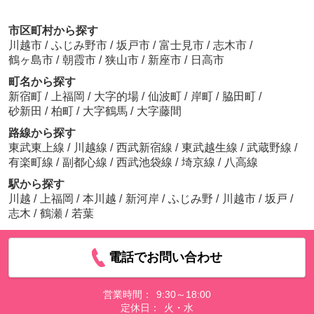
市区町村から探す
川越市
/
ふじみ野市
/
坂戸市
/
富士見市
/
志木市
/
鶴ヶ島市
/
朝霞市
/
狭山市
/
新座市
/
日高市
町名から探す
新宿町
/
上福岡
/
大字的場
/
仙波町
/
岸町
/
脇田町
/
砂新田
/
柏町
/
大字鶴馬
/
大字藤間
路線から探す
東武東上線
/
川越線
/
西武新宿線
/
東武越生線
/
武蔵野線
/
有楽町線
/
副都心線
/
西武池袋線
/
埼京線
/
八高線
駅から探す
川越
/
上福岡
/
本川越
/
新河岸
/
ふじみ野
/
川越市
/
坂戸
/
志木
/
鶴瀬
/
若葉
電話でお問い合わせ
営業時間：
9:30～18:00
定休日：
火・水