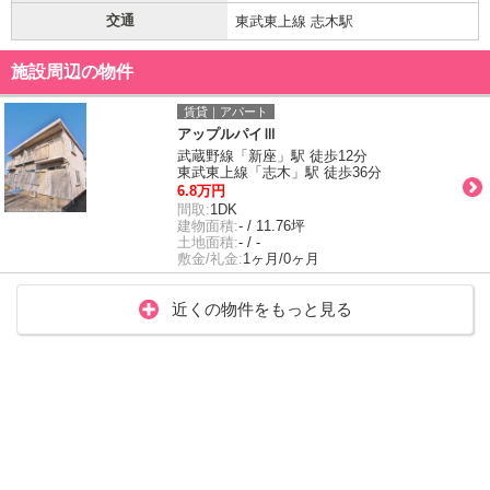
交通
東武東上線 志木駅
施設周辺の物件
賃貸｜アパート
アップルパイⅢ
武蔵野線「新座」駅 徒歩12分
東武東上線「志木」駅 徒歩36分
6.8万円
間取:
1DK
建物面積:
- / 11.76坪
土地面積:
- / -
敷金/礼金:
1ヶ月/0ヶ月
近くの物件をもっと見る