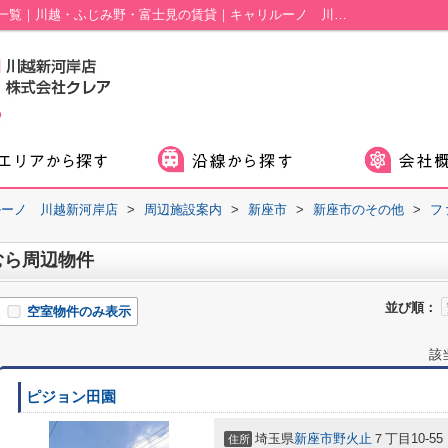
ファッションセンターしまむら周辺の物件一覧｜川越・ふじみ野・富士見の賃貸｜キャリルーノ 川越新河岸店
ルーノ 川越新河岸店
>
周辺施設案内
>
新座市
>
新座市のその他
>
フ
むら周辺物件
並び順：
空室物件のみ表示
該
ピジョン田園
埼玉県
新座市
野火止
７丁目10-55
住所