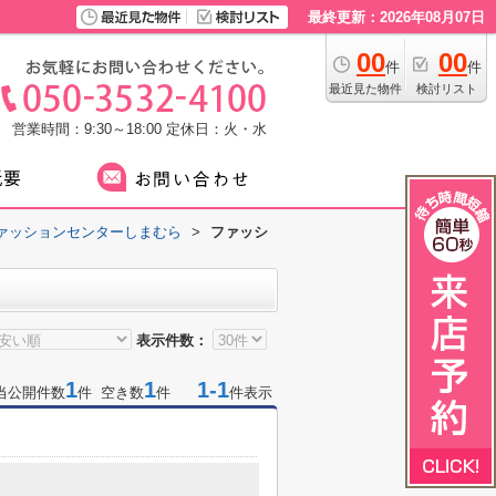
最終更新：2026年08月07日
00
00
件
件
最近見た物件
検討リスト
営業時間：9:30～18:00
定休日：火・水
ァッションセンターしまむら
>
ファッシ
表示件数：
1
1
1-1
当公開件数
件 空き数
件
件表示