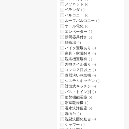
メゾネット
(-)
ベランダ
(-)
バルコニー
(-)
ルーフバルコニー
(-)
オール電化
(-)
エレベーター
(-)
照明器具付き
(-)
駐輪場
(-)
バイク置場あり
(-)
家具・家電付き
(-)
洗濯機置場有
(-)
外観タイル張り
(-)
コンロ２口以上
(-)
食器洗い乾燥機
(-)
システムキッチン
(-)
対面式キッチン
(-)
バス・トイレ別
(-)
追焚機能浴室
(-)
浴室乾燥機
(-)
温水洗浄便座
(-)
洗面台
(-)
洗髪洗面化粧台
(-)
シャワー
(-)