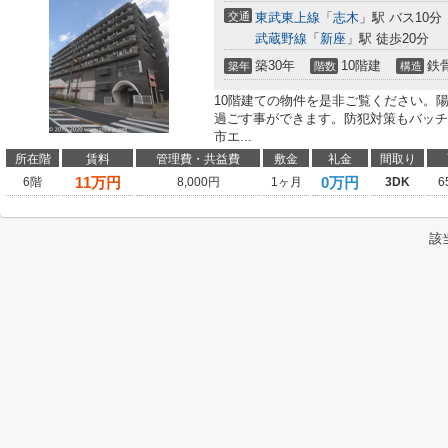
交通
東武東上線
「
志木
」駅 バス10分
武蔵野線
「
新座
」駅 徒歩20分
築30年
10階建
鉄
築年
階数
構造
10階建ての物件を是非ご覧ください。
過ごす事ができます。防犯対策もバッチ
市エ...
所在階
賃料
管理費・共益費
敷金
礼金
間取り
11
万円
0万円
6階
8,000円
1ヶ月
3DK
6
該