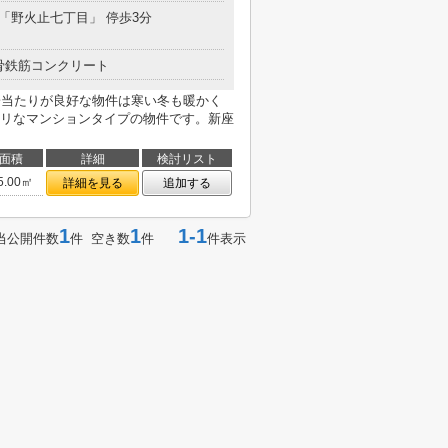
 「野火止七丁目」 停歩3分
骨鉄筋コンクリート
陽当たりが良好な物件は寒い冬も暖かく
リなマンションタイプの物件です。新座
面積
詳細
検討リスト
5.00㎡
詳細を見る
追加する
1
1
1-1
当公開件数
件 空き数
件
件表示