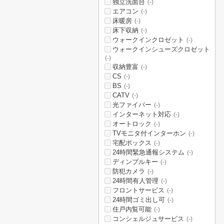
独立洗面台
(-)
エアコン
(-)
床暖房
(-)
床下収納
(-)
ウォークインクロゼット
(-)
ウォークインシューズクロゼット
(-)
収納豊富
(-)
CS
(-)
BS
(-)
CATV
(-)
光ファイバー
(-)
インターネット対応
(-)
オートロック
(-)
TVモニタ付インターホン
(-)
宅配ボックス
(-)
24時間緊急通報システム
(-)
ディンプルキー
(-)
防犯カメラ
(-)
24時間有人管理
(-)
フロントサービス
(-)
24時間ゴミ出し可
(-)
住戸内覧可能
(-)
コンシェルジュサービス
(-)