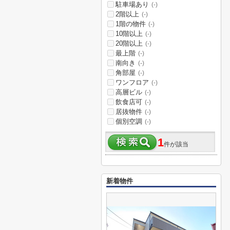
駐車場あり
(-)
2階以上
(-)
1階の物件
(-)
10階以上
(-)
20階以上
(-)
最上階
(-)
南向き
(-)
角部屋
(-)
ワンフロア
(-)
高層ビル
(-)
飲食店可
(-)
居抜物件
(-)
個別空調
(-)
1
件が該当
新着物件