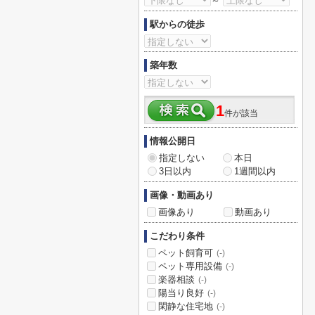
～
駅からの徒歩
築年数
1
件が該当
情報公開日
指定しない
本日
3日以内
1週間以内
画像・動画あり
画像あり
動画あり
こだわり条件
ペット飼育可
(-)
ペット専用設備
(-)
楽器相談
(-)
陽当り良好
(-)
閑静な住宅地
(-)