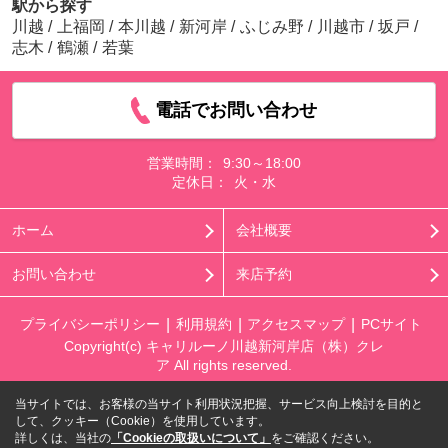
駅から探す
川越
/
上福岡
/
本川越
/
新河岸
/
ふじみ野
/
川越市
/
坂戸
/
志木
/
鶴瀬
/
若葉
電話でお問い合わせ
営業時間：
9:30～18:00
定休日：
火・水
ホーム
会社概要
お問い合わせ
来店予約
プライバシーポリシー
利用規約
アクセスマップ
PCサイト
Copyright(c) キャリルーノ川越新河岸店（株）クレ
ア All rights reserved.
当サイトでは、お客様の当サイト利用状況把握、サービス向上検討を目的と
して、クッキー（Cookie）を使用しています。
詳しくは、当社の
「Cookieの取扱いについて」
をご確認ください。