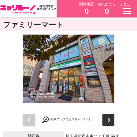
閲覧履歴
お気に入り
メニュー
0
0
ファミリーマート
前
次
画像タップで拡大表示【
1
/2】
所在地
埼玉県新座市東北２丁目39-10