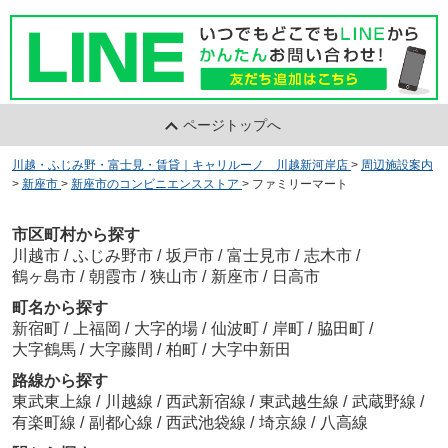
ページトップへ
川越・ふじみ野・富士見・賃貸｜キャリルーノ 川越新河岸店
>
周辺施設案内
>
新座市
>
新座市のコンビニエンスストア
>
ファミリーマート
市区町村から探す
川越市
/
ふじみ野市
/
坂戸市
/
富士見市
/
志木市
/
鶴ヶ島市
/
朝霞市
/
狭山市
/
新座市
/
日高市
町名から探す
新宿町
/
上福岡
/
大字的場
/
仙波町
/
岸町
/
脇田町
/
大字鶴馬
/
大字藤間
/
柏町
/
大字中新田
路線から探す
東武東上線
/
川越線
/
西武新宿線
/
東武越生線
/
武蔵野線
/
有楽町線
/
副都心線
/
西武池袋線
/
埼京線
/
八高線