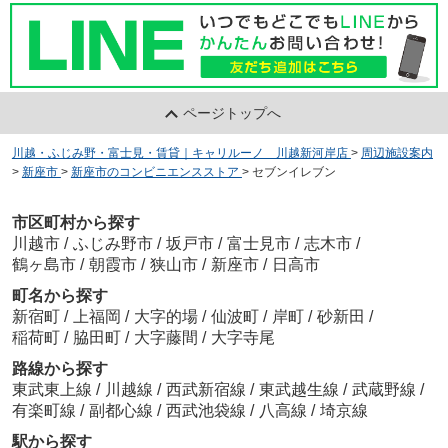
ページトップへ
川越・ふじみ野・富士見・賃貸｜キャリルーノ 川越新河岸店
>
周辺施設案内
>
新座市
>
新座市のコンビニエンスストア
>
セブンイレブン
市区町村から探す
川越市
/
ふじみ野市
/
坂戸市
/
富士見市
/
志木市
/
鶴ヶ島市
/
朝霞市
/
狭山市
/
新座市
/
日高市
町名から探す
新宿町
/
上福岡
/
大字的場
/
仙波町
/
岸町
/
砂新田
/
稲荷町
/
脇田町
/
大字藤間
/
大字寺尾
路線から探す
東武東上線
/
川越線
/
西武新宿線
/
東武越生線
/
武蔵野線
/
有楽町線
/
副都心線
/
西武池袋線
/
八高線
/
埼京線
駅から探す