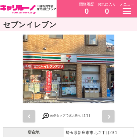
閲覧履歴
お気に入り
メニュー
0
0
セブンイレブン
前
次
画像タップで拡大表示【
1
/1】
所在地
埼玉県新座市東北２丁目29-1