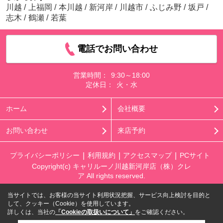
川越
/
上福岡
/
本川越
/
新河岸
/
川越市
/
ふじみ野
/
坂戸
/
志木
/
鶴瀬
/
若葉
電話でお問い合わせ
営業時間：
9:30～18:00
定休日：
火・水
ホーム
会社概要
お問い合わせ
来店予約
プライバシーポリシー
利用規約
アクセスマップ
PCサイト
Copyright(c) キャリルーノ川越新河岸店（株）クレ
ア All rights reserved.
当サイトでは、お客様の当サイト利用状況把握、サービス向上検討を目的と
して、クッキー（Cookie）を使用しています。
詳しくは、当社の
「Cookieの取扱いについて」
をご確認ください。