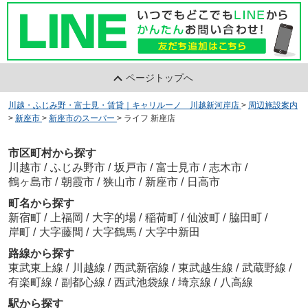
ページトップへ
川越・ふじみ野・富士見・賃貸｜キャリルーノ 川越新河岸店
>
周辺施設案内
>
新座市
>
新座市のスーパー
>
ライフ 新座店
市区町村から探す
川越市
/
ふじみ野市
/
坂戸市
/
富士見市
/
志木市
/
鶴ヶ島市
/
朝霞市
/
狭山市
/
新座市
/
日高市
町名から探す
新宿町
/
上福岡
/
大字的場
/
稲荷町
/
仙波町
/
脇田町
/
岸町
/
大字藤間
/
大字鶴馬
/
大字中新田
路線から探す
東武東上線
/
川越線
/
西武新宿線
/
東武越生線
/
武蔵野線
/
有楽町線
/
副都心線
/
西武池袋線
/
埼京線
/
八高線
駅から探す