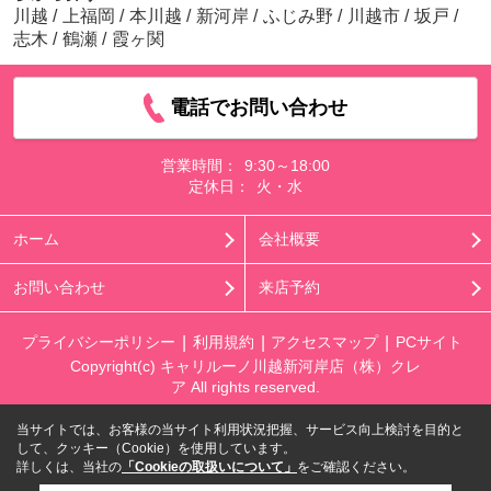
川越
/
上福岡
/
本川越
/
新河岸
/
ふじみ野
/
川越市
/
坂戸
/
志木
/
鶴瀬
/
霞ヶ関
電話でお問い合わせ
営業時間：
9:30～18:00
定休日：
火・水
ホーム
会社概要
お問い合わせ
来店予約
プライバシーポリシー
利用規約
アクセスマップ
PCサイト
Copyright(c) キャリルーノ川越新河岸店（株）クレ
ア All rights reserved.
当サイトでは、お客様の当サイト利用状況把握、サービス向上検討を目的と
して、クッキー（Cookie）を使用しています。
詳しくは、当社の
「Cookieの取扱いについて」
をご確認ください。