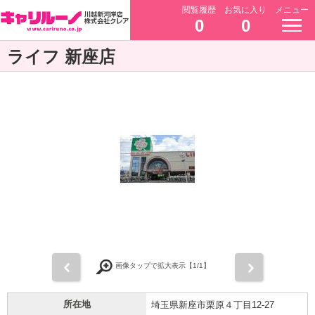
閲覧履歴
お気に入り
メニュー
0
0
ライフ 新座店
前
次
画像タップで拡大表示【
1
/1】
所在地
埼玉県新座市栗原４丁目12-27