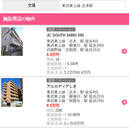
交通
東武東上線 志木駅
施設周辺の物件
賃貸｜マンション
JC SOUTH SHIKI 295
東武東上線「志木」駅 徒歩4分
東武東上線「柳瀬川」駅 徒歩19分
武蔵野線「北朝霞」駅 徒歩21分
6.4万円
間取:
1K
建物面積:
- / 6.04坪
土地面積:
- / -
敷金/礼金:
3.2万円/6.4万円
賃貸｜マンション
アルカディアしき
東武東上線「志木」駅 徒歩4分
東武東上線「柳瀬川」駅 徒歩21分
東武東上線「朝霞台」駅 徒歩23分
8.5万円
間取:
2DK
建物面積:
- / 10.88坪
土地面積:
- / -
敷金/礼金:
1ヶ月/0万円