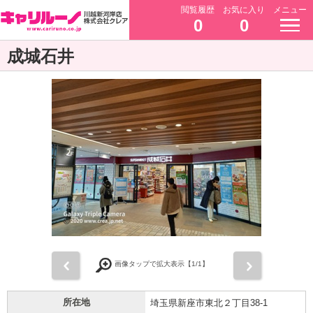
閲覧履歴
お気に入り
メニュー
0
0
成城石井
前
次
画像タップで拡大表示【
1
/1】
所在地
埼玉県新座市東北２丁目38-1