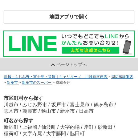
地図アプリで開く
ページトップへ
川越・ふじみ野・富士見・賃貸｜キャリルーノ 川越新河岸店
>
周辺施設案内
>
新座市
>
新座市のスーパー
>
成城石井
市区町村から探す
川越市
/
ふじみ野市
/
坂戸市
/
富士見市
/
鶴ヶ島市
/
志木市
/
朝霞市
/
狭山市
/
新座市
/
日高市
町名から探す
新宿町
/
上福岡
/
仙波町
/
大字的場
/
岸町
/
砂新田
/
稲荷町
/
大字寺尾
/
大字藤間
/
脇田町