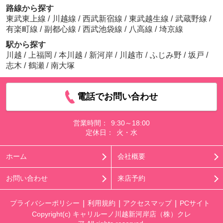
路線から探す
東武東上線
/
川越線
/
西武新宿線
/
東武越生線
/
武蔵野線
/
有楽町線
/
副都心線
/
西武池袋線
/
八高線
/
埼京線
駅から探す
川越
/
上福岡
/
本川越
/
新河岸
/
川越市
/
ふじみ野
/
坂戸
/
志木
/
鶴瀬
/
南大塚
電話でお問い合わせ
営業時間：
9:30～18:00
定休日：
火・水
ホーム
会社概要
お問い合わせ
来店予約
プライバシーポリシー
利用規約
アクセスマップ
PCサイト
Copyright(c) キャリルーノ川越新河岸店（株）クレ