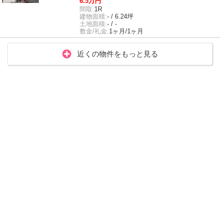
6.5万円
間取:
1R
建物面積:
- / 6.24坪
土地面積:
- / -
敷金/礼金:
1ヶ月/1ヶ月
近くの物件をもっと見る