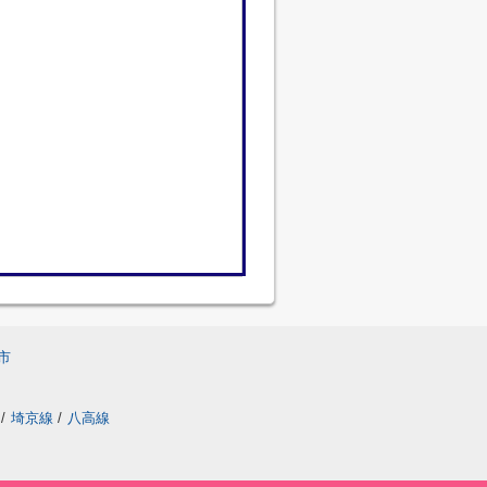
市
/
埼京線
/
八高線