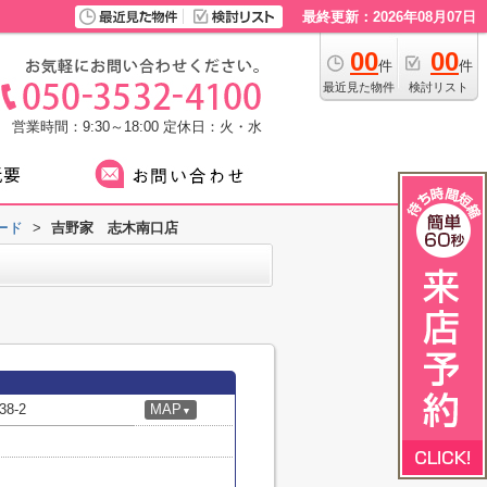
最終更新：2026年08月07日
00
00
件
件
最近見た物件
検討リスト
営業時間：9:30～18:00
定休日：火・水
ード
>
吉野家 志木南口店
8-2
MAP
▼