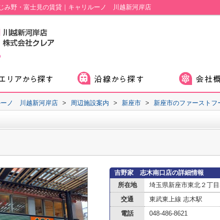
じみ野・富士見の賃貸｜キャリルーノ 川越新河岸店
ルーノ 川越新河岸店
>
周辺施設案内
>
新座市
>
新座市のファーストフ
吉野家 志木南口店の詳細情報
所在地
埼玉県新座市東北２丁目3
交通
東武東上線 志木駅
電話
048-486-8621