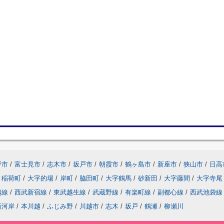
野市
/
富士見市
/
志木市
/
坂戸市
/
朝霞市
/
鶴ヶ島市
/
新座市
/
狭山市
/
日高
稲荷町
/
大字的場
/
岸町
/
脇田町
/
大字鶴馬
/
砂新田
/
大字藤間
/
大字寺尾
越線
/
西武新宿線
/
東武越生線
/
武蔵野線
/
有楽町線
/
副都心線
/
西武池袋線
新河岸
/
本川越
/
ふじみ野
/
川越市
/
志木
/
坂戸
/
鶴瀬
/
柳瀬川