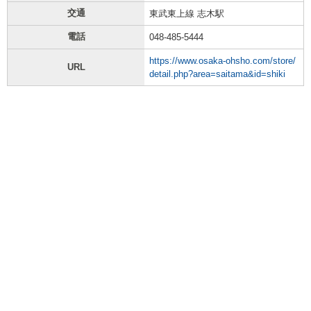
交通
東武東上線 志木駅
電話
048-485-5444
https://www.osaka-ohsho.com/store/
URL
detail.php?area=saitama&id=shiki