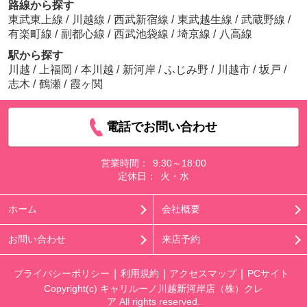
路線から探す
東武東上線
/
川越線
/
西武新宿線
/
東武越生線
/
武蔵野線
/
有楽町線
/
副都心線
/
西武池袋線
/
埼京線
/
八高線
駅から探す
川越
/
上福岡
/
本川越
/
新河岸
/
ふじみ野
/
川越市
/
坂戸
/
志木
/
鶴瀬
/
霞ヶ関
電話でお問い合わせ
営業時間：
9:30～18:00
定休日：
火・水
ホーム
会社概要
お問い合わせ
来店予約
プライバシーポリシー
利用規約
アクセスマップ
PCサイト
Copyright(c) キャリルーノ川越新河岸店（株）クレ
ア All rights reserved.