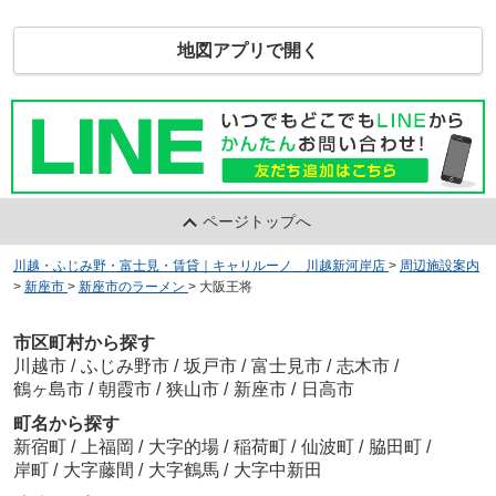
地図アプリで開く
ページトップへ
川越・ふじみ野・富士見・賃貸｜キャリルーノ 川越新河岸店
>
周辺施設案内
>
新座市
>
新座市のラーメン
>
大阪王将
市区町村から探す
川越市
/
ふじみ野市
/
坂戸市
/
富士見市
/
志木市
/
鶴ヶ島市
/
朝霞市
/
狭山市
/
新座市
/
日高市
町名から探す
新宿町
/
上福岡
/
大字的場
/
稲荷町
/
仙波町
/
脇田町
/
岸町
/
大字藤間
/
大字鶴馬
/
大字中新田