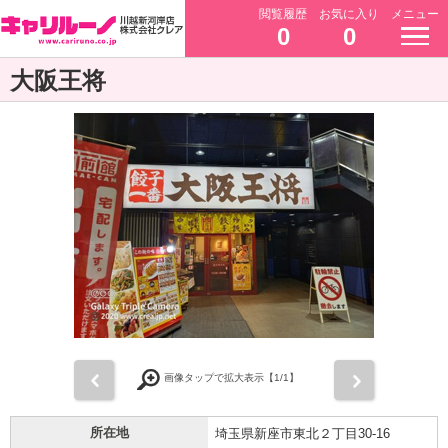
閲覧履歴
お気に入り
メニュー
0
0
大阪王将
前
次
画像タップで拡大表示【
1
/1】
所在地
埼玉県新座市東北２丁目30-16