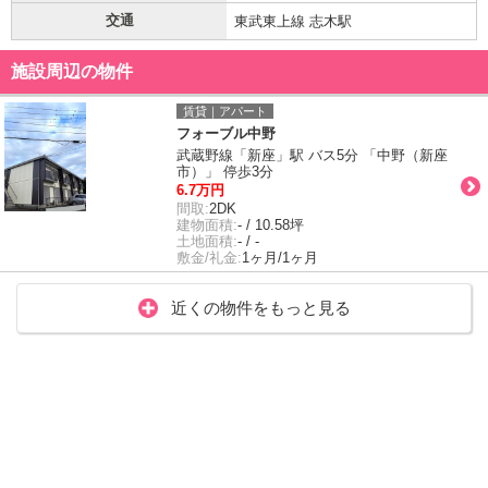
交通
東武東上線 志木駅
施設周辺の物件
賃貸｜アパート
フォーブル中野
武蔵野線「新座」駅 バス5分 「中野（新座
市）」 停歩3分
6.7万円
間取:
2DK
建物面積:
- / 10.58坪
土地面積:
- / -
敷金/礼金:
1ヶ月/1ヶ月
近くの物件をもっと見る