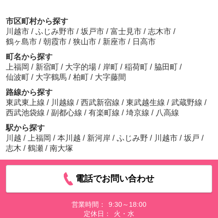
市区町村から探す
川越市
/
ふじみ野市
/
坂戸市
/
富士見市
/
志木市
/
鶴ヶ島市
/
朝霞市
/
狭山市
/
新座市
/
日高市
町名から探す
上福岡
/
新宿町
/
大字的場
/
岸町
/
稲荷町
/
脇田町
/
仙波町
/
大字鶴馬
/
柏町
/
大字藤間
路線から探す
東武東上線
/
川越線
/
西武新宿線
/
東武越生線
/
武蔵野線
/
西武池袋線
/
副都心線
/
有楽町線
/
埼京線
/
八高線
駅から探す
川越
/
上福岡
/
本川越
/
新河岸
/
ふじみ野
/
川越市
/
坂戸
/
志木
/
鶴瀬
/
南大塚
電話でお問い合わせ
営業時間：
9:30～18:00
定休日：
火・水