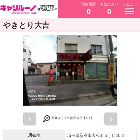
閲覧履歴
お気に入り
メニュー
0
0
やきとり大吉
前
次
画像タップで拡大表示【
1
/1】
所在地
埼玉県新座市大和田５丁目10-2