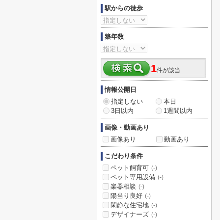
駅からの徒歩
築年数
1
件が該当
情報公開日
指定しない
本日
3日以内
1週間以内
画像・動画あり
画像あり
動画あり
こだわり条件
ペット飼育可
(-)
ペット専用設備
(-)
楽器相談
(-)
陽当り良好
(-)
閑静な住宅地
(-)
デザイナーズ
(-)