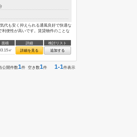
分
気代も安く抑えられる通風良好で快適な
で利便性が高いです。賃貸物件のことな
面積
詳細
検討リスト
33.15㎡
詳細を見る
追加する
1
1
1-1
当公開件数
件 空き数
件
件表示