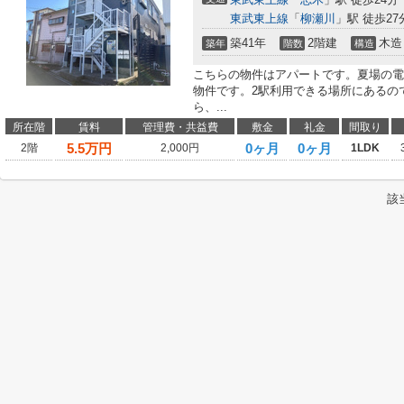
東武東上線
「
柳瀬川
」駅 徒歩27
築41年
2階建
木造
築年
階数
構造
こちらの物件はアパートです。夏場の電
物件です。2駅利用できる場所にあるの
ら、...
所在階
賃料
管理費・共益費
敷金
礼金
間取り
5.5
万円
0ヶ月
0ヶ月
2階
2,000円
1LDK
該