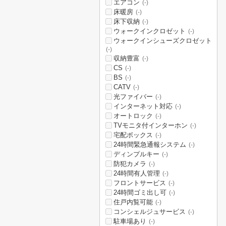
エアコン
(-)
床暖房
(-)
床下収納
(-)
ウォークインクロゼット
(-)
ウォークインシューズクロゼット
(-)
収納豊富
(-)
CS
(-)
BS
(-)
CATV
(-)
光ファイバー
(-)
インターネット対応
(-)
オートロック
(-)
TVモニタ付インターホン
(-)
宅配ボックス
(-)
24時間緊急通報システム
(-)
ディンプルキー
(-)
防犯カメラ
(-)
24時間有人管理
(-)
フロントサービス
(-)
24時間ゴミ出し可
(-)
住戸内覧可能
(-)
コンシェルジュサービス
(-)
駐車場あり
(-)