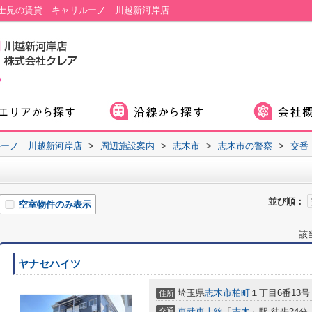
士見の賃貸｜キャリルーノ 川越新河岸店
ルーノ 川越新河岸店
>
周辺施設案内
>
志木市
>
志木市の警察
>
交番
並び順：
空室物件のみ表示
該
ヤナセハイツ
埼玉県
志木市
柏町
１丁目6番13号
住所
交通
東武東上線
「
志木
」駅 徒歩24分