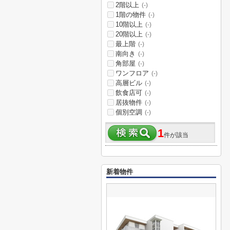
2階以上
(-)
1階の物件
(-)
10階以上
(-)
20階以上
(-)
最上階
(-)
南向き
(-)
角部屋
(-)
ワンフロア
(-)
高層ビル
(-)
飲食店可
(-)
居抜物件
(-)
個別空調
(-)
1
件が該当
新着物件