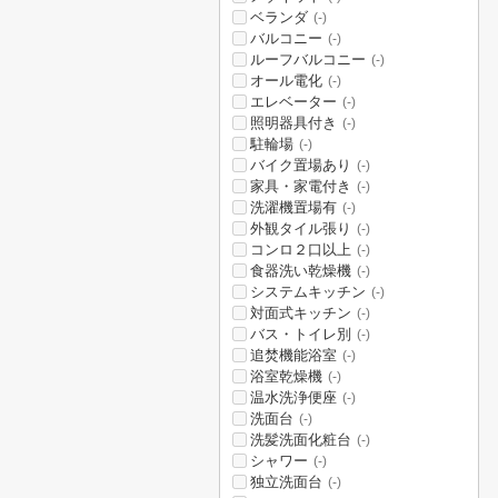
ベランダ
(-)
バルコニー
(-)
ルーフバルコニー
(-)
オール電化
(-)
エレベーター
(-)
照明器具付き
(-)
駐輪場
(-)
バイク置場あり
(-)
家具・家電付き
(-)
洗濯機置場有
(-)
外観タイル張り
(-)
コンロ２口以上
(-)
食器洗い乾燥機
(-)
システムキッチン
(-)
対面式キッチン
(-)
バス・トイレ別
(-)
追焚機能浴室
(-)
浴室乾燥機
(-)
温水洗浄便座
(-)
洗面台
(-)
洗髪洗面化粧台
(-)
シャワー
(-)
独立洗面台
(-)