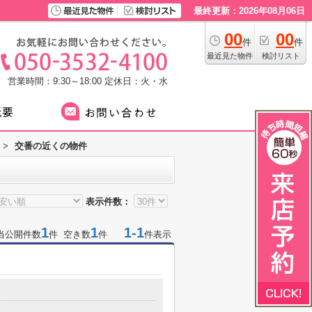
最終更新：2026年08月06日
00
00
件
件
最近見た物件
検討リスト
営業時間：9:30～18:00
定休日：火・水
>
交番の近くの物件
表示件数：
1
1
1-1
当公開件数
件 空き数
件
件表示