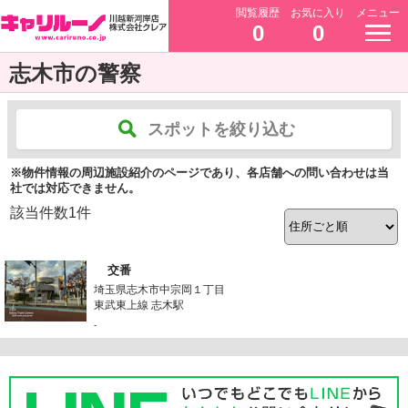
閲覧履歴
お気に入り
メニュー
0
0
志木市の警察
スポットを絞り込む
※物件情報の周辺施設紹介のページであり、各店舗への問い合わせは当
社では対応できません。
該当件数
1
件
交番
埼玉県志木市中宗岡１丁目
東武東上線 志木駅
-