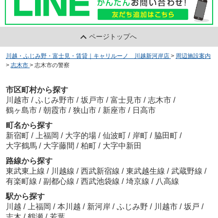
ページトップへ
川越・ふじみ野・富士見・賃貸｜キャリルーノ 川越新河岸店
>
周辺施設案内
>
志木市
>
志木市の警察
市区町村から探す
川越市
/
ふじみ野市
/
坂戸市
/
富士見市
/
志木市
/
鶴ヶ島市
/
朝霞市
/
狭山市
/
新座市
/
日高市
町名から探す
新宿町
/
上福岡
/
大字的場
/
仙波町
/
岸町
/
脇田町
/
大字鶴馬
/
大字藤間
/
柏町
/
大字中新田
路線から探す
東武東上線
/
川越線
/
西武新宿線
/
東武越生線
/
武蔵野線
/
有楽町線
/
副都心線
/
西武池袋線
/
埼京線
/
八高線
駅から探す
川越
/
上福岡
/
本川越
/
新河岸
/
ふじみ野
/
川越市
/
坂戸
/
志木
/
鶴瀬
/
若葉