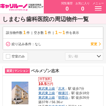
閲覧履歴
お気に入り
メニュー
0
0
しまむら歯科医院の周辺物件一覧
1
1
1～1
該当物件数
件
空き数
件
件を表示
変更
絞り込み条件：
なし
空室のみ
ベルメゾン志木
賃貸 | マンション
仲手無料
10.5
万円
東武東上線
「
志木
」駅 徒歩7分
東武東上線
「
柳瀬川
」駅 徒歩18分
東武東上線
「
朝霞台
」駅 徒歩26分
築37年 / 56.36㎡