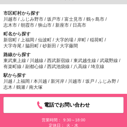
市区町村から探す
川越市
/
ふじみ野市
/
坂戸市
/
富士見市
/
鶴ヶ島市
/
志木市
/
朝霞市
/
狭山市
/
新座市
/
日高市
町名から探す
新宿町
/
上福岡
/
仙波町
/
大字的場
/
岸町
/
稲荷町
/
大字寺尾
/
脇田町
/
砂新田
/
大字藤間
路線から探す
東武東上線
/
川越線
/
西武新宿線
/
東武越生線
/
武蔵野線
/
有楽町線
/
副都心線
/
西武池袋線
/
八高線
/
埼京線
駅から探す
川越
/
上福岡
/
本川越
/
新河岸
/
川越市
/
坂戸
/
ふじみ野
/
志木
/
鶴瀬
/
南大塚
電話でお問い合わせ
営業時間：
9:30～18:00
定休日：
火・水