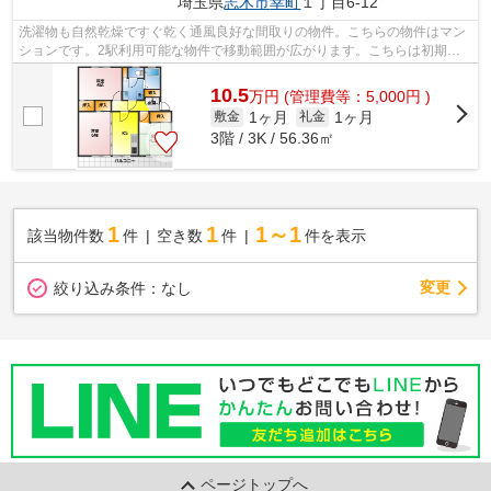
埼玉県
志木市
幸町
１丁目6-12
洗濯物も自然乾燥ですぐ乾く通風良好な間取りの物件。こちらの物件はマン
ションです。2駅利用可能な物件で移動範囲が広がります。こちらは初期費
用をカードでお支払いいただける物件で...
10.5
万
円
(管理費等：5,000円 )
1ヶ月
1ヶ月
敷金
礼金
3階 / 3K / 56.36㎡
1
1
1～1
該当物件数
件
空き数
件
件を表示
変更
絞り込み条件：
なし
ページトップへ