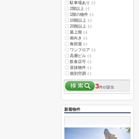
駐車場あり
(-)
2階以上
(-)
1階の物件
(-)
10階以上
(-)
20階以上
(-)
最上階
(-)
南向き
(-)
角部屋
(-)
ワンフロア
(-)
高層ビル
(-)
飲食店可
(-)
居抜物件
(-)
個別空調
(-)
3
件が該当
新着物件