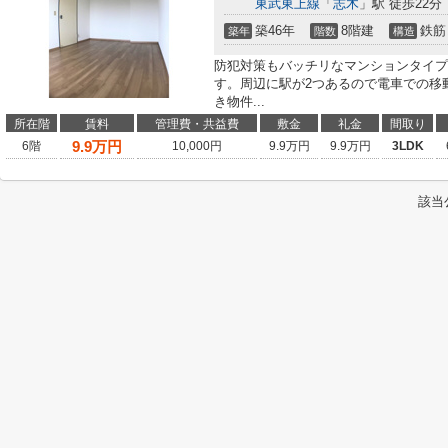
東武東上線
「
志木
」駅 徒歩22分
築46年
8階建
鉄筋
築年
階数
構造
防犯対策もバッチリなマンションタイプ
す。周辺に駅が2つあるので電車での移
き物件...
所在階
賃料
管理費・共益費
敷金
礼金
間取り
9.9
万円
6階
10,000円
9.9万円
9.9万円
3LDK
該当