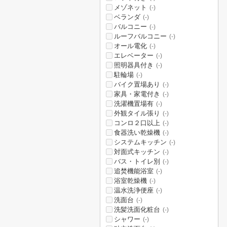
メゾネット
(-)
ベランダ
(-)
バルコニー
(-)
ルーフバルコニー
(-)
オール電化
(-)
エレベーター
(-)
照明器具付き
(-)
駐輪場
(-)
バイク置場あり
(-)
家具・家電付き
(-)
洗濯機置場有
(-)
外観タイル張り
(-)
コンロ２口以上
(-)
食器洗い乾燥機
(-)
システムキッチン
(-)
対面式キッチン
(-)
バス・トイレ別
(-)
追焚機能浴室
(-)
浴室乾燥機
(-)
温水洗浄便座
(-)
洗面台
(-)
洗髪洗面化粧台
(-)
シャワー
(-)