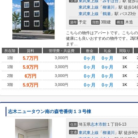
交通
東武東上線
「
みずほ台
」駅 徒歩1
東武東上線
「
柳瀬川
」駅 徒歩14
東武東上線
「
鶴瀬
」駅 バス23分
予定
3階建
木造
築年
階数
構造
こちらの物件はアパートです。こちらの
健康にも良いおすすめの物件です。2駅
ます...
所在階
賃料
管理費・共益費
敷金
礼金
間取り
5.7
万円
0ヶ月
0ヶ月
1階
3,000円
1K
5.9
万円
0ヶ月
0ヶ月
1階
3,000円
1K
6
万円
0ヶ月
0ヶ月
2階
3,000円
1K
5.9
万円
0ヶ月
0ヶ月
3階
3,000円
1K
志木ニュータウン南の森壱番街１３号棟
埼玉県
志木市
館
１丁目6-13
住所
交通
東武東上線
「
柳瀬川
」駅 徒歩9分