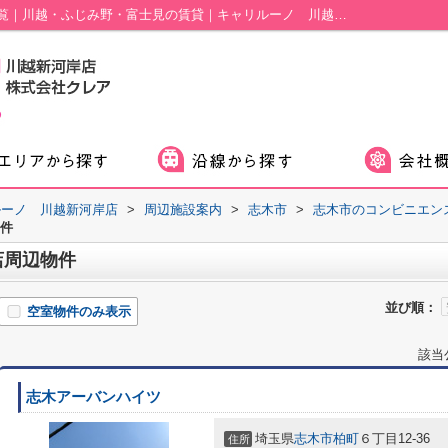
セブンイレブン柳瀬川駅前店周辺の物件一覧｜川越・ふじみ野・富士見の賃貸｜キャリルーノ 川越新河岸店
ルーノ 川越新河岸店
>
周辺施設案内
>
志木市
>
志木市のコンビニエン
件
店周辺物件
並び順：
空室物件のみ表示
該当
志木アーバンハイツ
埼玉県
志木市
柏町
６丁目12-36
住所