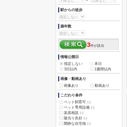
～
駅からの徒歩
築年数
3
件が該当
情報公開日
指定しない
本日
3日以内
1週間以内
画像・動画あり
画像あり
動画あり
こだわり条件
ペット飼育可
(-)
ペット専用設備
(-)
楽器相談
(-)
陽当り良好
(-)
閑静な住宅地
(-)