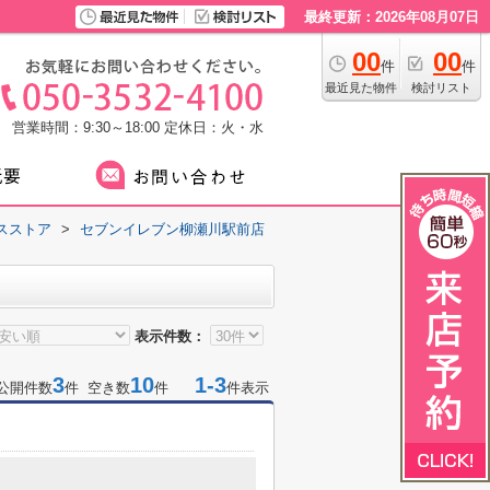
最終更新：2026年08月07日
00
00
件
件
最近見た物件
検討リスト
営業時間：9:30～18:00
定休日：火・水
スストア
>
セブンイレブン柳瀬川駅前店
表示件数：
3
10
1-3
公開件数
件 空き数
件
件表示