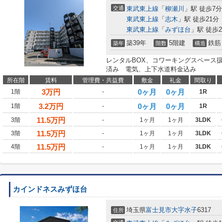
交通
東武東上線
「
柳瀬川
」駅 徒歩7分
東武東上線
「
志木
」駅 徒歩21分
東武東上線
「
みずほ台
」駅 徒歩2
築39年
5階建
鉄筋
築年
階数
構造
レンタルBOX、コワーキングスペース扱
済み 電気、上下水道料金込み
所在階
賃料
管理費・共益費
敷金
礼金
間取り
3
万円
0ヶ月
0ヶ月
1階
-
1R
3.2
万円
0ヶ月
0ヶ月
1階
-
1R
11.5
万円
3階
-
1ヶ月
1ヶ月
3LDK
11.5
万円
3階
-
1ヶ月
1ヶ月
3LDK
11.5
万円
4階
-
1ヶ月
1ヶ月
3LDK
カインドネスみずほ台
埼玉県
富士見市
大字水子
6317
住所