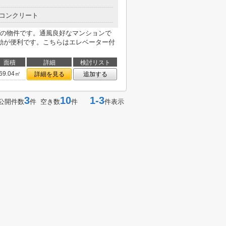
コンクリート
の物件です。通風良好なマンションで
動が便利です。こちらはエレベーター付
面積
詳細
検討リスト
69.04㎡
詳細を見る
追加する
3
10
1-3
公開件数
件 空き数
件
件表示