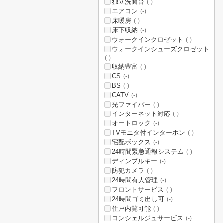
独立洗面台
(-)
エアコン
(-)
床暖房
(-)
床下収納
(-)
ウォークインクロゼット
(-)
ウォークインシューズクロゼット
(-)
収納豊富
(-)
CS
(-)
BS
(-)
CATV
(-)
光ファイバー
(-)
インターネット対応
(-)
オートロック
(-)
TVモニタ付インターホン
(-)
宅配ボックス
(-)
24時間緊急通報システム
(-)
ディンプルキー
(-)
防犯カメラ
(-)
24時間有人管理
(-)
フロントサービス
(-)
24時間ゴミ出し可
(-)
住戸内覧可能
(-)
コンシェルジュサービス
(-)