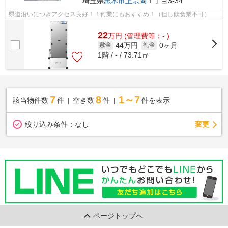
埼玉県
志木市
上宗岡
１丁目3-34
県道沿いにつきアクセス良好！！何業にもおすすめ！（但し飲食業不可）
22
万
円
(管理費等：- )
44万円
0ヶ月
敷金
礼金
1階 / - / 73.71㎡
7
8
1～7
該当物件数
件
空き数
件
件を表示
変更
絞り込み条件：
なし
ページトップへ