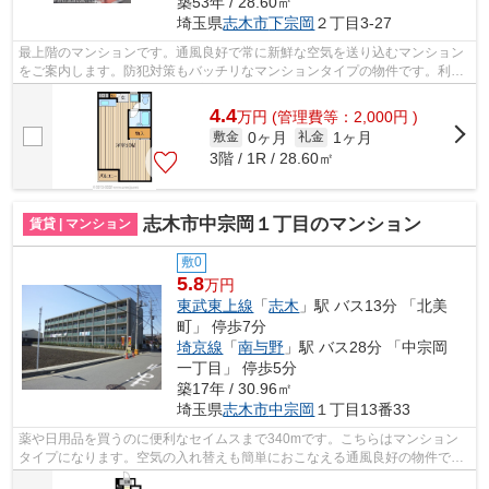
築53年 / 28.60㎡
埼玉県
志木市
下宗岡
２丁目3-27
最上階のマンションです。通風良好で常に新鮮な空気を送り込むマンション
をご案内します。防犯対策もバッチリなマンションタイプの物件です。利用
可能な駅が2駅あり、利便性の高い物件...
4.4
万
円
(管理費等：2,000円 )
0ヶ月
1ヶ月
敷金
礼金
3階 / 1R / 28.60㎡
志木市中宗岡１丁目のマンション
賃貸 | マンション
敷0
5.8
万円
東武東上線
「
志木
」駅 バス13分 「北美
町」 停歩7分
埼京線
「
南与野
」駅 バス28分 「中宗岡
一丁目」 停歩5分
築17年 / 30.96㎡
埼玉県
志木市
中宗岡
１丁目13番33
薬や日用品を買うのに便利なセイムスまで340mです。こちらはマンション
タイプになります。空気の入れ替えも簡単におこなえる通風良好の物件で
す。エレベーターがある物件です。当社ス...