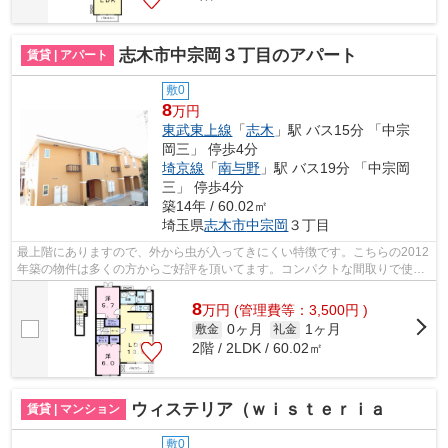
志木市中宗岡３丁目のアパート
賃貸 | アパート
敷0
8
万円
東武東上線
「
志木
」駅 バス15分 「中宗
岡三」 停歩4分
埼京線
「
南与野
」駅 バス19分 「中宗岡
三」 停歩4分
築14年 / 60.02㎡
埼玉県
志木市
中宗岡
３丁目
最上階にありますので、外から虫が入ってきにくい特徴です。こちらの2012
年築の物件は多くの方からご好評を頂いてます。コンパクトな間取りで使い
勝手のいいアパートになってます。味...
8
万
円
(管理費等：3,500円 )
0ヶ月
1ヶ月
敷金
礼金
2階 / 2LDK / 60.02㎡
ウィステリア（ｗｉｓｔｅｒｉａ
賃貸 | マンション
敷0