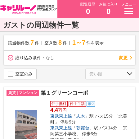
閲覧履歴
お気に入り
メニュー
0
0
ガストの周辺物件一覧
7
8
1～7
該当物件数
件
空き数
件
件を表示
変更
絞り込み条件：
なし
空室のみ
第１グリーンコーポ
賃貸 | マンション
仲手無料
仲手半額
敷0
4.4
万円
東武東上線
「
志木
」駅 バス15分 「北美
町」 停歩9分
東武東上線
「
朝霞台
」駅 バス14分 「宗
岡第三小学校」 停歩6分