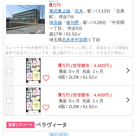
9
万円
東武東上線
「
志木
」駅 バス13分 「北美
町」 停歩7分
埼京線
「
南与野
」駅 バス28分 「中宗岡
一丁目」 停歩5分
築17年 / 61.52㎡
埼玉県
志木市
中宗岡
１丁目
エレベーター付き物件です。造りとデザインに関して、自信をもって情報を
提供できるマンションです。最上階のマンションです。できるだけ早めに不
動産情報を集めたい方は当社スタッフ...
9
万
円
(管理費等：4,400円 )
0ヶ月
1ヶ月
敷金
礼金
4階 / 2LDK / 61.52㎡
9
万
円
(管理費等：4,400円 )
0ヶ月
1ヶ月
敷金
礼金
4階 / 2LDK / 61.52㎡
ベラヴィータ
賃貸 | アパート
敷0
新築