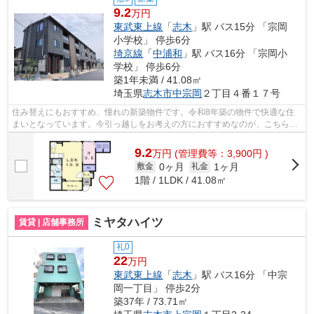
9.2
万円
東武東上線
「
志木
」駅 バス15分 「宗岡
小学校」 停歩6分
埼京線
「
中浦和
」駅 バス16分 「宗岡小
学校」 停歩6分
築1年未満 / 41.08㎡
埼玉県
志木市
中宗岡
２丁目４番１７号
住み替えにもおすすめ、憧れの新築物件です。令和8年築の物件で快適な住
まいとなっています。今引っ越しをお考えの方におすすめなのが、こちらの
アパートです。ペットと暮らすお住まい...
9.2
万
円
(管理費等：3,900円 )
0ヶ月
1ヶ月
敷金
礼金
1階 / 1LDK / 41.08㎡
ミヤタハイツ
賃貸 | 店舗事務所
礼0
22
万円
東武東上線
「
志木
」駅 バス16分 「中宗
岡一丁目」 停歩2分
築37年 / 73.71㎡