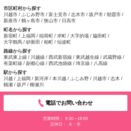
市区町村から探す
川越市
/
ふじみ野市
/
富士見市
/
志木市
/
坂戸市
/
朝霞市
/
新座市
/
鶴ヶ島市
/
狭山市
/
日高市
町名から探す
新宿町
/
上福岡
/
稲荷町
/
岸町
/
大字的場
/
脇田町
/
大字鶴馬
/
砂新田
/
柏町
/
仙波町
路線から探す
東武東上線
/
川越線
/
西武新宿線
/
東武越生線
/
武蔵野線
/
有楽町線
/
副都心線
/
西武池袋線
/
埼京線
/
八高線
駅から探す
川越
/
上福岡
/
新河岸
/
本川越
/
ふじみ野
/
川越市
/
志木
/
鶴瀬
/
坂戸
/
柳瀬川
電話でお問い合わせ
営業時間：
9:30～18:00
定休日：
火・水