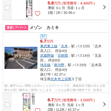
5.8
万
円
(管理費等：4,400円 )
0ヶ月
1ヶ月
敷金
礼金
1階 / 1R / 30.96㎡
メゾン カミキ
賃貸 | アパート
敷0
6.7
万円
東武東上線
「
志木
」駅 バス13分 「志木
高入口」 停歩4分
武蔵野線
「
北朝霞
」駅 バス14分 「五反
田」 停歩8分
埼京線
「
南与野
」駅 バス19分 「志木高
校入口」 停歩4分
築17年 / 42.37㎡
埼玉県
志木市
上宗岡
５丁目
使い勝手のよい間取りがポイントのアパートです。通風良好で陽の当たる気
持ちの良い物件をご提供いたします。こちらは最上階の物件です。転居をお
考えの方におすすめなのが、こちらの...
6.7
万
円
(管理費等：3,500円 )
0ヶ月
1ヶ月
敷金
礼金
2階 / 1LDK / 42.37㎡