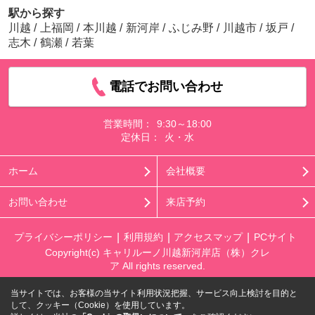
駅から探す
川越
/
上福岡
/
本川越
/
新河岸
/
ふじみ野
/
川越市
/
坂戸
/
志木
/
鶴瀬
/
若葉
電話でお問い合わせ
営業時間：
9:30～18:00
定休日：
火・水
ホーム
会社概要
お問い合わせ
来店予約
プライバシーポリシー
利用規約
アクセスマップ
PCサイト
Copyright(c) キャリルーノ川越新河岸店（株）クレ
ア All rights reserved.
当サイトでは、お客様の当サイト利用状況把握、サービス向上検討を目的と
して、クッキー（Cookie）を使用しています。