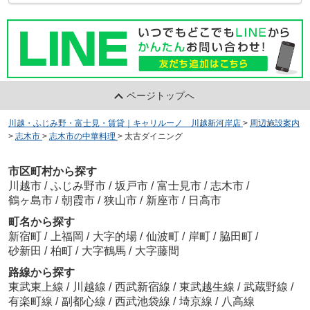
ページトップへ
川越・ふじみ野・富士見・賃貸｜キャリルーノ 川越新河岸店
>
周辺施設案内
>
志木市
>
志木市の中華料理
>
太古ダイニング
市区町村から探す
川越市
/
ふじみ野市
/
坂戸市
/
富士見市
/
志木市
/
鶴ヶ島市
/
朝霞市
/
狭山市
/
新座市
/
日高市
町名から探す
新宿町
/
上福岡
/
大字的場
/
仙波町
/
岸町
/
脇田町
/
砂新田
/
柏町
/
大字鶴馬
/
大字藤間
路線から探す
東武東上線
/
川越線
/
西武新宿線
/
東武越生線
/
武蔵野線
/
有楽町線
/
副都心線
/
西武池袋線
/
埼京線
/
八高線