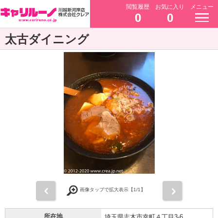
閲覧履歴
お気に入り
メニュー
0
0
太古ダイニング
前
次
画像タップで拡大表示【
1
/1】
所在地
埼玉県志木市幸町４丁目3-6