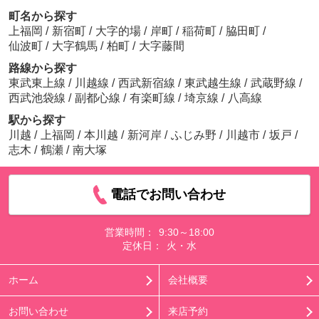
町名から探す
上福岡
/
新宿町
/
大字的場
/
岸町
/
稲荷町
/
脇田町
/
仙波町
/
大字鶴馬
/
柏町
/
大字藤間
路線から探す
東武東上線
/
川越線
/
西武新宿線
/
東武越生線
/
武蔵野線
/
西武池袋線
/
副都心線
/
有楽町線
/
埼京線
/
八高線
駅から探す
川越
/
上福岡
/
本川越
/
新河岸
/
ふじみ野
/
川越市
/
坂戸
/
志木
/
鶴瀬
/
南大塚
電話でお問い合わせ
営業時間：
9:30～18:00
定休日：
火・水
ホーム
会社概要
お問い合わせ
来店予約