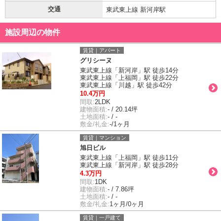
交通
東武東上線 新河岸駅
施設周辺の物件
賃貸｜アパート
グリシーヌ
東武東上線「新河岸」駅 徒歩14分
東武東上線「上福岡」駅 徒歩22分
東武東上線「川越」駅 徒歩42分
10.4万円
間取:
2LDK
建物面積:
- / 20.14坪
土地面積:
- / -
敷金/礼金:
-/1ヶ月
賃貸｜マンション
旭日ビル
東武東上線「上福岡」駅 徒歩11分
東武東上線「新河岸」駅 徒歩28分
4.3万円
間取:
1DK
建物面積:
- / 7.86坪
土地面積:
- / -
敷金/礼金:
1ヶ月/0ヶ月
賃貸｜一戸建て