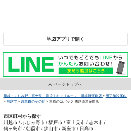
地図アプリで開く
ページトップへ
川越・ふじみ野・富士見・賃貸｜キャリルーノ 川越新河岸店
>
周辺施設案内
>
川越市
>
川越市のその他
>
車検のコバック 川越街道藤間店
市区町村から探す
川越市
/
ふじみ野市
/
坂戸市
/
富士見市
/
志木市
/
鶴ヶ島市
/
朝霞市
/
狭山市
/
新座市
/
日高市