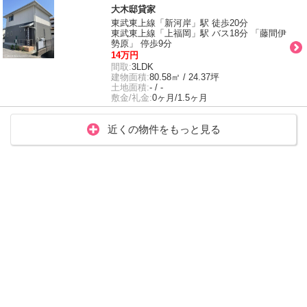
大木邸貸家
東武東上線「新河岸」駅 徒歩20分
東武東上線「上福岡」駅 バス18分 「藤間伊
勢原」 停歩9分
14万円
間取:
3LDK
建物面積:
80.58㎡ / 24.37坪
土地面積:
- / -
敷金/礼金:
0ヶ月/1.5ヶ月
近くの物件をもっと見る