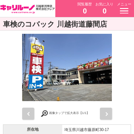
閲覧履歴
お気に入り
メニュー
0
0
車検のコバック 川越街道藤間店
前
次
画像タップで拡大表示【
1
/1】
所在地
埼玉県川越市藤原町30-17