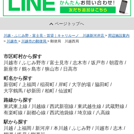
ページトップへ
川越・ふじみ野・富士見・賃貸｜キャリルーノ 川越新河岸店
>
周辺施設案内
>
川越市
>
川越市の郵便局
>
郵便局 川越西局
市区町村から探す
川越市
/
ふじみ野市
/
富士見市
/
志木市
/
坂戸市
/
朝霞市
/
新座市
/
鶴ヶ島市
/
狭山市
/
日高市
町名から探す
新宿町
/
上福岡
/
稲荷町
/
岸町
/
大字的場
/
脇田町
/
大字鶴馬
/
砂新田
/
柏町
/
仙波町
路線から探す
東武東上線
/
川越線
/
西武新宿線
/
東武越生線
/
武蔵野線
/
有楽町線
/
副都心線
/
西武池袋線
/
埼京線
/
八高線
駅から探す
川越
/
上福岡
/
新河岸
/
本川越
/
ふじみ野
/
川越市
/
志木
/