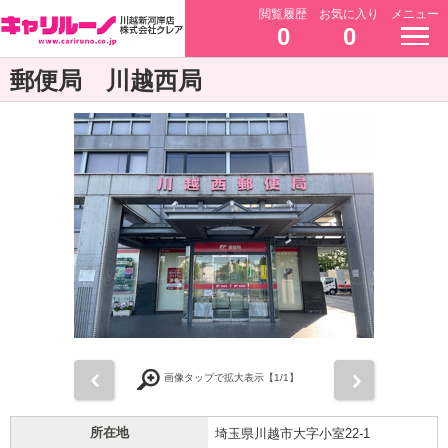
閲覧履歴
お気に入り
メニュー
0
0
郵便局 川越西局
前
次
画像タップで拡大表示【
1
/1】
所在地
埼玉県川越市大字小室22-1