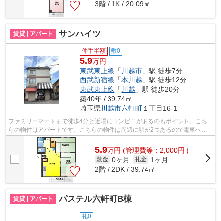
3階 / 1K / 20.09㎡
サンハイツ
賃貸 | アパート
仲手半額
敷0
5.9
万円
東武東上線
「
川越市
」駅 徒歩7分
西武新宿線
「
本川越
」駅 徒歩12分
東武東上線
「
川越
」駅 徒歩20分
築40年 / 39.74㎡
埼玉県
川越市
六軒町
１丁目16-1
ファミリーマートまで徒歩4分と近場にコンビニがあるのもポイント。こち
らの物件はアパートです。こちらの物件は周辺に駅が2つあるので電車への
アクセスが便利な物件です。四季折々の...
5.9
万
円
(管理費等：2,000円 )
0ヶ月
1ヶ月
敷金
礼金
2階 / 2DK / 39.74㎡
パステル六軒町B棟
賃貸 | アパート
礼0