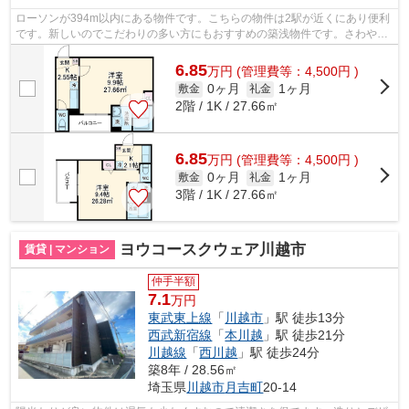
ローソンが394m以内にある物件です。こちらの物件は2駅が近くにあり便利
です。新しいのでこだわりの多い方にもおすすめの築浅物件です。さわやか
な朝を迎えることのできる通風良好な物...
6.85
万
円
(管理費等：4,500円 )
0ヶ月
1ヶ月
敷金
礼金
2階 / 1K / 27.66㎡
6.85
万
円
(管理費等：4,500円 )
0ヶ月
1ヶ月
敷金
礼金
3階 / 1K / 27.66㎡
ヨウコースクウェア川越市
賃貸 | マンション
仲手半額
7.1
万円
東武東上線
「
川越市
」駅 徒歩13分
西武新宿線
「
本川越
」駅 徒歩21分
川越線
「
西川越
」駅 徒歩24分
築8年 / 28.56㎡
埼玉県
川越市
月吉町
20-14