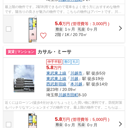
最上階の物件です。2駅利用できるので電車をよく使う方におすすめな物件
です。陽当りの良さが魅力の物件です。こちらの物件はアパートです。川越
市エリアにある賃貸情報のことなら、地...
5.6
万
円
(管理費等：3,000円 )
1ヶ月
0ヶ月
敷金
礼金
2階 / 1K / 20.70㎡
カサル・ミーサ
賃貸 | マンション
仲手半額
敷0
礼0
5.8
万円
東武東上線
「
川越市
」駅 徒歩5分
東武東上線
「
川越
」駅 徒歩19分
西武新宿線
「
本川越
」駅 徒歩14分
築23年 / 20.09㎡
埼玉県
川越市
田町
8-10
近くにはローソン(徒歩4分)がありちょっとした買い物に便利です。防犯対策
もバッチリなマンションタイプの物件です。最上階の物件です。こちらはエ
レベーター付き物件です。できるだけ...
5.8
万
円
(管理費等：5,000円 )
0ヶ月
0ヶ月
敷金
礼金