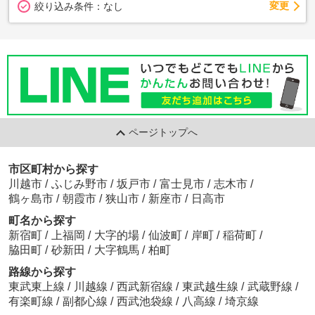
変更
絞り込み条件：
なし
ページトップへ
市区町村から探す
川越市
/
ふじみ野市
/
坂戸市
/
富士見市
/
志木市
/
鶴ヶ島市
/
朝霞市
/
狭山市
/
新座市
/
日高市
町名から探す
新宿町
/
上福岡
/
大字的場
/
仙波町
/
岸町
/
稲荷町
/
脇田町
/
砂新田
/
大字鶴馬
/
柏町
路線から探す
東武東上線
/
川越線
/
西武新宿線
/
東武越生線
/
武蔵野線
/
有楽町線
/
副都心線
/
西武池袋線
/
八高線
/
埼京線