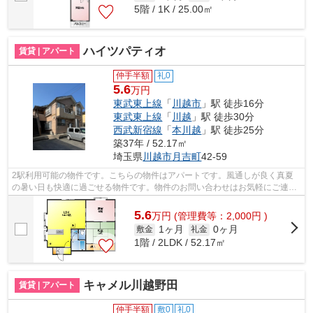
5階 / 1K / 25.00㎡
ハイツパティオ
賃貸 | アパート
仲手半額
礼0
5.6
万円
東武東上線
「
川越市
」駅 徒歩16分
東武東上線
「
川越
」駅 徒歩30分
西武新宿線
「
本川越
」駅 徒歩25分
築37年 / 52.17㎡
埼玉県
川越市
月吉町
42-59
2駅利用可能の物件です。こちらの物件はアパートです。風通しが良く真夏
の暑い日も快適に過ごせる物件です。物件のお問い合わせはお気軽にご連絡
ください。お探しいただいた物件でご不...
5.6
万
円
(管理費等：2,000円 )
1ヶ月
0ヶ月
敷金
礼金
1階 / 2LDK / 52.17㎡
キャメル川越野田
賃貸 | アパート
仲手半額
敷0
礼0