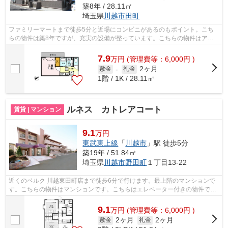
築8年 / 28.11㎡
埼玉県
川越市
田町
ファミリーマートまで徒歩5分と近場にコンビニがあるのもポイント。こち
らの物件は築8年ですが、充実の設備が整っています。こちらの物件はアパ
ートです。賃貸情報でお困りの方は、当...
7.9
万
円
(管理費等：6,000円 )
2ヶ月
敷金
-
礼金
1階 / 1K / 28.11㎡
ルネス カトレアコート
賃貸 | マンション
9.1
万円
東武東上線
「
川越市
」駅 徒歩5分
築19年 / 51.84㎡
埼玉県
川越市
野田町
１丁目13-22
近くのベルク 川越東田町店まで徒歩6分で行けます。最上階のマンションで
す。こちらの物件はマンションです。こちらはエレベーター付きの物件で
す。当社スタッフが地域の賃貸情報をご...
9.1
万
円
(管理費等：6,000円 )
2ヶ月
2ヶ月
敷金
礼金