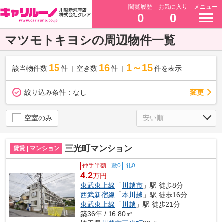
閲覧履歴
お気に入り
メニュー
0
0
マツモトキヨシの周辺物件一覧
15
16
1～15
該当物件数
件
空き数
件
件を表示
変更
絞り込み条件：
なし
空室のみ
三光町マンション
賃貸 | マンション
仲手半額
敷0
礼0
4.2
万円
東武東上線
「
川越市
」駅 徒歩8分
西武新宿線
「
本川越
」駅 徒歩16分
東武東上線
「
川越
」駅 徒歩21分
築36年 / 16.80㎡