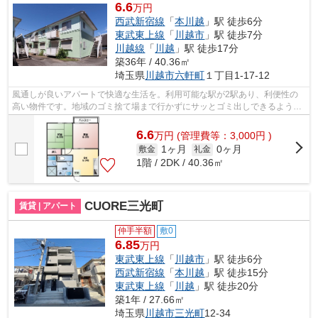
6.6
万円
西武新宿線
「
本川越
」駅 徒歩6分
東武東上線
「
川越市
」駅 徒歩7分
川越線
「
川越
」駅 徒歩17分
築36年 / 40.36㎡
埼玉県
川越市
六軒町
１丁目1-17-12
風通しが良いアパートで快適な生活を。利用可能な駅が2駅あり、利便性の
高い物件です。地域のゴミ捨て場まで行かずにサッとゴミ出しできるよう
に、共用部にゴミ捨て場を設置しておりま...
6.6
万
円
(管理費等：3,000円 )
1ヶ月
0ヶ月
敷金
礼金
1階 / 2DK / 40.36㎡
CUORE三光町
賃貸 | アパート
仲手半額
敷0
6.85
万円
東武東上線
「
川越市
」駅 徒歩6分
西武新宿線
「
本川越
」駅 徒歩15分
東武東上線
「
川越
」駅 徒歩20分
築1年 / 27.66㎡
埼玉県
川越市
三光町
12-34