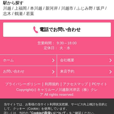
駅から探す
川越
/
上福岡
/
本川越
/
新河岸
/
川越市
/
ふじみ野
/
坂戸
/
志木
/
鶴瀬
/
若葉
電話でお問い合わせ
営業時間：
9:30～18:00
定休日：
火・水
ホーム
会社概要
お問い合わせ
来店予約
プライバシーポリシー
利用規約
アクセスマップ
PCサイト
Copyright(c) キャリルーノ川越新河岸店（株）クレ
ア All rights reserved.
当サイトでは、お客様の当サイト利用状況把握、サービス向上検討を目的と
して、クッキー（Cookie）を使用しています。
詳しくは、当社の
「Cookieの取扱いについて」
をご確認ください。