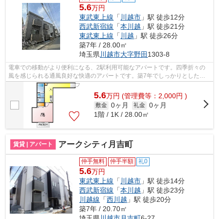
5.6
万円
東武東上線
「
川越市
」駅 徒歩12分
西武新宿線
「
本川越
」駅 徒歩21分
東武東上線
「
川越
」駅 徒歩26分
築7年 / 28.00㎡
埼玉県
川越市
大字野田
1303-8
電車での移動がより便利になる、2駅利用可能なアパートです。四季折々の
風を感じられる通風良好な快適のアパートです。築7年でしっかりとした作
りが特徴の物件です。こちらの物件はア...
5.6
万
円
(管理費等：2,000円 )
0ヶ月
0ヶ月
敷金
礼金
1階 / 1K / 28.00㎡
アークシティ月吉町
賃貸 | アパート
仲手無料
仲手半額
礼0
5.6
万円
東武東上線
「
川越市
」駅 徒歩14分
西武新宿線
「
本川越
」駅 徒歩23分
川越線
「
西川越
」駅 徒歩20分
築7年 / 20.70㎡
埼玉県
川越市
月吉町
6-27