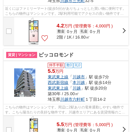
埼玉県
川越市
三光町
32-5
近くにはファミリーマート(徒歩5分)がありちょっとした買い物に便利です。
こちらの物件はマンションです。2駅利用可能でアクセスの良い物件です。
風通しのよさが魅力の物件です。いち...
4.2
万
円
(管理費等：4,000円 )
0ヶ月
0ヶ月
敷金
礼金
2階 / 1K / 16.80㎡
ピッコロモンド
賃貸 | マンション
仲手半額
敷0
礼0
5.5
万円
東武東上線
「
川越市
」駅 徒歩7分
西武新宿線
「
本川越
」駅 徒歩14分
東武東上線
「
川越
」駅 徒歩20分
築30年 / 25.00㎡
埼玉県
川越市
六軒町
１丁目14-2
こちらの物件はマンションです。周辺に2駅ありの電車通勤しやすい物件で
す。こちら陽当たりの良好な物件です。川越市エリアにある賃貸情報のこと
なら、地域に密着した当社へお任せ下さ...
5.5
万
円
(管理費等：5,000円 )
0ヶ月
0ヶ月
敷金
礼金