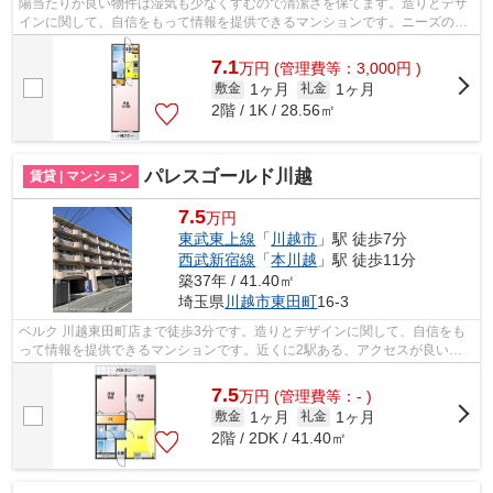
陽当たりが良い物件は湿気も少なくすむので清潔さを保てます。造りとデザ
インに関して、自信をもって情報を提供できるマンションです。ニーズの高
い、2017年築の物件で、オシャレな室...
7.1
万
円
(管理費等：3,000円 )
1ヶ月
1ヶ月
敷金
礼金
2階 / 1K / 28.56㎡
パレスゴールド川越
賃貸 | マンション
7.5
万円
東武東上線
「
川越市
」駅 徒歩7分
西武新宿線
「
本川越
」駅 徒歩11分
築37年 / 41.40㎡
埼玉県
川越市
東田町
16-3
ベルク 川越東田町店まで徒歩3分です。造りとデザインに関して、自信をも
って情報を提供できるマンションです。近くに2駅ある、アクセスが良い物
件です。川越市エリアにある賃貸情報の...
7.5
万
円
(管理費等：- )
1ヶ月
1ヶ月
敷金
礼金
2階 / 2DK / 41.40㎡