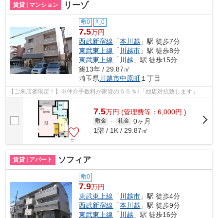
リーゾ
賃貸 | マンション
敷0
礼0
7.5
万円
西武新宿線
「
本川越
」駅 徒歩7分
東武東上線
「
川越市
」駅 徒歩8分
東武東上線
「
川越
」駅 徒歩15分
築13年 / 29.87㎡
埼玉県
川越市
中原町
１丁目
【ご来店者限定！】※仲介手数料が家賃の５５％♪「他店対抗致します」
7.5
万
円
(管理費等：6,000円 )
0ヶ月
敷金
-
礼金
1階 / 1K / 29.87㎡
ソフィア
賃貸 | アパート
敷0
7.9
万円
東武東上線
「
川越市
」駅 徒歩4分
西武新宿線
「
本川越
」駅 徒歩9分
東武東上線
「
川越
」駅 徒歩16分