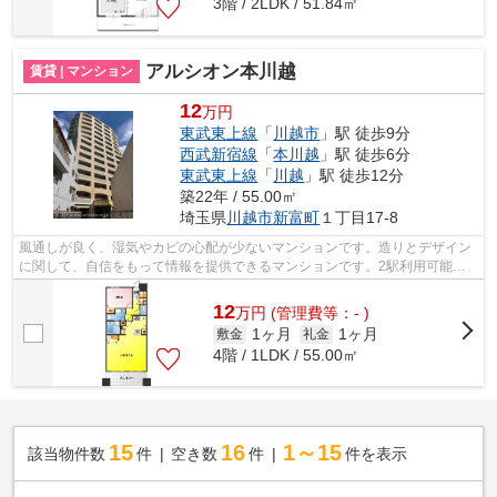
3階 / 2LDK / 51.84㎡
アルシオン本川越
賃貸 | マンション
12
万円
東武東上線
「
川越市
」駅 徒歩9分
西武新宿線
「
本川越
」駅 徒歩6分
東武東上線
「
川越
」駅 徒歩12分
築22年 / 55.00㎡
埼玉県
川越市
新富町
１丁目17-8
風通しが良く、湿気やカビの心配が少ないマンションです。造りとデザイン
に関して、自信をもって情報を提供できるマンションです。2駅利用可能で
利便性の高い物件です。14階建ての物件...
12
万
円
(管理費等：- )
1ヶ月
1ヶ月
敷金
礼金
4階 / 1LDK / 55.00㎡
15
16
1～15
該当物件数
件
空き数
件
件を表示