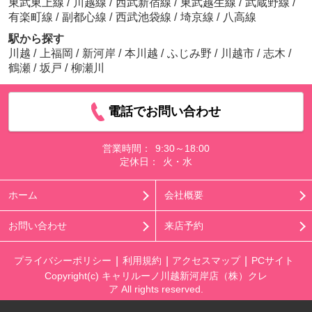
東武東上線
/
川越線
/
西武新宿線
/
東武越生線
/
武蔵野線
/
有楽町線
/
副都心線
/
西武池袋線
/
埼京線
/
八高線
駅から探す
川越
/
上福岡
/
新河岸
/
本川越
/
ふじみ野
/
川越市
/
志木
/
鶴瀬
/
坂戸
/
柳瀬川
電話でお問い合わせ
営業時間：
9:30～18:00
定休日：
火・水
ホーム
会社概要
お問い合わせ
来店予約
プライバシーポリシー
利用規約
アクセスマップ
PCサイト
Copyright(c) キャリルーノ川越新河岸店（株）クレ
ア All rights reserved.