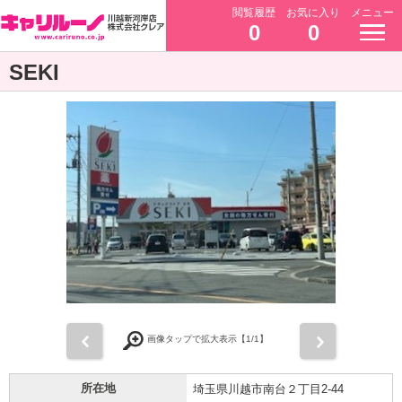
閲覧履歴
お気に入り
メニュー
0
0
SEKI
前
次
画像タップで拡大表示【
1
/1】
所在地
埼玉県川越市南台２丁目2-44