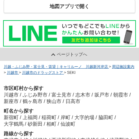
地図アプリで開く
ページトップへ
川越・ふじみ野・富士見・賃貸｜キャリルーノ 川越新河岸店
>
周辺施設案内
>
川越市
>
川越市のドラッグストア
>
SEKI
市区町村から探す
川越市
/
ふじみ野市
/
富士見市
/
志木市
/
坂戸市
/
朝霞市
/
新座市
/
鶴ヶ島市
/
狭山市
/
日高市
町名から探す
新宿町
/
上福岡
/
稲荷町
/
岸町
/
大字的場
/
脇田町
/
大字鶴馬
/
砂新田
/
柏町
/
仙波町
路線から探す