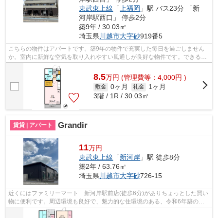
東武東上線
「
上福岡
」駅 バス23分 「新
河岸駅西口」 停歩2分
築9年 / 30.03㎡
埼玉県
川越市
大字砂
919番5
こちらの物件はアパートです。築9年の物件で充実した毎日を過ごしません
か。室内に新鮮な空気を取り入れやすい風通しが良好な物件です。できるだ
け早めに不動産情報を集めたい方は当社...
8.5
万
円
(管理費等：4,000円 )
0ヶ月
1ヶ月
敷金
礼金
3階 / 1R / 30.03㎡
Grandir
賃貸 | アパート
11
万円
東武東上線
「
新河岸
」駅 徒歩8分
築2年 / 63.76㎡
埼玉県
川越市
大字砂
726-15
近くにはファミリーマート 新河岸駅前店(徒歩6分)がありちょっとした買い
物に便利です。周辺環境も良好で、魅力的な住環境のある、令和6年築の物
件です。こちらの物件はアパートです...