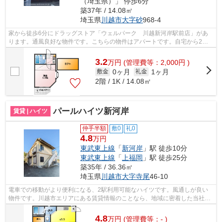
（埼玉県）」 停歩6分
築37年 / 14.08㎡
埼玉県
川越市
大字砂
968-4
家から徒歩6分にドラッグストア「ウェルパーク 川越新河岸駅前店」があ
ります。通風良好な物件です。こちらの物件はアパートです。自宅から2駅
利用できる、利便性の高い物件です。川...
3.2
万
円
(管理費等：2,000円 )
0ヶ月
1ヶ月
敷金
礼金
2階 / 1K / 14.08㎡
パールハイツ新河岸
賃貸 | ハイツ
仲手半額
敷0
礼0
4.8
万円
東武東上線
「
新河岸
」駅 徒歩10分
東武東上線
「
上福岡
」駅 徒歩25分
築35年 / 36.36㎡
埼玉県
川越市
大字寺尾
46-10
電車での移動がより便利になる、2駅利用可能なハイツです。風通しが良い
物件です。川越市エリアにある賃貸情報のことなら、地域に密着した当社へ
お任せ下さい。当社は、多種多様な賃貸...
4.8
万
円
(管理費等：- )