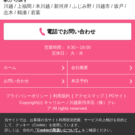
川越
/
上福岡
/
本川越
/
新河岸
/
ふじみ野
/
川越市
/
坂戸
/
志木
/
鶴瀬
/
若葉
電話でお問い合わせ
営業時間：
9:30～18:00
定休日：
火・水
ホーム
会社概要
お問い合わせ
来店予約
プライバシーポリシー
利用規約
アクセスマップ
PCサイト
Copyright(c) キャリルーノ川越新河岸店（株）クレ
ア All rights reserved.
当サイトでは、お客様の当サイト利用状況把握、サービス向上検討を目的と
して、クッキー（Cookie）を使用しています。
詳しくは、当社の
「Cookieの取扱いについて」
をご確認ください。