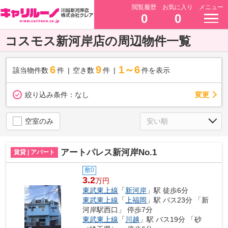
閲覧履歴
お気に入り
メニュー
0
0
コスモス新河岸店の周辺物件一覧
6
9
1～6
該当物件数
件
空き数
件
件を表示
変更
絞り込み条件：
なし
空室のみ
アートパレス新河岸No.1
賃貸 | アパート
敷0
3.2
万円
東武東上線
「
新河岸
」駅 徒歩6分
東武東上線
「
上福岡
」駅 バス23分 「新
河岸駅西口」 停歩7分
東武東上線
「
川越
」駅 バス19分 「砂