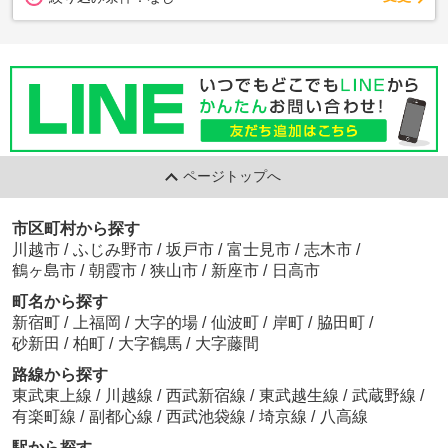
ページトップへ
市区町村から探す
川越市
/
ふじみ野市
/
坂戸市
/
富士見市
/
志木市
/
鶴ヶ島市
/
朝霞市
/
狭山市
/
新座市
/
日高市
町名から探す
新宿町
/
上福岡
/
大字的場
/
仙波町
/
岸町
/
脇田町
/
砂新田
/
柏町
/
大字鶴馬
/
大字藤間
路線から探す
東武東上線
/
川越線
/
西武新宿線
/
東武越生線
/
武蔵野線
/
有楽町線
/
副都心線
/
西武池袋線
/
埼京線
/
八高線
駅から探す