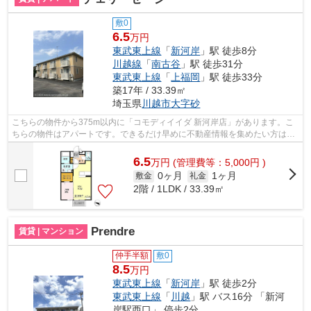
敷0
6.5
万円
東武東上線
「
新河岸
」駅 徒歩8分
川越線
「
南古谷
」駅 徒歩31分
東武東上線
「
上福岡
」駅 徒歩33分
築17年 / 33.39㎡
埼玉県
川越市
大字砂
こちらの物件から375m以内に「コモディイイダ 新河岸店」があります。こ
ちらの物件はアパートです。できるだけ早めに不動産情報を集めたい方は当
社スタッフまでご連絡ください。地域の...
6.5
万
円
(管理費等：5,000円 )
0ヶ月
1ヶ月
敷金
礼金
2階 / 1LDK / 33.39㎡
Prendre
賃貸 | マンション
仲手半額
敷0
8.5
万円
東武東上線
「
新河岸
」駅 徒歩2分
東武東上線
「
川越
」駅 バス16分 「新河
岸駅西口」 停歩2分