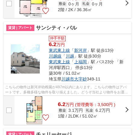
0ヶ月
0ヶ月
敷金
礼金
2階 / 2K / 36.36㎡
サンシティ・バル
賃貸 | アパート
仲手半額
6.2
万円
東武東上線
「
新河岸
」駅 徒歩13分
川越線
「
川越
」駅 徒歩30分
東武東上線
「
上福岡
」駅 バス23分 「新
河岸駅西口」 停歩13分
築30年 / 51.02㎡
埼玉県
川越市
大字砂
349-11
こちらの物件は新河岸幼稚園が497m以内にあります。こちらの物件はアパ
ートです。多種多様な物件を取り揃えました。どうぞ当社より物件をお選び
下さい。スタッフ一同全力でお手伝い致...
6.2
万
円
(管理費等：3,500円 )
3.1万円
6.2万円
敷金
礼金
1階 / 2LDK / 51.02㎡
チェリーセージ
賃貸 | アパート