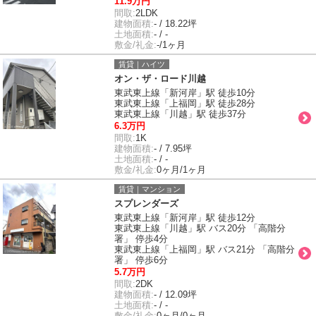
11.9万円
間取:
2LDK
建物面積:
- / 18.22坪
土地面積:
- / -
敷金/礼金:
-/1ヶ月
賃貸｜ハイツ
オン・ザ・ロード川越
東武東上線「新河岸」駅 徒歩10分
東武東上線「上福岡」駅 徒歩28分
東武東上線「川越」駅 徒歩37分
6.3万円
間取:
1K
建物面積:
- / 7.95坪
土地面積:
- / -
敷金/礼金:
0ヶ月/1ヶ月
賃貸｜マンション
スプレンダーズ
東武東上線「新河岸」駅 徒歩12分
東武東上線「川越」駅 バス20分 「高階分
署」 停歩4分
東武東上線「上福岡」駅 バス21分 「高階分
署」 停歩6分
5.7万円
間取:
2DK
建物面積:
- / 12.09坪
土地面積:
- / -
敷金/礼金:
0ヶ月/0ヶ月