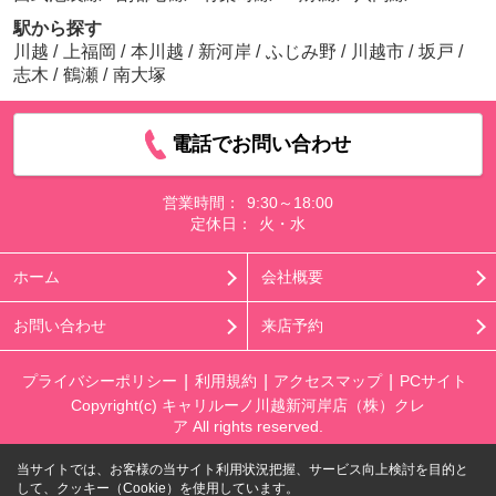
駅から探す
川越
/
上福岡
/
本川越
/
新河岸
/
ふじみ野
/
川越市
/
坂戸
/
志木
/
鶴瀬
/
南大塚
電話でお問い合わせ
営業時間：
9:30～18:00
定休日：
火・水
ホーム
会社概要
お問い合わせ
来店予約
プライバシーポリシー
利用規約
アクセスマップ
PCサイト
Copyright(c) キャリルーノ川越新河岸店（株）クレ
ア All rights reserved.
当サイトでは、お客様の当サイト利用状況把握、サービス向上検討を目的と
して、クッキー（Cookie）を使用しています。