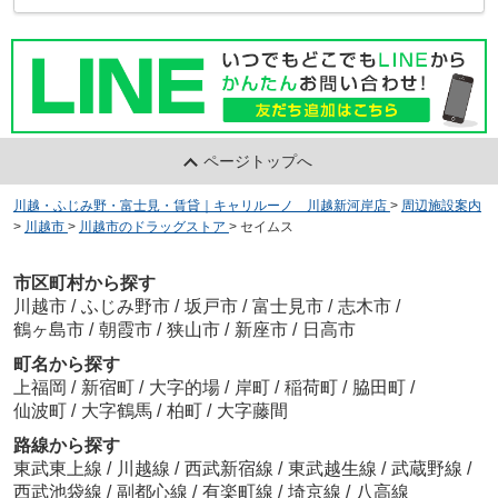
ページトップへ
川越・ふじみ野・富士見・賃貸｜キャリルーノ 川越新河岸店
>
周辺施設案内
>
川越市
>
川越市のドラッグストア
>
セイムス
市区町村から探す
川越市
/
ふじみ野市
/
坂戸市
/
富士見市
/
志木市
/
鶴ヶ島市
/
朝霞市
/
狭山市
/
新座市
/
日高市
町名から探す
上福岡
/
新宿町
/
大字的場
/
岸町
/
稲荷町
/
脇田町
/
仙波町
/
大字鶴馬
/
柏町
/
大字藤間
路線から探す
東武東上線
/
川越線
/
西武新宿線
/
東武越生線
/
武蔵野線
/
西武池袋線
/
副都心線
/
有楽町線
/
埼京線
/
八高線