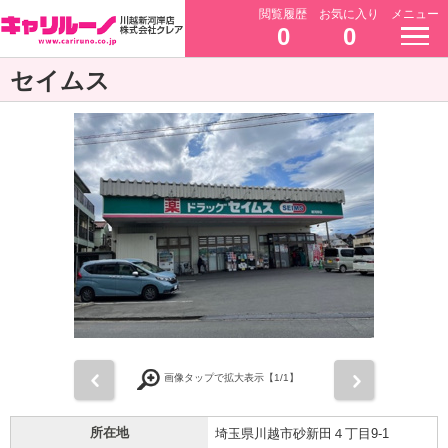
閲覧履歴
お気に入り
メニュー
0
0
セイムス
前
次
画像タップで拡大表示【
1
/1】
所在地
埼玉県川越市砂新田４丁目9-1