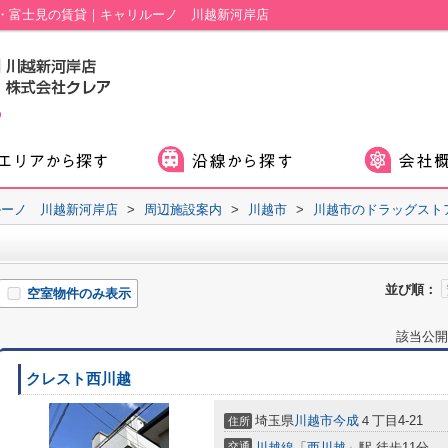
・富士見の賃貸｜キャリルーノ 川越新河岸店
ルーノ 川越新河岸店
>
周辺施設案内
>
川越市
>
川越市のドラッグスト
並び順：
空室物件のみ表示
該当公開
クレスト西川越
埼玉県
川越市
今成
４丁目4-21
住所
交通
川越線
「
西川越
」駅 徒歩11分