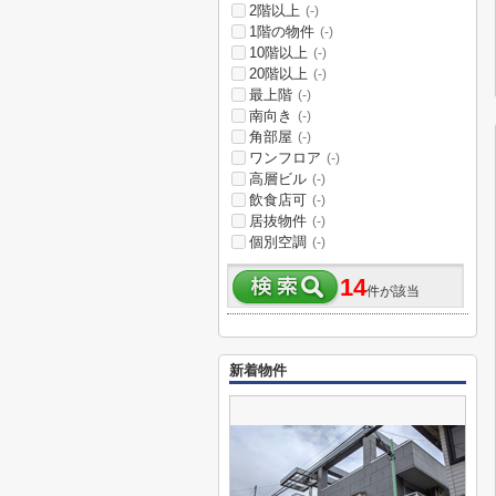
2階以上
(-)
1階の物件
(-)
10階以上
(-)
20階以上
(-)
最上階
(-)
南向き
(-)
角部屋
(-)
ワンフロア
(-)
高層ビル
(-)
飲食店可
(-)
居抜物件
(-)
個別空調
(-)
14
件が該当
新着物件