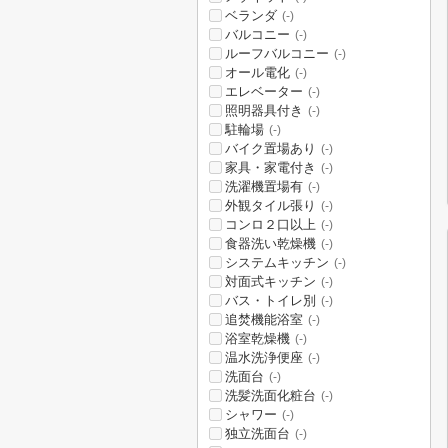
ベランダ
(-)
バルコニー
(-)
ルーフバルコニー
(-)
オール電化
(-)
エレベーター
(-)
照明器具付き
(-)
駐輪場
(-)
バイク置場あり
(-)
家具・家電付き
(-)
洗濯機置場有
(-)
外観タイル張り
(-)
コンロ２口以上
(-)
食器洗い乾燥機
(-)
システムキッチン
(-)
対面式キッチン
(-)
バス・トイレ別
(-)
追焚機能浴室
(-)
浴室乾燥機
(-)
温水洗浄便座
(-)
洗面台
(-)
洗髪洗面化粧台
(-)
シャワー
(-)
独立洗面台
(-)