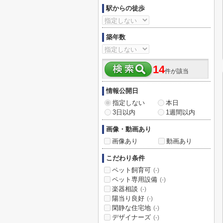
駅からの徒歩
築年数
14
件が該当
情報公開日
指定しない
本日
3日以内
1週間以内
画像・動画あり
画像あり
動画あり
こだわり条件
ペット飼育可
(-)
ペット専用設備
(-)
楽器相談
(-)
陽当り良好
(-)
閑静な住宅地
(-)
デザイナーズ
(-)