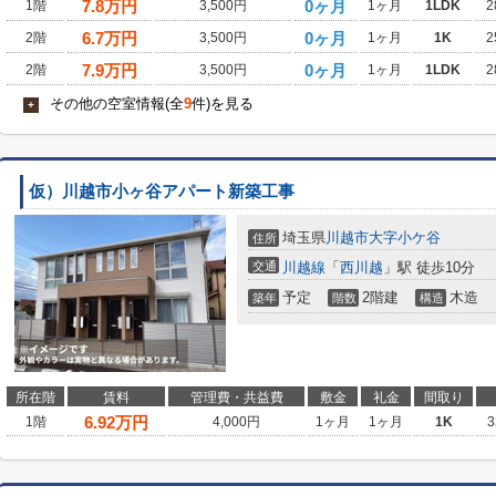
7.8
万円
0ヶ月
1階
3,500円
1ヶ月
1LDK
2
6.7
万円
0ヶ月
2階
3,500円
1ヶ月
1K
2
7.9
万円
0ヶ月
2階
3,500円
1ヶ月
1LDK
2
その他の空室情報(全
9
件)を見る
+
仮）川越市小ヶ谷アパート新築工事
埼玉県
川越市
大字小ケ谷
住所
交通
川越線
「
西川越
」駅 徒歩10分
予定
2階建
木造
築年
階数
構造
所在階
賃料
管理費・共益費
敷金
礼金
間取り
6.92
万円
1階
4,000円
1ヶ月
1ヶ月
1K
3