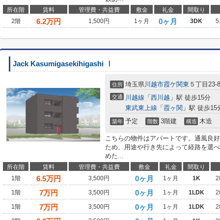
所在階
賃料
管理費・共益費
敷金
礼金
間取り
6.2
万円
0ヶ月
2階
1,500円
1ヶ月
3DK
5
Jack Kasumigasekihigashi Ⅰ
埼玉県
川越市
霞ケ関東
５丁目23-
住所
交通
川越線
「
西川越
」駅 徒歩15分
東武東上線
「
霞ヶ関
」駅 徒歩15
予定
3階建
木造
築年
階数
構造
こちらの物件はアパートです。通風良好
ため、用途や行き先によって経路を選べ
めた...
所在階
賃料
管理費・共益費
敷金
礼金
間取り
6.5
万円
0ヶ月
1階
3,500円
1ヶ月
1K
2
7
万円
0ヶ月
1階
3,500円
1ヶ月
1LDK
2
7
万円
0ヶ月
1階
3,500円
1ヶ月
1LDK
2