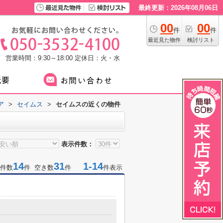
最終更新：2026年08月06日
00
00
件
件
最近見た物件
検討リスト
営業時間：9:30～18:00
定休日：火・水
ア
>
セイムス
>
セイムスの近くの物件
表示件数：
14
31
1-14
件数
件 空き数
件
件表示