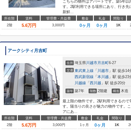
こちらの物件はアパートです。築5年以
す。2駅利用できる場所にあり、行き先
新鮮...
所在階
賃料
管理費・共益費
敷金
礼金
間取り
5.6
万円
0ヶ月
0ヶ月
2階
3,000円
1K
アークシティ月吉町
埼玉県
川越市
月吉町
6-27
住所
交通
東武東上線
「
川越市
」駅 徒歩14
西武新宿線
「
本川越
」駅 徒歩23
川越線
「
西川越
」駅 徒歩20分
築7年
2階建
木造
築年
階数
構造
最上階の物件です。2駅利用できるので
す。陽当りの良さが魅力の物件です。こ
アにあ...
所在階
賃料
管理費・共益費
敷金
礼金
間取り
5.6
万円
0ヶ月
2階
3,000円
1ヶ月
1K
2