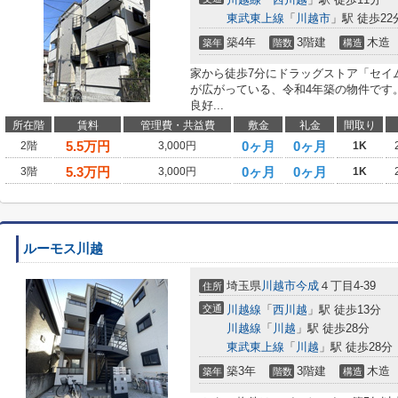
東武東上線
「
川越市
」駅 徒歩22
築4年
3階建
木造
築年
階数
構造
家から徒歩7分にドラッグストア「セイ
が広がっている、令和4年築の物件です
良好...
所在階
賃料
管理費・共益費
敷金
礼金
間取り
5.5
万円
0ヶ月
0ヶ月
2階
3,000円
1K
5.3
万円
0ヶ月
0ヶ月
3階
3,000円
1K
ルーモス川越
埼玉県
川越市
今成
４丁目4-39
住所
交通
川越線
「
西川越
」駅 徒歩13分
川越線
「
川越
」駅 徒歩28分
東武東上線
「
川越
」駅 徒歩28分
築3年
3階建
木造
築年
階数
構造