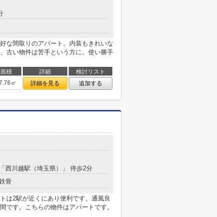
分
好な間取りのアパート。内装もきれいな
、古い物件は苦手という方に。使い勝手
面積
詳細
検討リスト
7.76㎡
詳細を見る
追加する
分 「西川越駅（埼玉県）」 停歩2分
鉄骨
トは2駅が近くにあり便利です。通風良
間です。こちらの物件はアパートです。