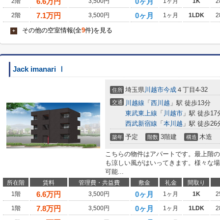
6.6
万円
0ヶ月
2階
3,500円
1ヶ月
1K
2
7.1
万円
0ヶ月
2階
3,500円
1ヶ月
1LDK
2
その他の空室情報(全
9
件)を見る
+
Jack imanari Ⅰ
埼玉県
川越市
今成
４丁目4-32
住所
交通
川越線
「
西川越
」駅 徒歩13分
東武東上線
「
川越市
」駅 徒歩17
西武新宿線
「
本川越
」駅 徒歩26
予定
3階建
木造
築年
階数
構造
こちらの物件はアパートです。最上階の
も涼しい風がはいってきます。様々な場
可能...
所在階
賃料
管理費・共益費
敷金
礼金
間取り
6.6
万円
0ヶ月
1階
3,500円
1ヶ月
1K
2
7.8
万円
0ヶ月
1階
3,500円
1ヶ月
1LDK
2