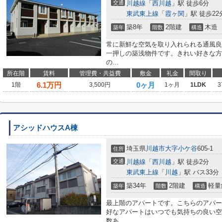
交通
川越線
「
西川越
」駅 徒歩6分
東武東上線
「
霞ヶ関
」駅 徒歩22
築8年
2階建
木造
築年
階数
構造
常に新鮮な空気を取り入れられる通風良
一押しの築浅物件です。きれい好きな方
の...
所在階
賃料
管理費・共益費
敷金
礼金
間取り
6.1
万円
0ヶ月
1階
3,500円
1ヶ月
1LDK
3
アシッドハウスA棟
埼玉県
川越市
大字小ケ谷
605-1
住所
交通
川越線
「
西川越
」駅 徒歩2分
東武東上線
「
川越
」駅 バス33
築34年
2階建
軽量
築年
階数
構造
最上階のアパートです。こちらのアパー
好なアパートはいつでも気持ちの良い空
数あ...