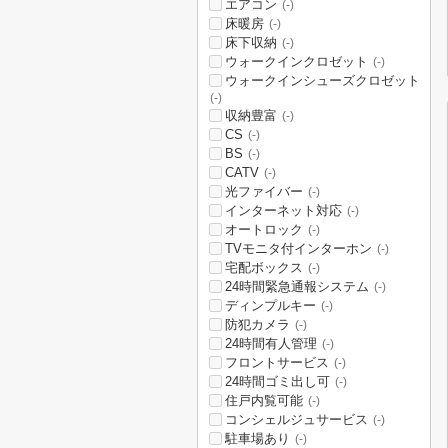
エアコン
(-)
床暖房
(-)
床下収納
(-)
ウォークインクロゼット
(-)
ウォークインシューズクロゼット
(-)
収納豊富
(-)
CS
(-)
BS
(-)
CATV
(-)
光ファイバー
(-)
インターネット対応
(-)
オートロック
(-)
TVモニタ付インターホン
(-)
宅配ボックス
(-)
24時間緊急通報システム
(-)
ディンプルキー
(-)
防犯カメラ
(-)
24時間有人管理
(-)
フロントサービス
(-)
24時間ゴミ出し可
(-)
住戸内覧可能
(-)
コンシェルジュサービス
(-)
駐車場あり
(-)