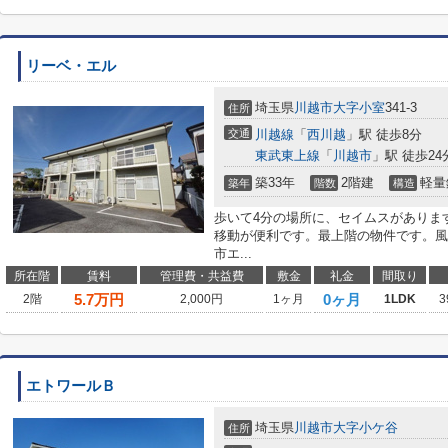
リーベ・エル
埼玉県
川越市
大字小室
341-3
住所
交通
川越線
「
西川越
」駅 徒歩8分
東武東上線
「
川越市
」駅 徒歩24
築33年
2階建
軽量
築年
階数
構造
歩いて4分の場所に、セイムスがありま
移動が便利です。最上階の物件です。風
市エ...
所在階
賃料
管理費・共益費
敷金
礼金
間取り
5.7
万円
0ヶ月
2階
2,000円
1ヶ月
1LDK
3
エトワールＢ
埼玉県
川越市
大字小ケ谷
住所