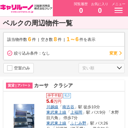
閲覧履歴
お気に入り
メニュー
0
0
ベルクの周辺物件一覧
6
8
1～6
該当物件数
件
空き数
件
件を表示
変更
絞り込み条件：
なし
空室のみ
カーサ クラシア
賃貸 | アパート
仲手半額
礼0
5.6
万円
川越線
「
南古谷
」駅 徒歩10分
東武東上線
「
上福岡
」駅 バス9分 「木野
目六角」 停歩7分
東武東上線
「
ふじみ野
」駅 バス26