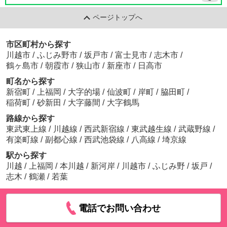
ページトップへ
市区町村から探す
川越市
/
ふじみ野市
/
坂戸市
/
富士見市
/
志木市
/
鶴ヶ島市
/
朝霞市
/
狭山市
/
新座市
/
日高市
町名から探す
新宿町
/
上福岡
/
大字的場
/
仙波町
/
岸町
/
脇田町
/
稲荷町
/
砂新田
/
大字藤間
/
大字鶴馬
路線から探す
東武東上線
/
川越線
/
西武新宿線
/
東武越生線
/
武蔵野線
/
有楽町線
/
副都心線
/
西武池袋線
/
八高線
/
埼京線
駅から探す
川越
/
上福岡
/
本川越
/
新河岸
/
川越市
/
ふじみ野
/
坂戸
/
志木
/
鶴瀬
/
若葉
電話でお問い合わせ