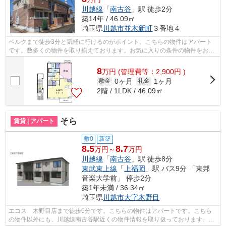
川越線
「
南古谷
」駅 徒歩2分
築14年 / 46.09㎡
埼玉県
川越市
並木新町
３番地４
ベルクまで徒歩3分と気軽に行けるのがポイント。こちらの物件はアパート
です。数多くの物件を取り揃えております。お気に入りの条件の物件をお探
し下さい。ご要望やご質問もお気軽にど...
8
万
円
(管理費等：2,900円 )
0ヶ月
1ヶ月
敷金
礼金
2階 / 1LDK / 46.09㎡
そら
賃貸 | アパート
敷0
新築
8.5
8.7
万円～
万円
川越線
「
南古谷
」駅 徒歩8分
東武東上線
「
上福岡
」駅 バス9分 「東邦
音楽大学前」 停歩2分
築1年未満 / 36.34㎡
埼玉県
川越市
大字木野目
エコス 木野目店まで徒歩6分です。こちらの物件はアパートです。こちら
の物件以外にも、川越線南古谷駅近くの物件情報を取り扱っております。物