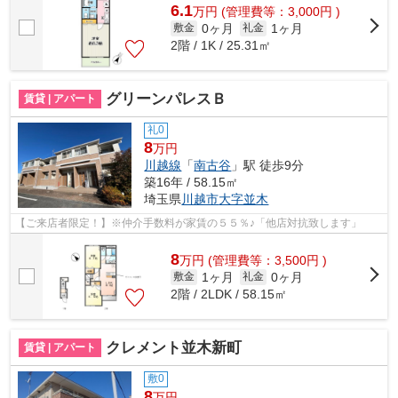
6.1
万
円
(管理費等：3,000円 )
0ヶ月
1ヶ月
敷金
礼金
2階 / 1K / 25.31㎡
グリーンパレスＢ
賃貸 | アパート
礼0
8
万円
川越線
「
南古谷
」駅 徒歩9分
築16年 / 58.15㎡
埼玉県
川越市
大字並木
【ご来店者限定！】※仲介手数料が家賃の５５％♪「他店対抗致します」
8
万
円
(管理費等：3,500円 )
1ヶ月
0ヶ月
敷金
礼金
2階 / 2LDK / 58.15㎡
クレメント並木新町
賃貸 | アパート
敷0
8
万円