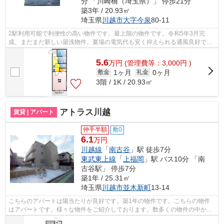
分 「川崎橋（埼玉県）」 停歩21分
築3年 / 20.93㎡
埼玉県
川越市
大字今泉
80-11
2駅利用可能で利便性の高い物件です。最上階の物件です。令和5年3月完
成、まだまだ新しい築浅物件。夏場の電気代も安く抑えられる通風良好で快
適な物件です。できるだけ早めに不動産情...
5.6
万
円
(管理費等：3,000円 )
1ヶ月
0ヶ月
敷金
礼金
3階 / 1K / 20.93㎡
アトラス川越
賃貸 | アパート
仲手半額
敷0
6.1
万円
川越線
「
南古谷
」駅 徒歩7分
東武東上線
「
上福岡
」駅 バス10分 「南
古谷駅」 停歩7分
築1年 / 25.31㎡
埼玉県
川越市
並木新町
13-14
こちらのアパートは陽当たりが良好です。築1年の物件です。こちらの物件
はアパートです。様々な物件をご紹介しております。数多くの物件の中か
ら、お客様がお望みの物件をお選び下さい...