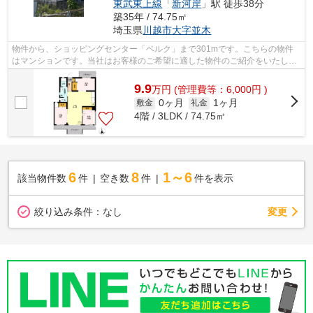
東武東上線
「
新河岸
」駅 徒歩38分
築35年 / 74.75㎡
埼玉県
川越市
大字並木
物件から、ショッピングセンター「ベルク」まで301mです。こちらの物件
はマンションです。当社はお客様のご希望に適した物件のご紹介をいたしま
す。多種多様な物件情報を取り扱い、確...
9.9
万
円
(管理費等：6,000円 )
0ヶ月
1ヶ月
敷金
礼金
4階 / 3LDK / 74.75㎡
6
8
1～6
該当物件数
件
空き数
件
件を表示
変更
絞り込み条件：
なし