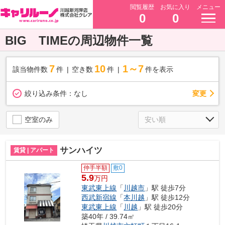
閲覧履歴
お気に入り
メニュー
0
0
BIG TIMEの周辺物件一覧
7
10
1～7
該当物件数
件
空き数
件
件を表示
変更
絞り込み条件：
なし
空室のみ
サンハイツ
賃貸 | アパート
仲手半額
敷0
5.9
万円
東武東上線
「
川越市
」駅 徒歩7分
西武新宿線
「
本川越
」駅 徒歩12分
東武東上線
「
川越
」駅 徒歩20分
築40年 / 39.74㎡