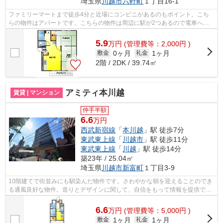
埼玉県
川越市
六軒町
１丁目16-1
ファミリーマートまで徒歩4分と近場にコンビニがあるのもポイント。こち
らの物件はアパートです。こちらの物件は周辺に駅が2つあるので電車への
アクセスが便利な物件です。四季折々の...
5.9
万
円
(管理費等：2,000円 )
0ヶ月
1ヶ月
敷金
礼金
2階 / 2DK / 39.74㎡
アミティ本川越
賃貸 | マンション
仲手半額
6.6
万円
西武新宿線
「
本川越
」駅 徒歩7分
東武東上線
「
川越市
」駅 徒歩11分
東武東上線
「
川越
」駅 徒歩14分
築23年 / 25.04㎡
埼玉県
川越市
新富町
１丁目3-9
10階建てで街並みにも馴染んだ物件です。さわやかな朝を迎えることのでき
る通風良好な物件。造りとデザインに関して、自信をもって情報を提供でき
るマンションです。行き先に応じて駅...
6.6
万
円
(管理費等：5,000円 )
1ヶ月
1ヶ月
敷金
礼金