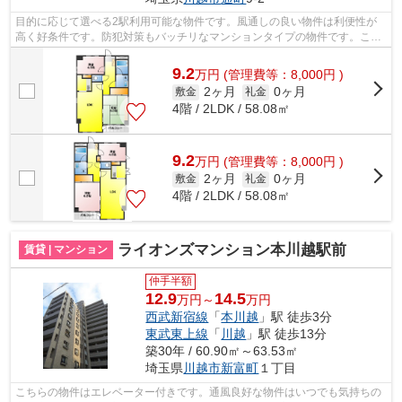
目的に応じて選べる2駅利用可能な物件です。風通しの良い物件は利便性が
高く好条件です。防犯対策もバッチリなマンションタイプの物件です。こち
らはエレベーター付き物件です。できる...
9.2
万
円
(管理費等：8,000円 )
2ヶ月
0ヶ月
敷金
礼金
4階 / 2LDK / 58.08㎡
9.2
万
円
(管理費等：8,000円 )
2ヶ月
0ヶ月
敷金
礼金
4階 / 2LDK / 58.08㎡
ライオンズマンション本川越駅前
賃貸 | マンション
仲手半額
12.9
14.5
万円～
万円
西武新宿線
「
本川越
」駅 徒歩3分
東武東上線
「
川越
」駅 徒歩13分
築30年 / 60.90㎡～63.53㎡
埼玉県
川越市
新富町
１丁目
こちらの物件はエレベーター付きです。通風良好な物件はいつでも気持ちの