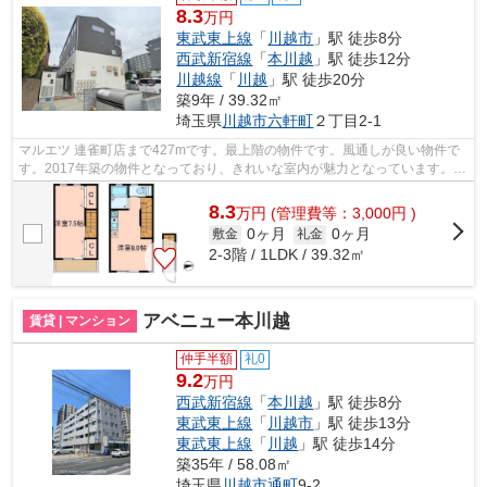
8.3
万円
東武東上線
「
川越市
」駅 徒歩8分
西武新宿線
「
本川越
」駅 徒歩12分
川越線
「
川越
」駅 徒歩20分
築9年 / 39.32㎡
埼玉県
川越市
六軒町
２丁目2-1
マルエツ 連雀町店まで427mです。最上階の物件です。風通しが良い物件で
す。2017年築の物件となっており、きれいな室内が魅力となっています。で
きるだけ早めに不動産情報を集めたい方...
8.3
万
円
(管理費等：3,000円 )
0ヶ月
0ヶ月
敷金
礼金
2-3階 / 1LDK / 39.32㎡
アベニュー本川越
賃貸 | マンション
仲手半額
礼0
9.2
万円
西武新宿線
「
本川越
」駅 徒歩8分
東武東上線
「
川越市
」駅 徒歩13分
東武東上線
「
川越
」駅 徒歩14分
築35年 / 58.08㎡
埼玉県
川越市
通町
9-2