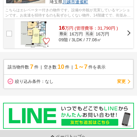
埼玉県
川越市
連雀町
こちらはエレベーター付きの物件です。設備や外観が充実しているマンショ
ンです。お友達を招待するのも恥ずかしくない物件。14階建てで、街並みに
溶け込んだ落ち着いた建物。当社スタ...
16
万
円
(管理費等：31,790円 )
16万円
16万円
敷金
礼金
09階 / 3LDK / 77.08㎡
7
10
1～7
該当物件数
件
空き数
件
件を表示
変更
絞り込み条件：
なし
ページトップへ