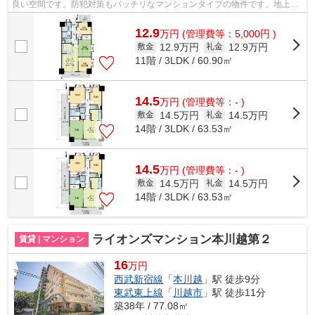
良い空間です。防犯対策もバッチリなマンションタイプの物件です。地上14
階建てのイチオシの物件です。川越市...
12.9
万
円
(管理費等：5,000円 )
12.9万円
12.9万円
敷金
礼金
11階 / 3LDK / 60.90㎡
14.5
万
円
(管理費等：- )
14.5万円
14.5万円
敷金
礼金
14階 / 3LDK / 63.53㎡
14.5
万
円
(管理費等：- )
14.5万円
14.5万円
敷金
礼金
14階 / 3LDK / 63.53㎡
ライオンズマンション本川越第２
賃貸 | マンション
16
万円
西武新宿線
「
本川越
」駅 徒歩9分
東武東上線
「
川越市
」駅 徒歩11分
築38年 / 77.08㎡