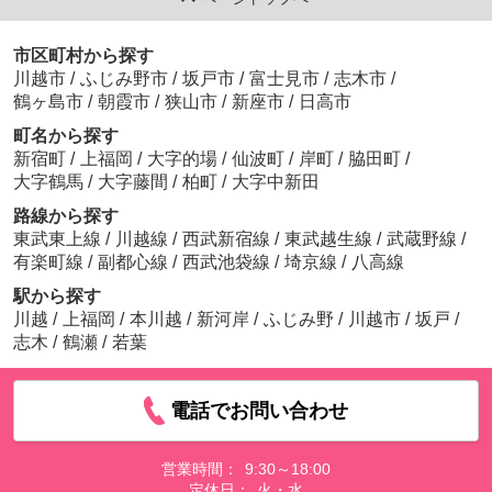
市区町村から探す
川越市
/
ふじみ野市
/
坂戸市
/
富士見市
/
志木市
/
鶴ヶ島市
/
朝霞市
/
狭山市
/
新座市
/
日高市
町名から探す
新宿町
/
上福岡
/
大字的場
/
仙波町
/
岸町
/
脇田町
/
大字鶴馬
/
大字藤間
/
柏町
/
大字中新田
路線から探す
東武東上線
/
川越線
/
西武新宿線
/
東武越生線
/
武蔵野線
/
有楽町線
/
副都心線
/
西武池袋線
/
埼京線
/
八高線
駅から探す
川越
/
上福岡
/
本川越
/
新河岸
/
ふじみ野
/
川越市
/
坂戸
/
志木
/
鶴瀬
/
若葉
電話でお問い合わせ
営業時間：
9:30～18:00
定休日：
火・水