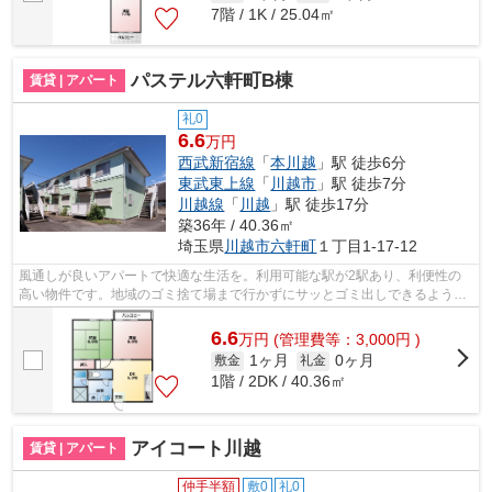
7階 / 1K / 25.04㎡
パステル六軒町B棟
賃貸 | アパート
礼0
6.6
万円
西武新宿線
「
本川越
」駅 徒歩6分
東武東上線
「
川越市
」駅 徒歩7分
川越線
「
川越
」駅 徒歩17分
築36年 / 40.36㎡
埼玉県
川越市
六軒町
１丁目1-17-12
風通しが良いアパートで快適な生活を。利用可能な駅が2駅あり、利便性の
高い物件です。地域のゴミ捨て場まで行かずにサッとゴミ出しできるよう
に、共用部にゴミ捨て場を設置しておりま...
6.6
万
円
(管理費等：3,000円 )
1ヶ月
0ヶ月
敷金
礼金
1階 / 2DK / 40.36㎡
アイコート川越
賃貸 | アパート
仲手半額
敷0
礼0