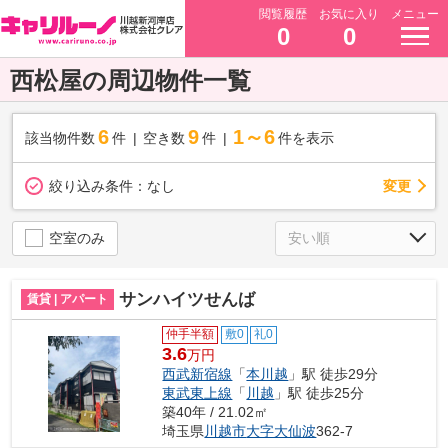
閲覧履歴
お気に入り
メニュー
0
0
西松屋の周辺物件一覧
6
9
1～6
該当物件数
件
空き数
件
件を表示
変更
絞り込み条件：
なし
空室のみ
サンハイツせんば
賃貸 | アパート
仲手半額
敷0
礼0
3.6
万円
西武新宿線
「
本川越
」駅 徒歩29分
東武東上線
「
川越
」駅 徒歩25分
築40年 / 21.02㎡
埼玉県
川越市
大字大仙波
362-7