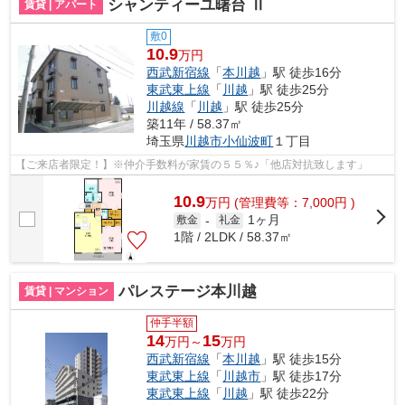
シャンティーユ曙台 Ⅱ
賃貸 | アパート
敷0
10.9
万円
西武新宿線
「
本川越
」駅 徒歩16分
東武東上線
「
川越
」駅 徒歩25分
川越線
「
川越
」駅 徒歩25分
築11年 / 58.37㎡
埼玉県
川越市
小仙波町
１丁目
【ご来店者限定！】※仲介手数料が家賃の５５％♪「他店対抗致します」
10.9
万
円
(管理費等：7,000円 )
1ヶ月
敷金
-
礼金
1階 / 2LDK / 58.37㎡
パレステージ本川越
賃貸 | マンション
仲手半額
14
15
万円～
万円
西武新宿線
「
本川越
」駅 徒歩15分
東武東上線
「
川越市
」駅 徒歩17分
東武東上線
「
川越
」駅 徒歩22分