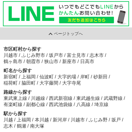
ページトップへ
市区町村から探す
川越市
/
ふじみ野市
/
坂戸市
/
富士見市
/
志木市
/
鶴ヶ島市
/
朝霞市
/
狭山市
/
新座市
/
日高市
町名から探す
新宿町
/
上福岡
/
仙波町
/
大字的場
/
岸町
/
砂新田
/
稲荷町
/
脇田町
/
大字藤間
/
大字寺尾
路線から探す
東武東上線
/
川越線
/
西武新宿線
/
東武越生線
/
武蔵野線
/
有楽町線
/
副都心線
/
西武池袋線
/
八高線
/
埼京線
駅から探す
川越
/
上福岡
/
本川越
/
新河岸
/
川越市
/
ふじみ野
/
坂戸
/
志木
/
鶴瀬
/
南大塚