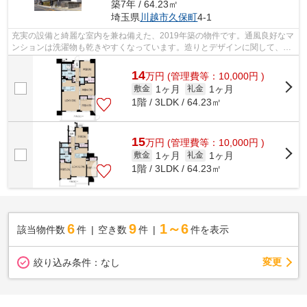
築7年 / 64.23㎡
埼玉県
川越市
久保町
4-1
充実の設備と綺麗な室内を兼ね備えた、2019年築の物件です。通風良好なマ
ンションは洗濯物も乾きやすくなっています。造りとデザインに関して、自
信をもって情報を提供できるマンショ...
14
万
円
(管理費等：10,000円 )
1ヶ月
1ヶ月
敷金
礼金
1階 / 3LDK / 64.23㎡
15
万
円
(管理費等：10,000円 )
1ヶ月
1ヶ月
敷金
礼金
1階 / 3LDK / 64.23㎡
6
9
1～6
該当物件数
件
空き数
件
件を表示
変更
絞り込み条件：
なし