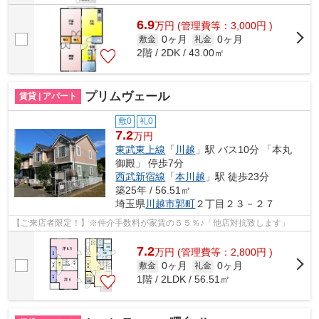
6.9
万
円
(管理費等：3,000円 )
0ヶ月
0ヶ月
敷金
礼金
2階 / 2DK / 43.00㎡
プリムヴェール
賃貸 | アパート
敷0
礼0
7.2
万円
東武東上線
「
川越
」駅 バス10分 「本丸
御殿」 停歩7分
西武新宿線
「
本川越
」駅 徒歩23分
築25年 / 56.51㎡
埼玉県
川越市
郭町
２丁目２３－２７
【ご来店者限定！】※仲介手数料が家賃の５５％♪「他店対抗致します」
7.2
万
円
(管理費等：2,800円 )
0ヶ月
0ヶ月
敷金
礼金
1階 / 2LDK / 56.51㎡