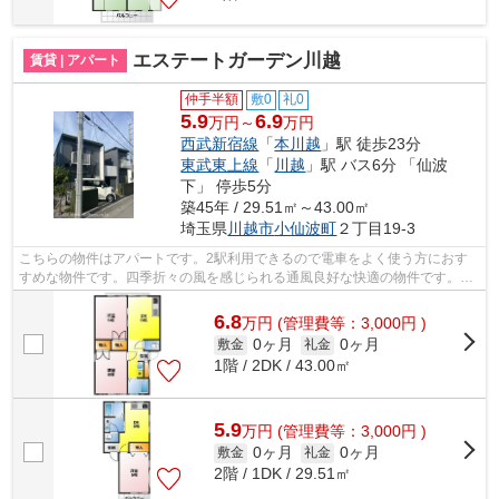
エステートガーデン川越
賃貸 | アパート
仲手半額
敷0
礼0
5.9
6.9
万円～
万円
西武新宿線
「
本川越
」駅 徒歩23分
東武東上線
「
川越
」駅 バス6分 「仙波
下」 停歩5分
築45年 / 29.51㎡～43.00㎡
埼玉県
川越市
小仙波町
２丁目19-3
こちらの物件はアパートです。2駅利用できるので電車をよく使う方におす
すめな物件です。四季折々の風を感じられる通風良好な快適の物件です。川
越市エリアにある賃貸情報のことなら、...
6.8
万
円
(管理費等：3,000円 )
0ヶ月
0ヶ月
敷金
礼金
1階 / 2DK / 43.00㎡
5.9
万
円
(管理費等：3,000円 )
0ヶ月
0ヶ月
敷金
礼金
2階 / 1DK / 29.51㎡