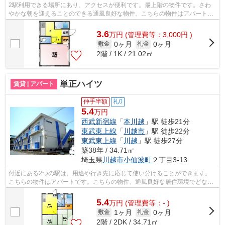
2駅利用できる場所にあり、アクセスが便利です。最上階の物件です。さわ
やかな朝を迎えることのできる通風良好な物件。こちらの物件はアパートで
す。当社スタッフが地域の賃貸情報をご...
3.6
万
円
(管理費等：3,000円 )
0ヶ月
0ヶ月
敷金
礼金
2階 / 1K / 21.02㎡
単正ハイツ
賃貸 | アパート
仲手半額
礼0
5.4
万円
西武新宿線
「
本川越
」駅 徒歩21分
東武東上線
「
川越市
」駅 徒歩22分
東武東上線
「
川越
」駅 徒歩27分
築38年 / 34.71㎡
埼玉県
川越市
小仙波町
２丁目3-13
付近にある2つの駅は、用途や行き先に応じて使い分けることができます。
こちらの物件はアパートです。こちらの物件、通風良好な居住環境でどなた
様の健康にも良いおすすめの物件です。...
5.4
万
円
(管理費等：- )
1ヶ月
0ヶ月
敷金
礼金
2階 / 2DK / 34.71㎡