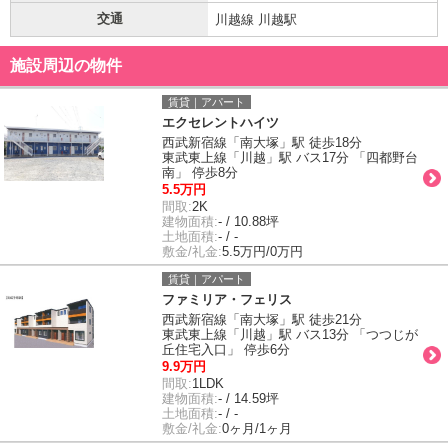
交通
川越線 川越駅
施設周辺の物件
賃貸｜アパート
エクセレントハイツ
西武新宿線「南大塚」駅 徒歩18分
東武東上線「川越」駅 バス17分 「四都野台
南」 停歩8分
5.5万円
間取:
2K
建物面積:
- / 10.88坪
土地面積:
- / -
敷金/礼金:
5.5万円/0万円
賃貸｜アパート
ファミリア・フェリス
西武新宿線「南大塚」駅 徒歩21分
東武東上線「川越」駅 バス13分 「つつじが
丘住宅入口」 停歩6分
9.9万円
間取:
1LDK
建物面積:
- / 14.59坪
土地面積:
- / -
敷金/礼金:
0ヶ月/1ヶ月