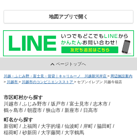
地図アプリで開く
ページトップへ
川越・ふじみ野・富士見・賃貸｜キャリルーノ 川越新河岸店
>
周辺施設案内
>
川越市
>
川越市のコンビニエンスストア
>
セブンイレブン 川越今福店
市区町村から探す
川越市
/
ふじみ野市
/
坂戸市
/
富士見市
/
志木市
/
鶴ヶ島市
/
朝霞市
/
狭山市
/
新座市
/
日高市
町名から探す
新宿町
/
上福岡
/
大字的場
/
仙波町
/
岸町
/
脇田町
/
稲荷町
/
砂新田
/
大字藤間
/
大字鶴馬