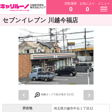
閲覧履歴
お気に入り
メニュー
0
0
セブンイレブン 川越今福店
前
次
画像タップで拡大表示【
1
/1】
所在地
埼玉県川越市中台１丁目12