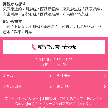
路線から探す
東武東上線
/
川越線
/
西武新宿線
/
東武越生線
/
武蔵野線
/
有楽町線
/
副都心線
/
西武池袋線
/
八高線
/
埼京線
駅から探す
川越
/
上福岡
/
本川越
/
新河岸
/
川越市
/
ふじみ野
/
坂戸
/
志木
/
鶴瀬
/
若葉
電話でお問い合わせ
営業時間：
9:30～18:00
定休日：
火・水
ホーム
会社概要
お問い合わせ
来店予約
プライバシーポリシー
利用規約
アクセスマップ
PCサイト
Copyright(c) キャリルーノ川越新河岸店（株）クレ