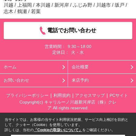
川越
/
上福岡
/
本川越
/
新河岸
/
ふじみ野
/
川越市
/
坂戸
/
志木
/
鶴瀬
/
若葉
電話でお問い合わせ
営業時間：
9:30～18:00
定休日：
火・水
ホーム
会社概要
お問い合わせ
来店予約
プライバシーポリシー
利用規約
アクセスマップ
PCサイト
Copyright(c) キャリルーノ川越新河岸店（株）クレ
ア All rights reserved.
当サイトでは、お客様の当サイト利用状況把握、サービス向上検討を目的と
して、クッキー（Cookie）を使用しています。
詳しくは、当社の
「Cookieの取扱いについて」
をご確認ください。