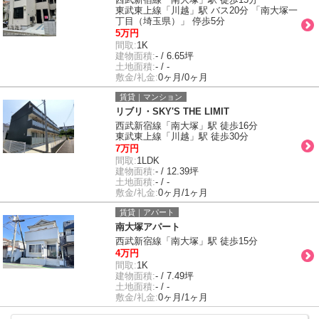
東武東上線「川越」駅 バス20分 「南大塚一
丁目（埼玉県）」 停歩5分
5万円
間取:
1K
建物面積:
- / 6.65坪
土地面積:
- / -
敷金/礼金:
0ヶ月/0ヶ月
賃貸｜マンション
リブリ・SKY'S THE LIMIT
西武新宿線「南大塚」駅 徒歩16分
東武東上線「川越」駅 徒歩30分
7万円
間取:
1LDK
建物面積:
- / 12.39坪
土地面積:
- / -
敷金/礼金:
0ヶ月/1ヶ月
賃貸｜アパート
南大塚アパート
西武新宿線「南大塚」駅 徒歩15分
4万円
間取:
1K
建物面積:
- / 7.49坪
土地面積:
- / -
敷金/礼金:
0ヶ月/1ヶ月