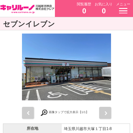
閲覧履歴
お気に入り
メニュー
0
0
セブンイレブン
前
次
画像タップで拡大表示【
1
/1】
所在地
埼玉県川越市大塚１丁目1-8