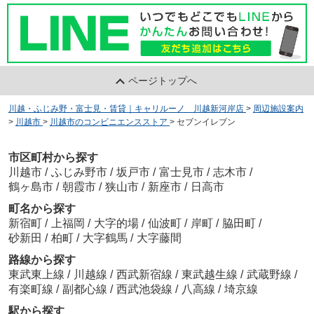
ページトップへ
川越・ふじみ野・富士見・賃貸｜キャリルーノ 川越新河岸店
>
周辺施設案内
>
川越市
>
川越市のコンビニエンスストア
>
セブンイレブン
市区町村から探す
川越市
/
ふじみ野市
/
坂戸市
/
富士見市
/
志木市
/
鶴ヶ島市
/
朝霞市
/
狭山市
/
新座市
/
日高市
町名から探す
新宿町
/
上福岡
/
大字的場
/
仙波町
/
岸町
/
脇田町
/
砂新田
/
柏町
/
大字鶴馬
/
大字藤間
路線から探す
東武東上線
/
川越線
/
西武新宿線
/
東武越生線
/
武蔵野線
/
有楽町線
/
副都心線
/
西武池袋線
/
八高線
/
埼京線
駅から探す