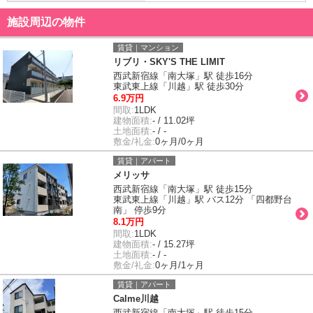
施設周辺の物件
賃貸｜マンション
リブリ・SKY'S THE LIMIT
西武新宿線「南大塚」駅 徒歩16分
東武東上線「川越」駅 徒歩30分
6.9万円
間取:
1LDK
建物面積:
- / 11.02坪
土地面積:
- / -
敷金/礼金:
0ヶ月/0ヶ月
賃貸｜アパート
メリッサ
西武新宿線「南大塚」駅 徒歩15分
東武東上線「川越」駅 バス12分 「四都野台
南」 停歩9分
8.1万円
間取:
1LDK
建物面積:
- / 15.27坪
土地面積:
- / -
敷金/礼金:
0ヶ月/1ヶ月
賃貸｜アパート
Calme川越
西武新宿線「南大塚」駅 徒歩15分