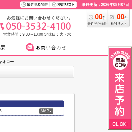
最終更新：2026年08月07日
00
00
件
件
最近見た物件
検討リスト
営業時間：9:30～18:00
定休日：火・水
ヤオコー
8
MAP
▼