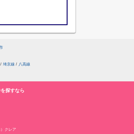
市
/
埼京線
/
八高線
件を探すなら
（株）クレア