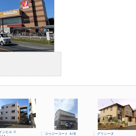
インヒル Ⅱ
コゥジーコート Ａ/Ｂ
グリシーヌ