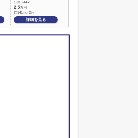
1K/16.44㎡
2.5
万円
約141m／2分
詳細を見る