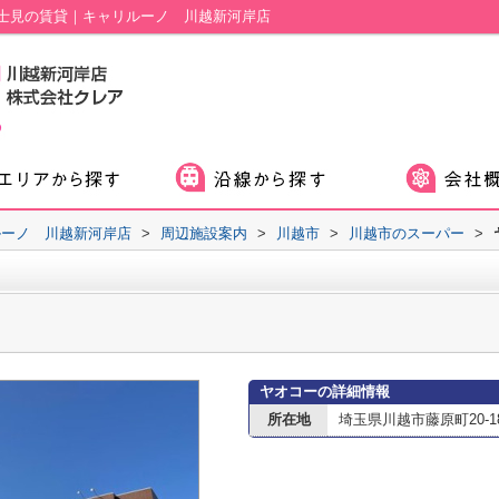
士見の賃貸｜キャリルーノ 川越新河岸店
ルーノ 川越新河岸店
>
周辺施設案内
>
川越市
>
川越市のスーパー
>
ヤオコーの詳細情報
所在地
埼玉県川越市藤原町20-1