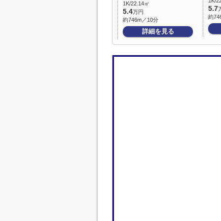
1K/2
1K/22.14㎡
5.7
5.4
万円
約74
約746m／10分
詳細を見る