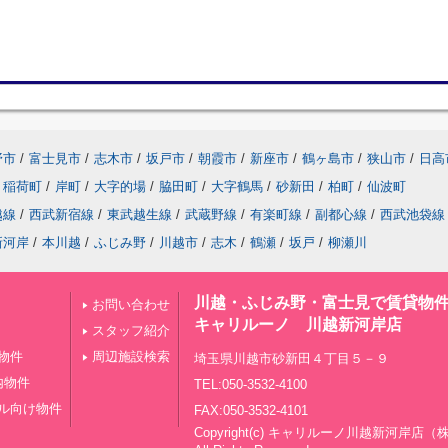
野市
/
富士見市
/
志木市
/
坂戸市
/
朝霞市
/
新座市
/
鶴ヶ島市
/
狭山市
/
日高
稲荷町
/
岸町
/
大字的場
/
脇田町
/
大字鶴馬
/
砂新田
/
柏町
/
仙波町
越線
/
西武新宿線
/
東武越生線
/
武蔵野線
/
有楽町線
/
副都心線
/
西武池袋線
新河岸
/
本川越
/
ふじみ野
/
川越市
/
志木
/
鶴瀬
/
坂戸
/
柳瀬川
川越・ふじみ野・富士見で賃貸物
お問い合わせ
キャリルーノ 川越新河岸店
スタッフ紹介
物件
周辺施設検索
埼玉県川越市砂新田４丁目５－９
内物件
TEL:050-3532-4100
ル向け物件
FAX:050-3532-4101
Copyright(c) キャリルーノ川越新河岸店