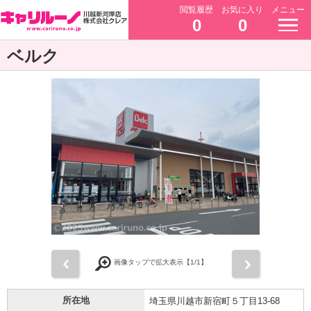
閲覧履歴
お気に入り
メニュー
0
0
ベルク
前
次
画像タップで拡大表示【
1
/1】
所在地
埼玉県川越市新宿町５丁目13-68