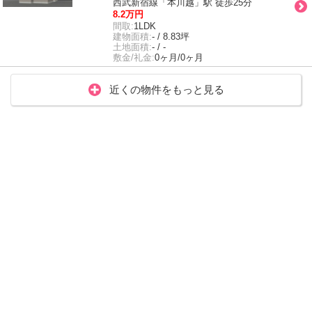
西武新宿線「本川越」駅 徒歩25分
8.2万円
間取:
1LDK
建物面積:
- / 8.83坪
土地面積:
- / -
敷金/礼金:
0ヶ月/0ヶ月
近くの物件をもっと見る