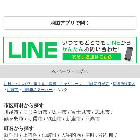
地図アプリで開く
ページトップへ
川越・ふじみ野・富士見・賃貸｜キャリルーノ 川越新河岸店
>
周辺施設案内
>
川越市
>
川越市のスーパー
>
ベルク
市区町村から探す
川越市
/
ふじみ野市
/
坂戸市
/
富士見市
/
志木市
/
鶴ヶ島市
/
朝霞市
/
狭山市
/
新座市
/
日高市
町名から探す
新宿町
/
上福岡
/
仙波町
/
大字的場
/
岸町
/
稲荷町
/