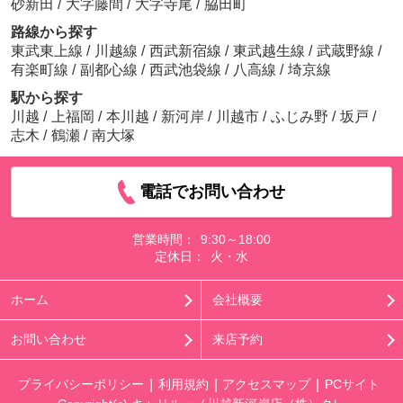
砂新田
/
大字藤間
/
大字寺尾
/
脇田町
路線から探す
東武東上線
/
川越線
/
西武新宿線
/
東武越生線
/
武蔵野線
/
有楽町線
/
副都心線
/
西武池袋線
/
八高線
/
埼京線
駅から探す
川越
/
上福岡
/
本川越
/
新河岸
/
川越市
/
ふじみ野
/
坂戸
/
志木
/
鶴瀬
/
南大塚
電話でお問い合わせ
営業時間：
9:30～18:00
定休日：
火・水
ホーム
会社概要
お問い合わせ
来店予約
プライバシーポリシー
利用規約
アクセスマップ
PCサイト